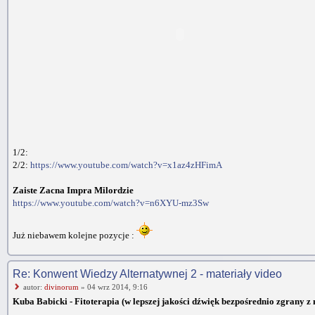
1/2:
2/2:
https://www.youtube.com/watch?v=x1az4zHFimA
Zaiste Zacna Impra Milordzie
https://www.youtube.com/watch?v=n6XYU-mz3Sw
Już niebawem kolejne pozycje :
Re: Konwent Wiedzy Alternatywnej 2 - materiały video
autor:
divinorum
» 04 wrz 2014, 9:16
Kuba Babicki - Fitoterapia (w lepszej jakości dźwięk bezpośrednio zgrany 