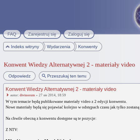
FAQ
Zarejestruj się
Zaloguj się
Indeks witryny
Wydarzenia
Konwenty
Konwent Wiedzy Alternatywnej 2 - materiały video
Odpowiedz
Konwent Wiedzy Alternatywnej 2 - materiały video
autor:
divinorum
» 27 sie 2014, 18:59
W tym temacie będą publikowane materiały video z 2 edycji konwentu.
Nowe materiały będą się pojawiać kolejno w odstępach czasu jak tylko zosta
Na chwile obecną z konwentu dostępne są te pozycje:
Z NTV: