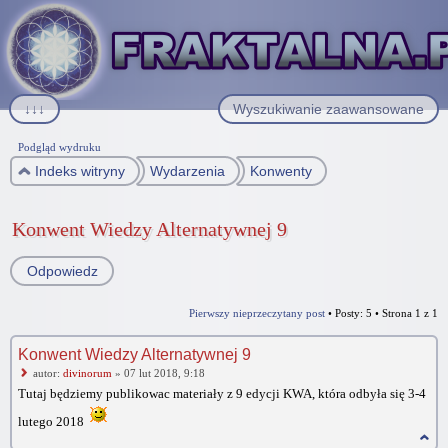
↓↓↓
Wyszukiwanie zaawansowane
Podgląd wydruku
Indeks witryny
Wydarzenia
Konwenty
Konwent Wiedzy Alternatywnej 9
Odpowiedz
Pierwszy nieprzeczytany post
• Posty: 5 • Strona
1
z
1
Konwent Wiedzy Alternatywnej 9
autor:
divinorum
» 07 lut 2018, 9:18
Tutaj będziemy publikowac materiały z 9 edycji KWA, która odbyła się 3-4
lutego 2018