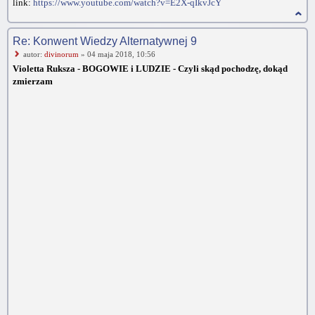
link:
https://www.youtube.com/watch?v=E2X-qIkvJcY
Re: Konwent Wiedzy Alternatywnej 9
autor:
divinorum
» 04 maja 2018, 10:56
Violetta Ruksza - BOGOWIE i LUDZIE - Czyli skąd pochodzę, dokąd
zmierzam