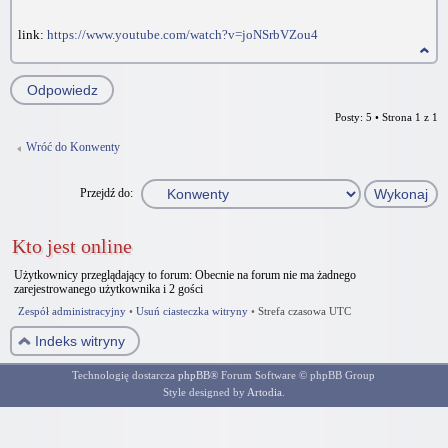
link:
https://www.youtube.com/watch?v=joNSrbVZou4
Odpowiedz
Posty: 5 • Strona
1
z
1
Wróć do Konwenty
Przejdź do:
Kto jest online
Użytkownicy przeglądający to forum: Obecnie na forum nie ma żadnego
zarejestrowanego użytkownika i 2 gości
Zespół administracyjny
•
Usuń ciasteczka witryny
•
Strefa czasowa UTC
Indeks witryny
Technologię dostarcza
phpBB
® Forum Software © phpBB Group
Style designed by
Artodia
.