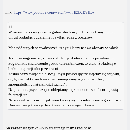
link:
https://www.youtube.com/watch?v=PHl2DdEYHzw
W rozwoju osobistym szczególnie duchowym. Rozdzieliśmy ciało i
umysł próbując oddzielnie rozwijać jeden z obszarów.
Mądrość starych sprawdzonych tradycji łączy te dwa obszary w całość.
Jak dwie nogi naszego ciała stabilizują skuteczniej niż pojedynczo.
Pogardliwie stwierdzenie powłoka,kombinezon, to ciało. Świadczą o
braku integracji obu przestrzeni.
Zaśmiecamy swoje ciało swój umysł powodując że stajemy się sztywni,
otyli, mało aktywni fizycznie, zmniejszamy wydolność płuc,
zapomnieliśmy naturalności ruchu:( .
Na poziomie psychicznym oblepiamy się smutkami, strachem, agresją,
frustracji itp.
Na wykładzie opowiem jak sami tworzymy destruktora naszego zdrowia.
Dowiesz się jak zacząć być kreatorem swojego zdrowia.
Aleksandr Nazymko - Suplementacja mity i realność