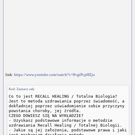
link:
https://www.youtube.com/watch?v=8vgtPcpHZjo
Kod:
Zaznacz cały
Co to jest RECALL HEALING / Totalna Biologia?
Jest to metoda uzdrawiania poprzez świadomość, a
dokładniej poprzez uświadomienie sobie przyczyny
powstania choroby, jej źródła.
CZEGO DOWIESZ SIĘ NA WYKŁADZIE?
- Uzyskasz podstawowe informacje o metodzie
uzdrawiania Recall Healing / Totalnej Biologii.
- Jakie są jej założenia, podstawowe prawa i jaki
jest mechanizm działania metody.