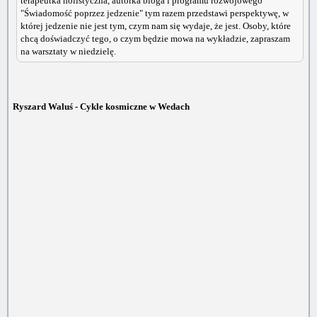
terapeutka holistyczna, autorka bloga i programu rozwojowego
"Świadomość poprzez jedzenie" tym razem przedstawi perspektywę, w
której jedzenie nie jest tym, czym nam się wydaje, że jest. Osoby, które
chcą doświadczyć tego, o czym będzie mowa na wykładzie, zapraszam
na warsztaty w niedzielę.
Ryszard Waluś - Cykle kosmiczne w Wedach