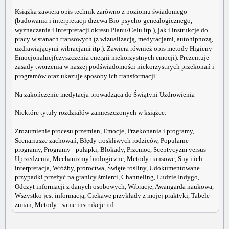
Książka zawiera opis technik zarówno z poziomu świadomego
(budowania i interpretacji drzewa Bio-psycho-genealogicznego,
wyznaczania i interpretacji okresu Planu/Celu itp.), jak i instrukcje do
pracy w stanach transowych (z wizualizacją, medytacjami, autohipnozą,
uzdrawiającymi wibracjami itp.). Zawiera również opis metody Higieny
Emocjonalnej(czyszczenia energii niekorzystnych emocji). Prezentuje
zasady tworzenia w naszej podświadomości niekorzystnych przekonań i
programów oraz ukazuje sposoby ich transformacji.
Na zakończenie medytacja prowadząca do Świątyni Uzdrowienia
Niektóre tytuły rozdziałów zamieszczonych w książce:
Zrozumienie procesu przemian, Emocje, Przekonania i programy,
Scenariusze zachowań, Błędy troskliwych rodziców, Popularne
programy, Programy - pułapki, Blokady, Przemoc, Sceptycyzm versus
Uprzedzenia, Mechanizmy biologiczne, Metody transowe, Sny i ich
interpretacja, Wróżby, proroctwa, Święte rośliny, Udokumentowane
przypadki przeżyć na granicy śmierci, Channeling, Ludzie Indygo,
Odczyt informacji z danych osobowych, Wibracje, Awangarda naukowa,
Wszystko jest informacją, Ciekawe przykłady z mojej praktyki, Tabele
zmian, Metody - same instrukcje itd..