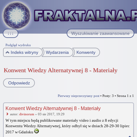
↓↓↓
Wyszukiwanie zaawansowane
Podgląd wydruku
Indeks witryny
Wydarzenia
Konwenty
Konwent Wiedzy Alternatywnej 8 - Materiały
Odpowiedz
Pierwszy nieprzeczytany post
• Posty: 3 • Strona
1
z
1
Konwent Wiedzy Alternatywnej 8 - Materiały
autor:
divinorum
» 03 sie 2017, 19:29
W tym miejscu będą publikowane materiały video i audio z 8 edycji
Konwentu Wiedzy Alternatywnej, który odbył się w dniach 28-29-30 lipiec
2017 w Gdańsku