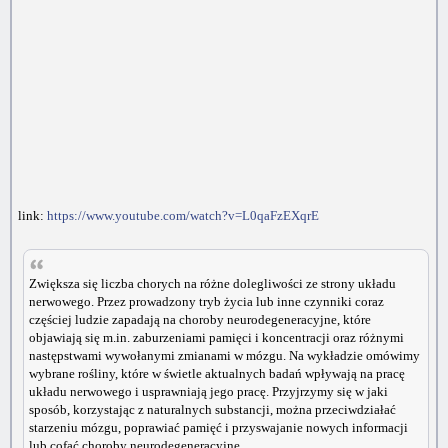
link:
https://www.youtube.com/watch?v=L0qaFzEXqrE
Zwiększa się liczba chorych na różne dolegliwości ze strony układu
nerwowego. Przez prowadzony tryb życia lub inne czynniki coraz
częściej ludzie zapadają na choroby neurodegeneracyjne, które
objawiają się m.in. zaburzeniami pamięci i koncentracji oraz różnymi
następstwami wywołanymi zmianami w mózgu. Na wykładzie omówimy
wybrane rośliny, które w świetle aktualnych badań wpływają na pracę
układu nerwowego i usprawniają jego pracę. Przyjrzymy się w jaki
sposób, korzystając z naturalnych substancji, można przeciwdziałać
starzeniu mózgu, poprawiać pamięć i przyswajanie nowych informacji
lub cofać choroby neurodegeneracyjne.