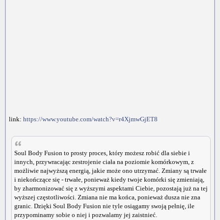
link:
https://www.youtube.com/watch?v=r4XjmwGjET8
Soul Body Fusion to prosty proces, który możesz robić dla siebie i
innych, przywracając zestrojenie ciała na poziomie komórkowym, z
możliwie najwyższą energią, jakie może ono utrzymać. Zmiany są trwałe
i niekończące się - trwałe, ponieważ kiedy twoje komórki się zmieniają,
by zharmonizować się z wyższymi aspektami Ciebie, pozostają już na tej
wyższej częstotliwości. Zmiana nie ma końca, ponieważ dusza nie zna
granic. Dzięki Soul Body Fusion nie tyle osiągamy swoją pełnię, ile
przypominamy sobie o niej i pozwalamy jej zaistnieć.