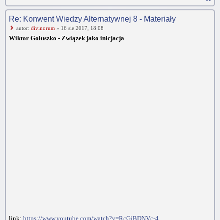
Re: Konwent Wiedzy Alternatywnej 8 - Materiały
autor:
divinorum
» 16 sie 2017, 18:08
Wiktor Gołuszko - Związek jako inicjacja
link:
https://www.youtube.com/watch?v=RcGjBDNVc-4