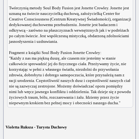
Twórczynią metody Soul Body Fusion jest Jonette Crowley. Jonette jest
uznaną na świecie nauczycielką duchową, założycielką Center for
Creative Consciousness (Centrum Kreatywnej Świadomości), organizacji
dedykowanej duchowemu przebudzeniu. Jonette jest badaczem i
odkrywcą - zarówno na płaszczyznach wewnętrznych jak i w podróżach
po całym świecie. Jest współczesną mistyczką, obdarzoną zdolnościami
jasnosłyszenia i uzdrawiania.
Fragment z książki Soul Body Fusion Jonette Crowley:
"Każdy z nas ma piękną duszę, ale czasem nie jesteśmy w stanie
całkowicie sprowadzić jej do fizycznego ciała. Przeżywamy życie, nie
korzystając w pełni z własnego światła, niezdolni do przywołania
zdrowia, dobrobytu i dobrego samopoczucia, które przynależą nam z
racji urodzenia. Częstotliwość naszych dusz i częstotliwość naszych ciał
nie są zazwyczaj zestrojone. Możemy doświadczać oporu pomiędzy
nimi lub wręcz jawnego konfliktu i oddzielenia. Tak dzieje się z powodu
życiowych traum, bólu, rozczarowania i żalu. Idziemy przez życie
niepewnym krokiem bez pełnej mocy i obecności naszego ducha."
Violetta Ruksza - Turysta Duchowy