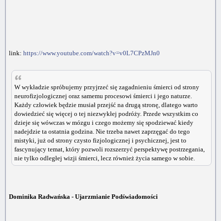
link:
https://www.youtube.com/watch?v=v0L7CPzMJn0
W wykładzie spróbujemy przyjrzeć się zagadnieniu śmierci od strony
neurofizjologicznej oraz samemu procesowi śmierci i jego naturze.
Każdy człowiek będzie musiał przejść na drugą stronę, dlatego warto
dowiedzieć się więcej o tej niezwykłej podróży. Przede wszystkim co
dzieje się wówczas w mózgu i czego możemy się spodziewać kiedy
nadejdzie ta ostatnia godzina. Nie trzeba nawet zaprzęgać do tego
mistyki, już od strony czysto fizjologicznej i psychicznej, jest to
fascynujący temat, który pozwoli rozszerzyć perspektywę postrzegania,
nie tylko odległej wizji śmierci, lecz również życia samego w sobie.
Dominika Radwańska - Ujarzmianie Podświadomości