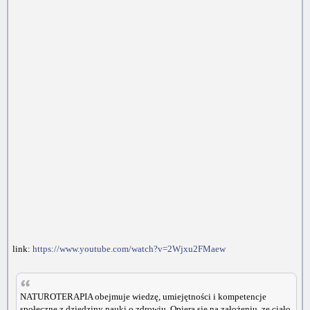
link:
https://www.youtube.com/watch?v=2Wjxu2FMaew
NATUROTERAPIA obejmuje wiedzę, umiejętności i kompetencje
społeczne z dziedziny nauki o zdrowiu. Opiera się na założeniu, ze ciało