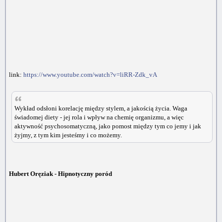
link:
https://www.youtube.com/watch?v=liRR-Zdk_vA
Wykład odsłoni korelację między stylem, a jakością życia. Waga
świadomej diety - jej rola i wpływ na chemię organizmu, a więc
aktywność psychosomatyczną, jako pomost między tym co jemy i jak
żyjmy, z tym kim jesteśmy i co możemy.
Hubert Oręziak - Hipnotyczny poród