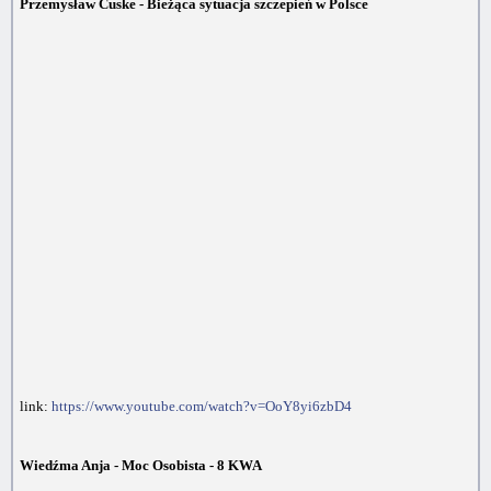
Przemysław Cuske - Bieżąca sytuacja szczepień w Polsce
link:
https://www.youtube.com/watch?v=OoY8yi6zbD4
Wiedźma Anja - Moc Osobista - 8 KWA