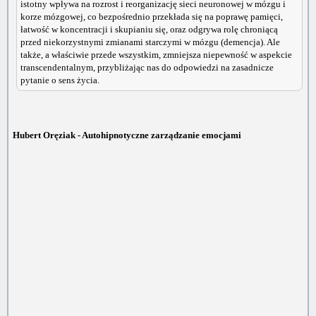
istotny wpływa na rozrost i reorganizację sieci neuronowej w mózgu i
korze mózgowej, co bezpośrednio przekłada się na poprawę pamięci,
łatwość w koncentracji i skupianiu się, oraz odgrywa rolę chroniącą
przed niekorzystnymi zmianami starczymi w mózgu (demencja). Ale
także, a właściwie przede wszystkim, zmniejsza niepewność w aspekcie
transcendentalnym, przybliżając nas do odpowiedzi na zasadnicze
pytanie o sens życia.
Hubert Oręziak - Autohipnotyczne zarządzanie emocjami