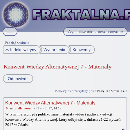
↓↓↓
Wyszukiwanie zaawansowane
Podgląd wydruku
Indeks witryny
Wydarzenia
Konwenty
Konwent Wiedzy Alternatywnej 7 - Materiały
Odpowiedz
Pierwszy nieprzeczytany post
• Posty: 4 • Strona
1
z
1
Konwent Wiedzy Alternatywnej 7 - Materiały
autor:
divinorum
» 24 sty 2017, 14:19
W tym miejscu będą publikowane materiały video i audio z 7 edycji
Konwentu Wiedzy Alternatywnej, który odbył się w dniach 21-22 styczeń
2017 w Gdańsku.