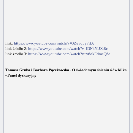
link:
https://www.youtube.com/watch?v=3Zuvq5y7rfA
link źródło 2:
https://www.youtube.com/watch?v=lDNkYlJXt8c
link źródło 3:
https://www.youtube.com/watch?v=y6okEdmeQ6o
Tomasz Gruba i Barbara Pączkowska - O świadomym śnieniu słów kilka
- Panel dyskusyjny