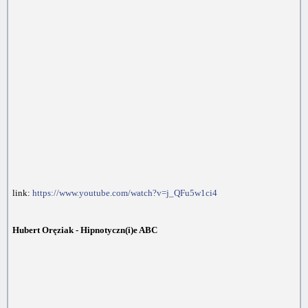
link:
https://www.youtube.com/watch?v=j_QFu5w1ci4
Hubert Oręziak - Hipnotyczn(i)e ABC