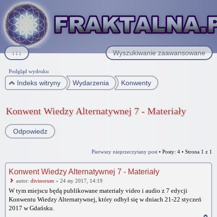
↓↓↓
Wyszukiwanie zaawansowane
Podgląd wydruku
Indeks witryny
Wydarzenia
Konwenty
Konwent Wiedzy Alternatywnej 7 - Materiały
Odpowiedz
Pierwszy nieprzeczytany post
• Posty: 4 • Strona
1
z
1
Konwent Wiedzy Alternatywnej 7 - Materiały
autor:
divinorum
» 24 sty 2017, 14:19
W tym miejscu będą publikowane materiały video i audio z 7 edycji
Konwentu Wiedzy Alternatywnej, który odbył się w dniach 21-22 styczeń
2017 w Gdańsku.