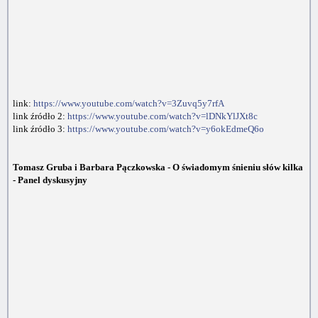
link:
https://www.youtube.com/watch?v=3Zuvq5y7rfA
link źródło 2:
https://www.youtube.com/watch?v=lDNkYlJXt8c
link źródło 3:
https://www.youtube.com/watch?v=y6okEdmeQ6o
Tomasz Gruba i Barbara Pączkowska - O świadomym śnieniu słów kilka
- Panel dyskusyjny