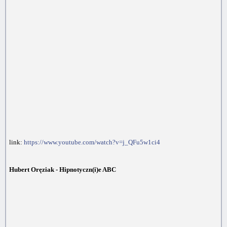
link:
https://www.youtube.com/watch?v=j_QFu5w1ci4
Hubert Oręziak - Hipnotyczn(i)e ABC