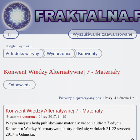
↓↓↓
Wyszukiwanie zaawansowane
Podgląd wydruku
Indeks witryny
Wydarzenia
Konwenty
Konwent Wiedzy Alternatywnej 7 - Materiały
Odpowiedz
Pierwszy nieprzeczytany post
• Posty: 4 • Strona
1
z
1
Konwent Wiedzy Alternatywnej 7 - Materiały
autor:
divinorum
» 24 sty 2017, 14:19
W tym miejscu będą publikowane materiały video i audio z 7 edycji
Konwentu Wiedzy Alternatywnej, który odbył się w dniach 21-22 styczeń
2017 w Gdańsku.