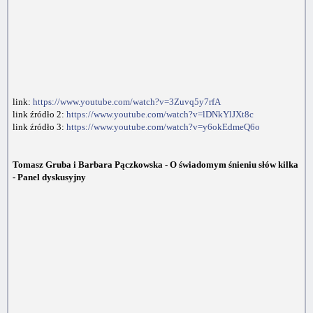
link:
https://www.youtube.com/watch?v=3Zuvq5y7rfA
link źródło 2:
https://www.youtube.com/watch?v=lDNkYlJXt8c
link źródło 3:
https://www.youtube.com/watch?v=y6okEdmeQ6o
Tomasz Gruba i Barbara Pączkowska - O świadomym śnieniu słów kilka
- Panel dyskusyjny