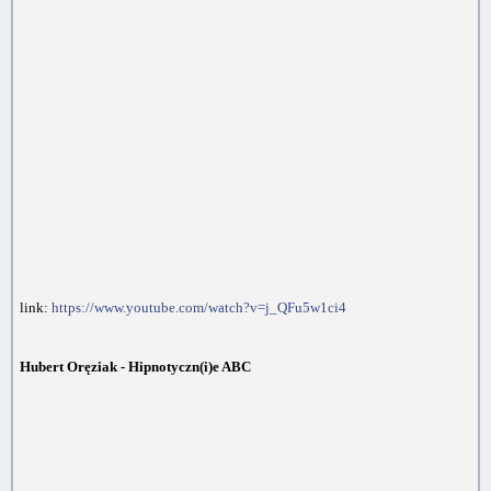
link:
https://www.youtube.com/watch?v=j_QFu5w1ci4
Hubert Oręziak - Hipnotyczn(i)e ABC