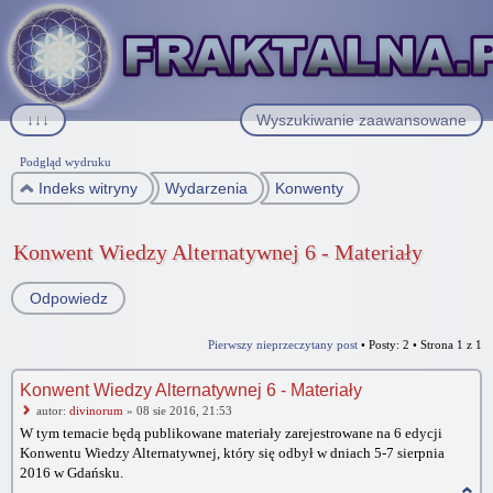
↓↓↓
Wyszukiwanie zaawansowane
Podgląd wydruku
Indeks witryny
Wydarzenia
Konwenty
Konwent Wiedzy Alternatywnej 6 - Materiały
Odpowiedz
Pierwszy nieprzeczytany post
• Posty: 2 • Strona
1
z
1
Konwent Wiedzy Alternatywnej 6 - Materiały
autor:
divinorum
» 08 sie 2016, 21:53
W tym temacie będą publikowane materiały zarejestrowane na 6 edycji
Konwentu Wiedzy Alternatywnej, który się odbył w dniach 5-7 sierpnia
2016 w Gdańsku.