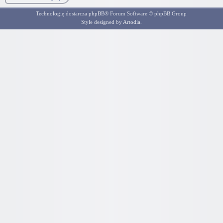
Technologię dostarcza
phpBB
® Forum Software © phpBB Group
Style designed by
Artodia
.