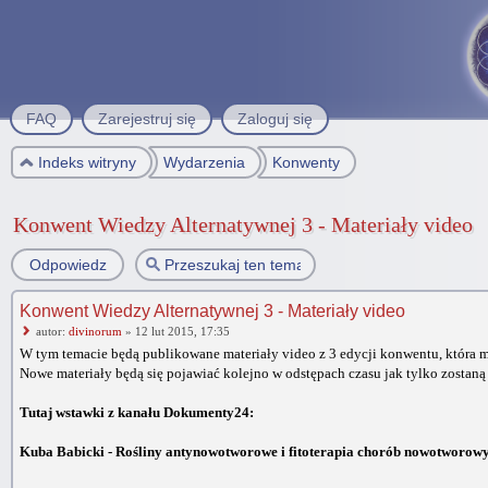
FAQ
Zarejestruj się
Zaloguj się
Indeks witryny
Wydarzenia
Konwenty
Konwent Wiedzy Alternatywnej 3 - Materiały video
Odpowiedz
Konwent Wiedzy Alternatywnej 3 - Materiały video
autor:
divinorum
» 12 lut 2015, 17:35
W tym temacie będą publikowane materiały video z 3 edycji konwentu, która m
Nowe materiały będą się pojawiać kolejno w odstępach czasu jak tylko zosta
Tutaj wstawki z kanału Dokumenty24:
Kuba Babicki - Rośliny antynowotworowe i fitoterapia chorób nowotworow