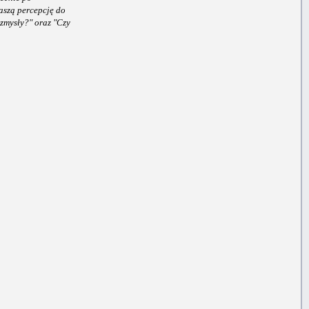
aszą percepcję do
zmysły?" oraz "Czy