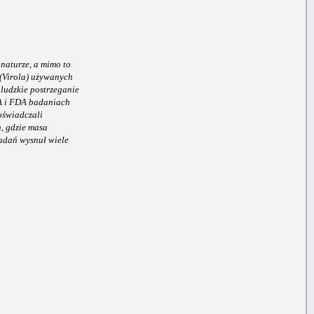
naturze, a mimo to
 (Virola) używanych
 ludzkie postrzeganie
EA i FDA badaniach
oświadczali
, gdzie masa
adań wysnuł wiele