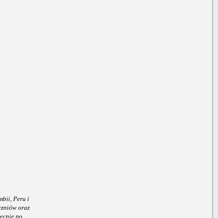
bii, Peru i
czniów oraz
becnie po