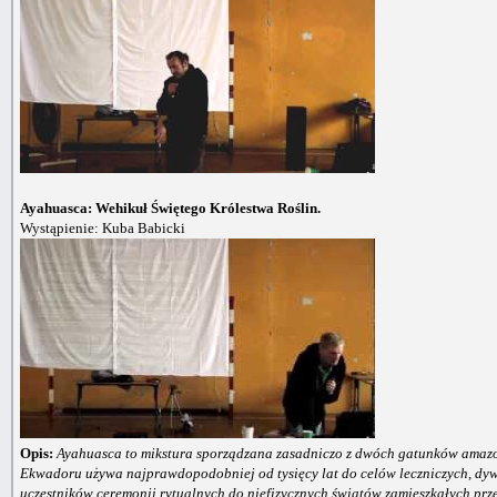
Ayahuasca: Wehikuł Świętego Królestwa Roślin.
Wystąpienie: Kuba Babicki
Opis:
Ayahuasca to mikstura sporządzana zasadniczo z dwóch gatunków amazońs
Ekwadoru używa najprawdopodobniej od tysięcy lat do celów leczniczych, dyw
uczestników ceremonii rytualnych do niefizycznych światów zamieszkałych prze