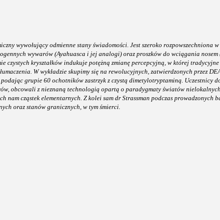
miczny wywołujący odmienne stany świadomości. Jest szeroko rozpowszechniona w 
cynogennych wywarów (Ayahuasca i jej analogi) oraz proszków do wciągania nosem
e czystych kryształków indukuje potężną zmianę percepcyjną, w której tradycyjne
tłumaczenia. W wykładzie skupimy się na rewolucyjnych, zatwierdzonych przez D
, podając grupie 60 ochotników zastrzyk z czystą dimetylotryptaminą. Uczestnicy d
ów, obcowali z nieznaną technologią opartą o paradygmaty światów nielokalnych
ch nam cząstek elementarnych. Z kolei sam dr Strassman podczas prowadzonych b
ych oraz stanów granicznych, w tym śmierci.