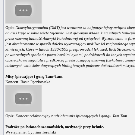
Opis:
Dimetylotryptamina (DMT) jest uważana za najpotężniejszy związek che
do dziś kryje w sobie wiele tajemnic. Jest głównym składnikiem silnych halu
przez rdzenną ludność Ameryki Południowej od tysiącleci. Wyizolowana w formi
jest akcelerowane w sposób daleko wykraczający możliwości racjonalnego wy
klinicznych, które w latach 1990-1995 przeprowadził lek. med. Rick Strassman
powtarzalnych spotkań z pozaziemskimi bytami, podróżowali do innych wymiar
cząsteczkowa migotała z prędkością przekraczającą umowną fizykalność znany
ciekawych wniosków dotyczących biologicznych podstaw doświadczeń mistyczn
Misy śpiewające i gong Tam-Tam.
Koncert: Basia Pączkowska
Opis:
Koncert relaksacyjny z udziałem mis śpiewających i gongu Tam-Tam.
Podróże po światach szamańskich, medytacje przy bębnie.
Wystąpienie: Cyprian Toruński