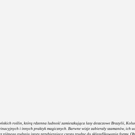
kich roślin, którą rdzenna ludność zamieszkująca lasy deszczowe Brazylii, Kolum
inacyjnych i innych praktyk magicznych. Barwne wizje zabierały szamanów, ich u
z różnego rodzaju istoty przybierające często trudne do sklasyfikowania formy. O