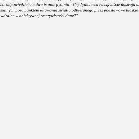
e odpowiedzieć na dwa istotne pytania: "Czy Ayahuasca rzeczywiście dostraja n
lokalnych poza punktem załamania światła odbieranego przez podstawowe ludzkie 
awdzalne w obiektywnej rzeczywistości dane?".