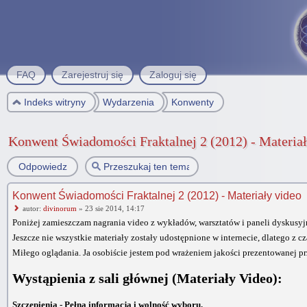
FAQ
Zarejestruj się
Zaloguj się
Indeks witryny
Wydarzenia
Konwenty
Konwent Świadomości Fraktalnej 2 (2012) - Materiał
Odpowiedz
Konwent Świadomości Fraktalnej 2 (2012) - Materiały video
autor:
divinorum
» 23 sie 2014, 14:17
Poniżej zamieszczam nagrania video z wykładów, warsztatów i paneli dyskusyj
Jeszcze nie wszystkie materiały zostały udostępnione w internecie, dlatego z 
Miłego oglądania. Ja osobiście jestem pod wrażeniem jakości prezentowanej p
Wystąpienia z sali głównej (Materiały Video):
Szczepienia - Pełna informacja i wolność wyboru.