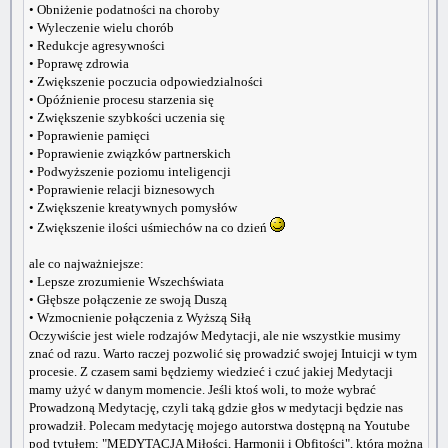
• Obniżenie podatności na choroby
• Wyleczenie wielu chorób
• Redukcje agresywności
• Poprawę zdrowia
• Zwiększenie poczucia odpowiedzialności
• Opóźnienie procesu starzenia się
• Zwiększenie szybkości uczenia się
• Poprawienie pamięci
• Poprawienie związków partnerskich
• Podwyższenie poziomu inteligencji
• Poprawienie relacji biznesowych
• Zwiększenie kreatywnych pomysłów
• Zwiększenie ilości uśmiechów na co dzień
ale co najważniejsze:
• Lepsze zrozumienie Wszechświata
• Głębsze połączenie ze swoją Duszą
• Wzmocnienie połączenia z Wyższą Siłą
Oczywiście jest wiele rodzajów Medytacji, ale nie wszystkie musimy
znać od razu. Warto raczej pozwolić się prowadzić swojej Intuicji w tym
procesie. Z czasem sami będziemy wiedzieć i czuć jakiej Medytacji
mamy użyć w danym momencie. Jeśli ktoś woli, to może wybrać
Prowadzoną Medytację, czyli taką gdzie głos w medytacji będzie nas
prowadził. Polecam medytację mojego autorstwa dostępną na Youtube
pod tytułem: "MEDYTACJA Miłości, Harmonii i Obfitości", którą można