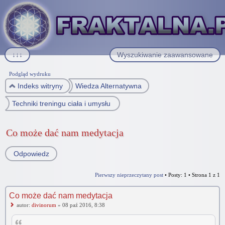
↓↓↓
Wyszukiwanie zaawansowane
Podgląd wydruku
Indeks witryny
Wiedza Alternatywna
Techniki treningu ciała i umysłu / Praca nas sobą
Co może dać nam medytacja
Odpowiedz
Pierwszy nieprzeczytany post
• Posty: 1 • Strona
1
z
1
Co może dać nam medytacja
autor:
divinorum
» 08 paź 2016, 8:38