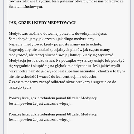
również zdrowie fizyczne. Jeśli jesteśmy otwarci, może nas połączyć ze
Światem Duchowym.
JAK, GDZIE I KIEDY MEDYTOWAĆ?
Medytować można o dowolnej porze i w dowolnym miejscu.
Sami decydujemy jak często i jak długo medytujemy.
Najlepiej medytować kiedy po prostu mamy na to ochotę.
Sugeruję, aby nie ustalać specjalnych planów jak często mamy
medytować, ale raczej słuchać swojej Intuicji kiedy się wyciszyć.
Medytacja jest bardzo łatwa. Na początku wystarczy usiąść lub położyć
się wygodnie i skupić się na głębokim oddychaniu. Jeśli jakieś myśli
przychodzą nam do głowy (co jest zupełnie naturalne), chodzi o to by w
nie nie wchodzić i wracać do koncentracji na oddechu.
Z czasem możemy zacząć odbierać różne przekazy i sugestie co do
naszego życia.
Poniżej lista, gdzie zebrałem ponad 60 zalet Medytacji.
Jestem pewien że jest znacznie więcej...
Poniżej lista, gdzie zebrałem ponad 60 zalet Medytacji.
Jestem pewien że jest znacznie więcej...