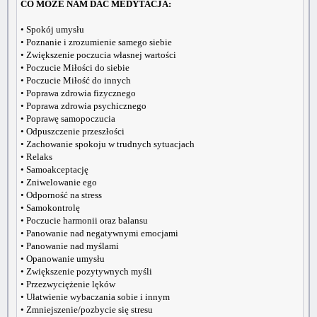
CO MOŻE NAM DAĆ MEDYTACJA:
• Spokój umysłu
• Poznanie i zrozumienie samego siebie
• Zwiększenie poczucia własnej wartości
• Poczucie Miłości do siebie
• Poczucie Miłość do innych
• Poprawa zdrowia fizycznego
• Poprawa zdrowia psychicznego
• Poprawę samopoczucia
• Odpuszczenie przeszłości
• Zachowanie spokoju w trudnych sytuacjach
• Relaks
• Samoakceptację
• Zniwelowanie ego
• Odporność na stress
• Samokontrolę
• Poczucie harmonii oraz balansu
• Panowanie nad negatywnymi emocjami
• Panowanie nad myślami
• Opanowanie umysłu
• Zwiększenie pozytywnych myśli
• Przezwyciężenie lęków
• Ułatwienie wybaczania sobie i innym
• Zmniejszenie/pozbycie się stresu