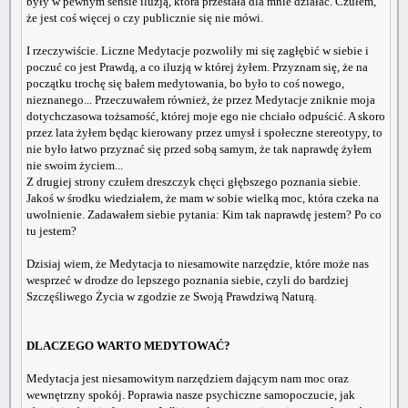
były w pewnym sensie iluzją, która przestała dla mnie działać. Czułem,
że jest coś więcej o czy publicznie się nie mówi.
I rzeczywiście. Liczne Medytacje pozwoliły mi się zagłębić w siebie i
poczuć co jest Prawdą, a co iluzją w której żyłem. Przyznam się, że na
początku trochę się bałem medytowania, bo było to coś nowego,
nieznanego... Przeczuwałem również, że przez Medytacje zniknie moja
dotychczasowa tożsamość, której moje ego nie chciało odpuścić. A skoro
przez lata żyłem będąc kierowany przez umysł i społeczne stereotypy, to
nie było łatwo przyznać się przed sobą samym, że tak naprawdę żyłem
nie swoim życiem...
Z drugiej strony czułem dreszczyk chęci głębszego poznania siebie.
Jakoś w środku wiedziałem, że mam w sobie wielką moc, która czeka na
uwolnienie. Zadawałem siebie pytania: Kim tak naprawdę jestem? Po co
tu jestem?
Dzisiaj wiem, że Medytacja to niesamowite narzędzie, które może nas
wesprzeć w drodze do lepszego poznania siebie, czyli do bardziej
Szczęśliwego Życia w zgodzie ze Swoją Prawdziwą Naturą.
DLACZEGO WARTO MEDYTOWAĆ?
Medytacja jest niesamowitym narzędziem dającym nam moc oraz
wewnętrzny spokój. Poprawia nasze psychiczne samopoczucie, jak