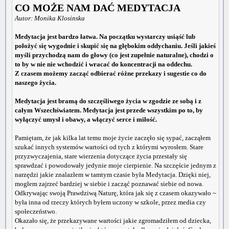
CO MOŻE NAM DAĆ MEDYTACJA
Autor: Monika Klosinska
Medytacja jest bardzo łatwa. Na początku wystarczy usiąść lub
położyć się wygodnie i skupić się na głębokim oddychaniu. Jeśli jakieś
myśli przychodzą nam do głowy (co jest zupełnie naturalne), chodzi o
to by w nie nie wchodzić i wracać do koncentracji na oddechu.
Z czasem możemy zacząć odbierać różne przekazy i sugestie co do
naszego życia.
Medytacja jest bramą do szczęśliwego życia w zgodzie ze sobą i z
całym Wszechświatem. Medytacja jest przede wszystkim po to, by
wyłączyć umysł i obawy, a włączyć serce i miłość.
Pamiętam, że jak kilka lat temu moje życie zaczęło się sypać, zacząłem
szukać innych systemów wartości od tych z którymi wyrosłem. Stare
przyzwyczajenia, stare wierzenia dotyczące życia przestały się
sprawdzać i powodowały jedynie moje cierpienie. Na szczęście jednym z
narzędzi jakie znalazłem w tamtym czasie była Medytacja. Dzięki niej,
mogłem zajrzeć bardziej w siebie i zacząć poznawać siebie od nowa.
Odkrywając swoją Prawdziwą Naturę, która jak się z czasem okazywało ~
była inna od rzeczy których byłem uczony w szkole, przez media czy
społeczeństwo.
Okazało się, że przekazywane wartości jakie zgromadziłem od dziecka,