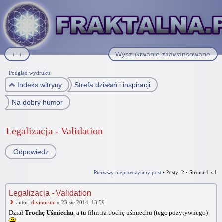
↓↓↓
Wyszukiwanie zaawansowane
Podgląd wydruku
Indeks witryny
Strefa działań i inspiracji
Na dobry humor
Legalizacja - Validation
Odpowiedz
Pierwszy nieprzeczytany post
• Posty: 2 • Strona
1
z
1
Legalizacja - Validation
autor:
divinorum
» 23 sie 2014, 13:59
Dział
Trochę Uśmiechu
, a tu film na trochę uśmiechu (tego pozytywnego)