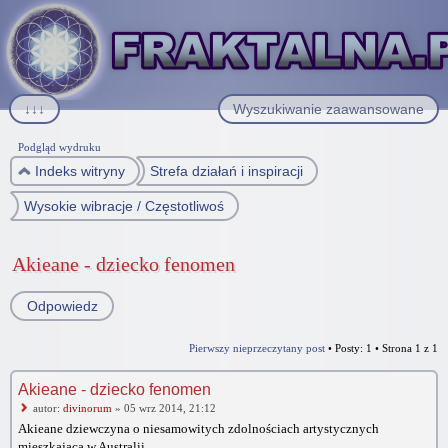
↓↓↓
Wyszukiwanie zaawansowane
Podgląd wydruku
Indeks witryny
Strefa działań i inspiracji
Wysokie wibracje / Częstotliwości indygo
Akieane - dziecko fenomen
Odpowiedz
Pierwszy nieprzeczytany post
• Posty: 1 • Strona
1
z
1
Akieane - dziecko fenomen
autor:
divinorum
» 05 wrz 2014, 21:12
Akieane dziewczyna o niesamowitych zdolnościach artystycznych
mieszkająca w Australii.