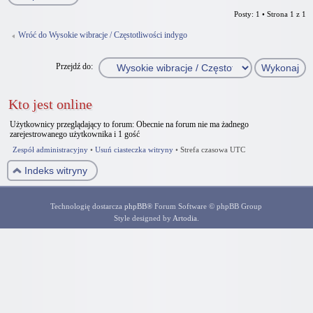
Posty: 1 • Strona
1
z
1
Wróć do Wysokie wibracje / Częstotliwości indygo
Przejdź do:
Kto jest online
Użytkownicy przeglądający to forum: Obecnie na forum nie ma żadnego
zarejestrowanego użytkownika i 1 gość
Zespół administracyjny
•
Usuń ciasteczka witryny
•
Strefa czasowa UTC
Indeks witryny
Technologię dostarcza
phpBB
® Forum Software © phpBB Group
Style designed by
Artodia
.