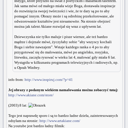
Indygo, które przyszło na świat z poetyckim i malarskim talentem.
Jak sama mówi od małego miała wizje Boga, dostawała inspiracje
do rozwinięcia swojej twórczości i wie, że te dary są po to aby
pomagać innym. Obrazy może i są odrobinę przekolorowane, ale
odwzorowanie kształtów jest niesamowite. Na stronie obejrzeć
można jak talent Akiane rozwijał się wraz z upływem lat.
Dziewczynka nie tylko maluje i pisze wiersze, ale też bardzo
mądrze i dojrzale mówi, życzyłaby sobie “aby wszyscy kochali
Boga i siebie nawzajem”. Wstaje każdego ranka o 4 po to aby
przygotować się do malowania, mówi po angielsku, rosyjsku,
litewsku, zaczęła rysować w wieku lat 4, malować gdy miała 6 lat.
Wystąpiła w kilkunastu programach telewizyjnych i radiowych, np.
u Oprah Winfrey.
info from:
http://www.inspiruj.com/?p=41
Jej obrazy z podanym wiekiem namalowania można zobaczyć tutaj:
http://www.akiane.com/store/
(2003) 8 lat:
Tego jest naprawdę sporo i są to bardzo ładne dzieła, zainteresowanych
odsyłam na stronie:
http://www.artakiane.com/
Na youtube jest bardzo ładny filmik: