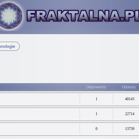
hnologie
Odpowiedzi
Odsłony
1
40143
1
22714
0
13759