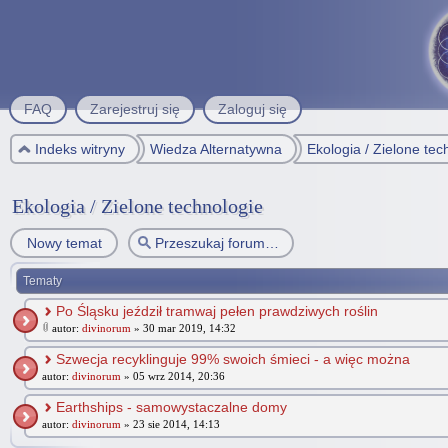
FAQ
Zarejestruj się
Zaloguj się
Indeks witryny
Wiedza Alternatywna
Ekologia / Zielone tec
Ekologia / Zielone technologie
Nowy temat
Tematy
Po Śląsku jeździł tramwaj pełen prawdziwych roślin
autor:
divinorum
» 30 mar 2019, 14:32
Szwecja recyklinguje 99% swoich śmieci - a więc można
autor:
divinorum
» 05 wrz 2014, 20:36
Earthships - samowystaczalne domy
autor:
divinorum
» 23 sie 2014, 14:13