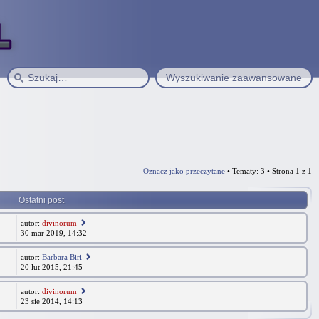
Wyszukiwanie zaawansowane
Oznacz jako przeczytane
• Tematy: 3 • Strona
1
z
1
Ostatni post
autor:
divinorum
30 mar 2019, 14:32
autor:
Barbara Biri
20 lut 2015, 21:45
autor:
divinorum
23 sie 2014, 14:13