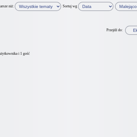
arsze niż:
Sortuj wg
Przejdź do:
użytkownika i 1 gość