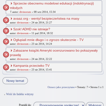
Sprzeciw obecnemu modelowi edukacji (indoktrynacji)
młodych
autor:
divinorum
» 08 wrz 2014, 15:34
avaaz.org - wentyl bezpieczeństwa na masy
autor:
divinorum
» 24 sie 2014, 21:27
Szok! ADHD nie istnieje?
autor:
divinorum
» 11 paź 2014, 18:32
Ogłupiali mnie długo i o zgrozo skutecznie - TV
autor:
divinorum
» 23 sie 2014, 14:24
Zakazane książki Ameryki ocenzurowano bo pokazywały
prawdę
autor:
divinorum
» 24 sie 2014, 22:22
Kampania przeciwko TV
autor:
divinorum
» 23 sie 2014, 15:41
Nowy temat
Oznacz jako przeczytane
• Tematy: 7 • Strona
1
z
1
Wróć do Indeks witryny
Przejdź do: