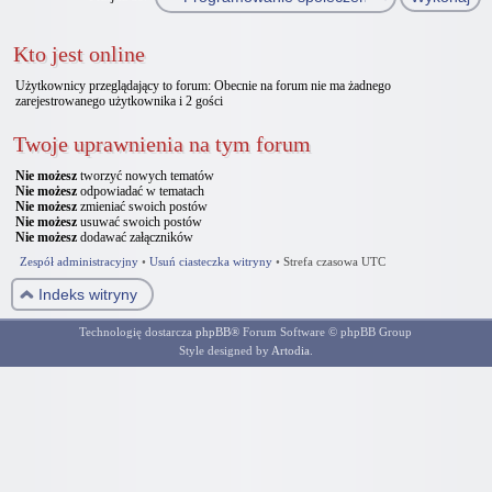
Kto jest online
Użytkownicy przeglądający to forum: Obecnie na forum nie ma żadnego
zarejestrowanego użytkownika i 2 gości
Twoje uprawnienia na tym forum
Nie możesz
tworzyć nowych tematów
Nie możesz
odpowiadać w tematach
Nie możesz
zmieniać swoich postów
Nie możesz
usuwać swoich postów
Nie możesz
dodawać załączników
Zespół administracyjny
•
Usuń ciasteczka witryny
•
Strefa czasowa UTC
Indeks witryny
Technologię dostarcza
phpBB
® Forum Software © phpBB Group
Style designed by
Artodia
.