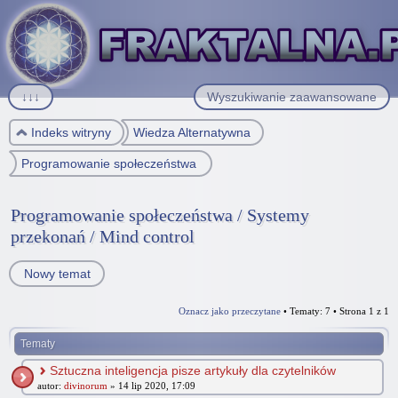
↓↓↓
Wyszukiwanie zaawansowane
Indeks witryny
Wiedza Alternatywna
Programowanie społeczeństwa / Systemy przekonań / Mind control
Programowanie społeczeństwa / Systemy
przekonań / Mind control
Nowy temat
Oznacz jako przeczytane
• Tematy: 7 • Strona
1
z
1
Tematy
Sztuczna inteligencja pisze artykuły dla czytelników
autor:
divinorum
» 14 lip 2020, 17:09