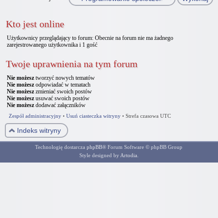
Kto jest online
Użytkownicy przeglądający to forum: Obecnie na forum nie ma żadnego
zarejestrowanego użytkownika i 1 gość
Twoje uprawnienia na tym forum
Nie możesz
tworzyć nowych tematów
Nie możesz
odpowiadać w tematach
Nie możesz
zmieniać swoich postów
Nie możesz
usuwać swoich postów
Nie możesz
dodawać załączników
Zespół administracyjny
•
Usuń ciasteczka witryny
•
Strefa czasowa UTC
Indeks witryny
Technologię dostarcza
phpBB
® Forum Software © phpBB Group
Style designed by
Artodia
.