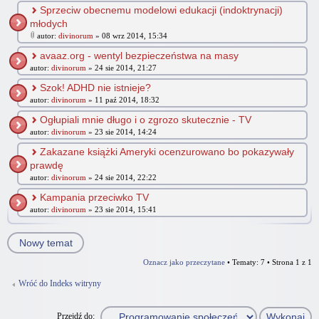
Sprzeciw obecnemu modelowi edukacji (indoktrynacji)
młodych
autor:
divinorum
» 08 wrz 2014, 15:34
avaaz.org - wentyl bezpieczeństwa na masy
autor:
divinorum
» 24 sie 2014, 21:27
Szok! ADHD nie istnieje?
autor:
divinorum
» 11 paź 2014, 18:32
Ogłupiali mnie długo i o zgrozo skutecznie - TV
autor:
divinorum
» 23 sie 2014, 14:24
Zakazane książki Ameryki ocenzurowano bo pokazywały
prawdę
autor:
divinorum
» 24 sie 2014, 22:22
Kampania przeciwko TV
autor:
divinorum
» 23 sie 2014, 15:41
Nowy temat
Oznacz jako przeczytane
• Tematy: 7 • Strona
1
z
1
Wróć do Indeks witryny
Przejdź do: