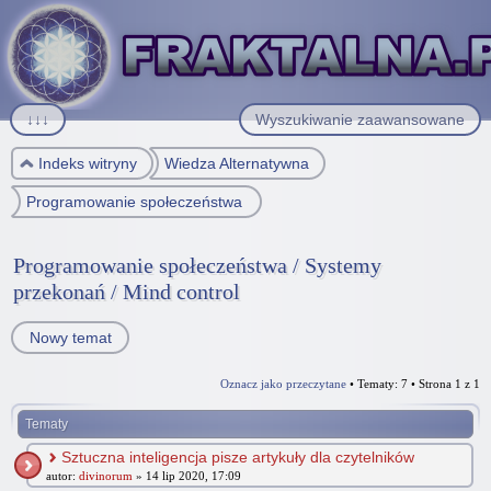
↓↓↓
Wyszukiwanie zaawansowane
Indeks witryny
Wiedza Alternatywna
Programowanie społeczeństwa / Systemy przekonań / Mind control
Programowanie społeczeństwa / Systemy
przekonań / Mind control
Nowy temat
Oznacz jako przeczytane
• Tematy: 7 • Strona
1
z
1
Tematy
Sztuczna inteligencja pisze artykuły dla czytelników
autor:
divinorum
» 14 lip 2020, 17:09