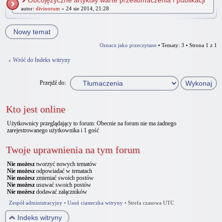
Obcojęzyczne artykuły warte przetłumaczenia i publikacji
autor:
divinorum
» 24 sie 2014, 21:28
Nowy temat
Oznacz jako przeczytane
• Tematy: 3 • Strona
1
z
1
Wróć do Indeks witryny
Przejdź do:
Kto jest online
Użytkownicy przeglądający to forum: Obecnie na forum nie ma żadnego
zarejestrowanego użytkownika i 1 gość
Twoje uprawnienia na tym forum
Nie możesz
tworzyć nowych tematów
Nie możesz
odpowiadać w tematach
Nie możesz
zmieniać swoich postów
Nie możesz
usuwać swoich postów
Nie możesz
dodawać załączników
Zespół administracyjny
•
Usuń ciasteczka witryny
•
Strefa czasowa UTC
Indeks witryny