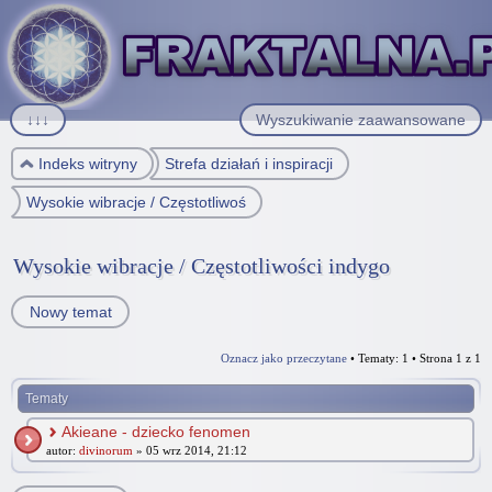
↓↓↓
Wyszukiwanie zaawansowane
Indeks witryny
Strefa działań i inspiracji
Wysokie wibracje / Częstotliwości indygo
Wysokie wibracje / Częstotliwości indygo
Nowy temat
Oznacz jako przeczytane
• Tematy: 1 • Strona
1
z
1
Tematy
Akieane - dziecko fenomen
autor:
divinorum
» 05 wrz 2014, 21:12