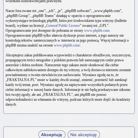
wszelkimi konsekwencjami prawnymi.
Nasze fora zwane też „one”, „ich”, „je”, „phpBB software”, „www.phpbb.com”,
„phpBB Group”, „phpBB Teams” działają w oparciu o oprogramowanie
wykorzystujące technologię phpBB, która jest środowiskiem typu witryny (bulletin
board), wydane na licencji „
General Public License
” zwanej też „GPL”.
Oprogramowanie jest dostępne do pobrania ze strony
www.phpbb.com
.
Oprogramowanie phpBB tylko ułatwia dyskusje przez internet, a jego autorzy nie
kontrolują tekstów zamieszczanych w internecie za jego pomocą. Więcej informacji o
phpBB można znaleźć na stronie
www.phpbb.com/
.
Akceptujesz zakaz publikowania wypowiedzi o charakterze obraźliwym, oszczerczym,
propagującym treści niezgodne z polskim prawem lub naruszającym cudze prawa
autorskie i dobra osobiste. Naruszenie tego zakazu może skutkować dla ciebie
całkowitym zablokowaniem dostępu do tej witryny, a twój dostawca internetu zostanie
powiadomiony o twoim niewłaściwym zachowaniu. Wyrażasz zgodę na to, że
„FRAKTALNA.PL” może w każdej chwili usunąć, zmienić, przenieść lub zamknąć
każdy twój temat, post. Wyrażasz zgodę na zapisywanie wszystkich podanych przez
ciebie informacji w naszej bazie danych. Informacje te nie będą przekazywane nikomu
bez twojej zgody, ale ani „FRAKTALNA.PL”, ani phpBB nie ponosi
odpowiedzialności za włamania do witryny, podczas których może dojść do kradzieży
danych.