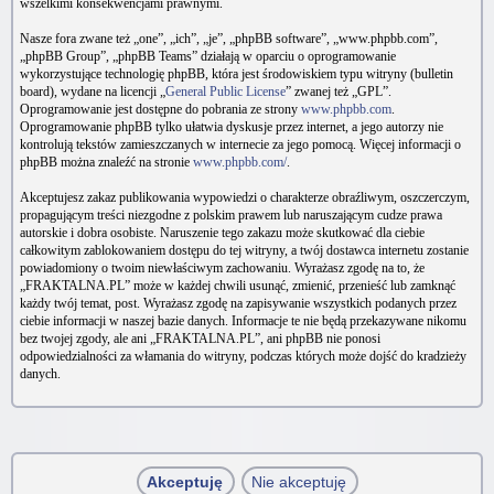
wszelkimi konsekwencjami prawnymi.
Nasze fora zwane też „one”, „ich”, „je”, „phpBB software”, „www.phpbb.com”,
„phpBB Group”, „phpBB Teams” działają w oparciu o oprogramowanie
wykorzystujące technologię phpBB, która jest środowiskiem typu witryny (bulletin
board), wydane na licencji „
General Public License
” zwanej też „GPL”.
Oprogramowanie jest dostępne do pobrania ze strony
www.phpbb.com
.
Oprogramowanie phpBB tylko ułatwia dyskusje przez internet, a jego autorzy nie
kontrolują tekstów zamieszczanych w internecie za jego pomocą. Więcej informacji o
phpBB można znaleźć na stronie
www.phpbb.com/
.
Akceptujesz zakaz publikowania wypowiedzi o charakterze obraźliwym, oszczerczym,
propagującym treści niezgodne z polskim prawem lub naruszającym cudze prawa
autorskie i dobra osobiste. Naruszenie tego zakazu może skutkować dla ciebie
całkowitym zablokowaniem dostępu do tej witryny, a twój dostawca internetu zostanie
powiadomiony o twoim niewłaściwym zachowaniu. Wyrażasz zgodę na to, że
„FRAKTALNA.PL” może w każdej chwili usunąć, zmienić, przenieść lub zamknąć
każdy twój temat, post. Wyrażasz zgodę na zapisywanie wszystkich podanych przez
ciebie informacji w naszej bazie danych. Informacje te nie będą przekazywane nikomu
bez twojej zgody, ale ani „FRAKTALNA.PL”, ani phpBB nie ponosi
odpowiedzialności za włamania do witryny, podczas których może dojść do kradzieży
danych.