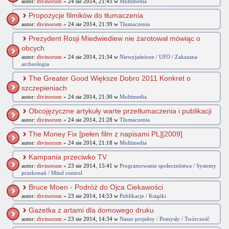
autor:
divinorum
» 24 sie 2014, 21:45 w
Multimedia
Propozycje filmików do tłumaczenia
autor:
divinorum
» 24 sie 2014, 21:39 w
Tłumaczenia
Prezydent Rosji Miedwiediew nie żarotował mówiąc o
obcych
autor:
divinorum
» 24 sie 2014, 21:34 w
Niewyjaśnione / UFO / Zakazana
archeologia
The Greater Good Większe Dobro 2011 Konkret o
szczepieniach
autor:
divinorum
» 24 sie 2014, 21:30 w
Multimedia
Obcojęzyczne artykuły warte przetłumaczenia i publikacji
autor:
divinorum
» 24 sie 2014, 21:28 w
Tłumaczenia
The Money Fix [pełen film z napisami PL][2009]
autor:
divinorum
» 24 sie 2014, 21:18 w
Multimedia
Kampania przeciwko TV
autor:
divinorum
» 23 sie 2014, 15:41 w
Programowanie społeczeństwa / Systemy
przekonań / Mind control
Bruce Moen - Podróż do Ojca Ciekawości
autor:
divinorum
» 23 sie 2014, 14:53 w
Publikacje / Książki
Gazetka z artami dla domowego druku
autor:
divinorum
» 23 sie 2014, 14:34 w
Nasze projekty / Pomysły / Twórczość