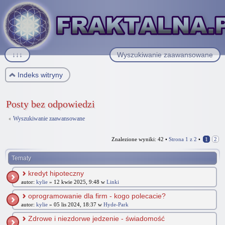
↓↓↓
Wyszukiwanie zaawansowane
Indeks witryny
Posty bez odpowiedzi
Wyszukiwanie zaawansowane
Znalezione wyniki: 42 •
Strona
1
z
2
•
1
2
Tematy
kredyt hipoteczny
autor:
kylie
» 12 kwie 2025, 9:48 w
Linki
oprogramowanie dla firm - kogo polecacie?
autor:
kylie
» 05 lis 2024, 18:37 w
Hyde-Park
Zdrowe i niezdorwe jedzenie - świadomość