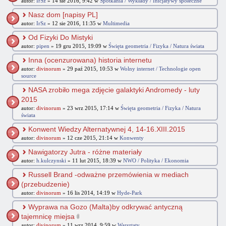
autor:
IrSz
» 14 sie 2016, 9:42 w
Spotkania / Wykłady / Inicjatywy społeczne
Nasz dom [napisy PL]
autor:
IrSz
» 12 sie 2016, 11:35 w
Multimedia
Od Fizyki Do Mistyki
autor:
pipen
» 19 gru 2015, 19:09 w
Święta geometria / Fizyka / Natura świata
Inna (ocenzurowana) historia internetu
autor:
divinorum
» 29 paź 2015, 10:53 w
Wolny internet / Technologie open
source
NASA zrobiło mega zdjęcie galaktyki Andromedy - luty
2015
autor:
divinorum
» 23 wrz 2015, 17:14 w
Święta geometria / Fizyka / Natura
świata
Konwent Wiedzy Alternatywnej 4, 14-16.XIII.2015
autor:
divinorum
» 12 cze 2015, 21:14 w
Konwenty
Nawigatorzy Jutra - różne materiały
autor:
h.kulczynski
» 11 lut 2015, 18:39 w
NWO / Polityka / Ekonomia
Russell Brand -odważne przemówienia w mediach
(przebudzenie)
autor:
divinorum
» 16 lis 2014, 14:19 w
Hyde-Park
Wyprawa na Gozo (Malta)by odkrywać antyczną
tajemnicę miejsa
autor:
divinorum
» 11 wrz 2014, 9:59 w
Warsztaty