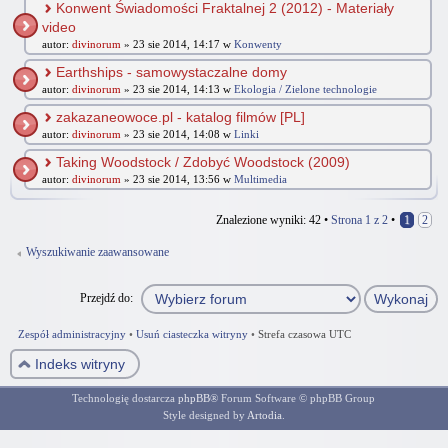
Konwent Świadomości Fraktalnej 2 (2012) - Materiały
video
autor:
divinorum
» 23 sie 2014, 14:17 w
Konwenty
Earthships - samowystaczalne domy
autor:
divinorum
» 23 sie 2014, 14:13 w
Ekologia / Zielone technologie
zakazaneowoce.pl - katalog filmów [PL]
autor:
divinorum
» 23 sie 2014, 14:08 w
Linki
Taking Woodstock / Zdobyć Woodstock (2009)
autor:
divinorum
» 23 sie 2014, 13:56 w
Multimedia
Znalezione wyniki: 42 •
Strona
1
z
2
•
1
2
Wyszukiwanie zaawansowane
Przejdź do:
Zespół administracyjny
•
Usuń ciasteczka witryny
•
Strefa czasowa UTC
Indeks witryny
Technologię dostarcza
phpBB
® Forum Software © phpBB Group
Style designed by
Artodia
.