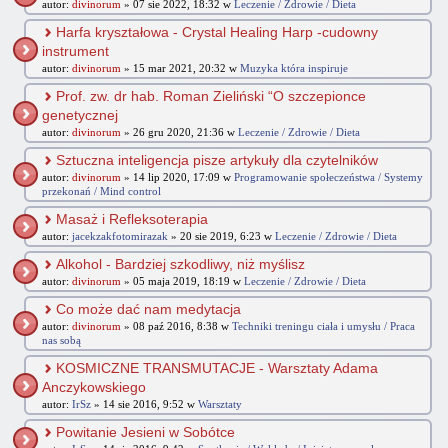
autor:
divinorum
» 07 sie 2022, 18:32 w
Leczenie / Zdrowie / Dieta
Harfa kryształowa - Crystal Healing Harp -cudowny
instrument
autor:
divinorum
» 15 mar 2021, 20:32 w
Muzyka która inspiruje
Prof. zw. dr hab. Roman Zieliński “O szczepionce
genetycznej
autor:
divinorum
» 26 gru 2020, 21:36 w
Leczenie / Zdrowie / Dieta
Sztuczna inteligencja pisze artykuły dla czytelników
autor:
divinorum
» 14 lip 2020, 17:09 w
Programowanie społeczeństwa / Systemy
przekonań / Mind control
Masaż i Refleksoterapia
autor:
jacekzakfotomirazak
» 20 sie 2019, 6:23 w
Leczenie / Zdrowie / Dieta
Alkohol - Bardziej szkodliwy, niż myślisz
autor:
divinorum
» 05 maja 2019, 18:19 w
Leczenie / Zdrowie / Dieta
Co może dać nam medytacja
autor:
divinorum
» 08 paź 2016, 8:38 w
Techniki treningu ciała i umysłu / Praca
nas sobą
KOSMICZNE TRANSMUTACJE - Warsztaty Adama
Anczykowskiego
autor:
IrSz
» 14 sie 2016, 9:52 w
Warsztaty
Powitanie Jesieni w Sobótce