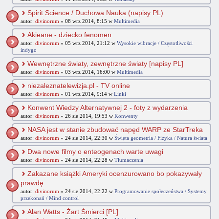
Spirit Science / Duchowa Nauka (napisy PL)
autor:
divinorum
» 08 wrz 2014, 8:15 w
Multimedia
Akieane - dziecko fenomen
autor:
divinorum
» 05 wrz 2014, 21:12 w
Wysokie wibracje / Częstotliwości
indygo
Wewnętrzne światy, zewnętrzne światy [napisy PL]
autor:
divinorum
» 03 wrz 2014, 16:00 w
Multimedia
niezaleznatelewizja.pl - TV online
autor:
divinorum
» 01 wrz 2014, 9:14 w
Linki
Konwent Wiedzy Alternatywnej 2 - foty z wydarzenia
autor:
divinorum
» 26 sie 2014, 19:53 w
Konwenty
NASA jest w stanie zbudować napęd WARP ze StarTreka
autor:
divinorum
» 24 sie 2014, 22:30 w
Święta geometria / Fizyka / Natura świata
Dwa nowe filmy o enteogenach warte uwagi
autor:
divinorum
» 24 sie 2014, 22:28 w
Tłumaczenia
Zakazane książki Ameryki ocenzurowano bo pokazywały
prawdę
autor:
divinorum
» 24 sie 2014, 22:22 w
Programowanie społeczeństwa / Systemy
przekonań / Mind control
Alan Watts - Żart Śmierci [PL]