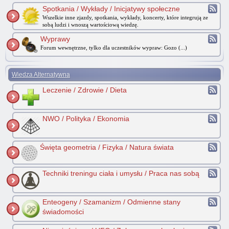
Spotkania / Wykłady / Inicjatywy społeczne
Wszelkie inne zjazdy, spotkania, wykłady, koncerty, które integrują ze
sobą ludzi i wnoszą wartościową wiedzę.
Wyprawy
Forum wewnętrzne, tylko dla uczestników wypraw: Gozo (...)
Wiedza Alternatywna
Leczenie / Zdrowie / Dieta
NWO / Polityka / Ekonomia
Święta geometria / Fizyka / Natura świata
Techniki treningu ciała i umysłu / Praca nas sobą
Enteogeny / Szamanizm / Odmienne stany
świadomości