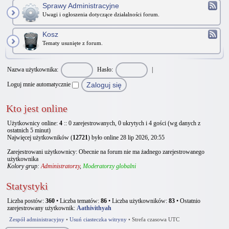
Sprawy Administracyjne
Uwagi i ogłoszenia dotyczące działalności forum.
Kosz
Tematy usunięte z forum.
Nazwa użytkownika:
Hasło:
|
Loguj mnie automatycznie
Kto jest online
Użytkownicy online:
4
:: 0 zarejestrowanych, 0 ukrytych i 4 gości (wg danych z
ostatnich 5 minut)
Najwięcej użytkowników (
12721
) było online 28 lip 2026, 20:55
Zarejestrowani użytkownicy: Obecnie na forum nie ma żadnego zarejestrowanego
użytkownika
Kolory grup:
Administratorzy
,
Moderatorzy globalni
Statystyki
Liczba postów:
360
• Liczba tematów:
86
• Liczba użytkowników:
83
• Ostatnio
zarejestrowany użytkownik:
Aathivithyah
Zespół administracyjny
•
Usuń ciasteczka witryny
•
Strefa czasowa UTC