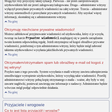
Mogą być trzy przyczyny takiej sytuacji. Pierwsza – nie jesteś zarejestrowanym
użytkownikiem lub nie jesteś zalogowany/zalogowana. Druga – administrator witryny
wyłączył przesyłanie prywatnych wiadomości na całej witrynie. Trzecia – administrator
witryny uniemożliwił ci przesyłanie prywatnych wiadomości. Aby uzyskać więcej
informacji, skontaktuj się z administratorem witryny.
Na górę
Otrzymuję niechciane prywatne wiadomości!
Możesz zablokować przyjmowanie wiadomości od użytkownika, który ci je wysyła,
tworząc na karcie
Prywatne wiadomości
znajdującej się w panelu zarządzania
twoim kontem odpowiednią regułę. Jeżeli otrzymujesz od kogoś obraźliwe prywatne
wiadomości, poinformuj o tym administratora witryny, który będzie mógł zabronić
takiemu użytkownikowi wysyłania jakichkolwiek prywatnych wiadomości.
Na górę
Otrzymałem/otrzymałam spam lub obraźliwy e-mail od kogoś z
tej witryny!
Przykro nam z tego powodu. System wysyłania e-maili witryny zawiera zabezpieczenia
umożliwiające wytropienie użytkowników, którzy wysyłają takie wiadomości. Prześlij
administratorowi witryny pełną kopię otrzymanego e-maila – ważne, aby były w niej
zawarte nagłówki, ponieważ zawierają one informacje o nadawcy. Administrator będzie
wówczas mógł podjąć odpowiednie działania.
Na górę
Przyjaciele i wrogowie
Co to jest lista przyjaciół i wrogów?