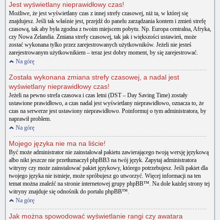
Jest wyświetlany nieprawidłowy czas!
Możliwe, że jest wyświetlany czas z innej strefy czasowej, niż ta, w której się
znajdujesz. Jeśli tak właśnie jest, przejdź do panelu zarządzania kontem i zmień strefę
czasową, tak aby była zgodna z twoim miejscem pobytu. Np. Europa centralna, Afryka,
czy Nowa Zelandia. Zmiana strefy czasowej, tak jak i większości ustawień, może
zostać wykonana tylko przez zarejestrowanych użytkowników. Jeżeli nie jesteś
zarejestrowanym użytkownikiem – teraz jest dobry moment, by się zarejestrować.
Na górę
Została wykonana zmiana strefy czasowej, a nadal jest
wyświetlany nieprawidłowy czas!
Jeżeli na pewno strefa czasowa i czas letni (DST – Day Saving Time) zostały
ustawione prawidłowo, a czas nadal jest wyświetlany nieprawidłowo, oznacza to, że
czas na serwerze jest ustawiony nieprawidłowo. Poinformuj o tym administratora, by
naprawił problem.
Na górę
Mojego języka nie ma na liście!
Być może administrator nie zainstalował pakietu zawierającego twoją wersję językową
albo nikt jeszcze nie przetłumaczył phpBB3 na twój język. Zapytaj administratora
witryny czy może zainstalować pakiet językowy, którego potrzebujesz. Jeśli pakiet dla
twojego języka nie istnieje, może spróbujesz go utworzyć. Więcej informacji na ten
temat można znaleźć na stronie internetowej grupy phpBB™. Na dole każdej strony tej
witryny znajduje się odnośnik do portalu phpBB™.
Na górę
Jak można spowodować wyświetlanie rangi czy awatara