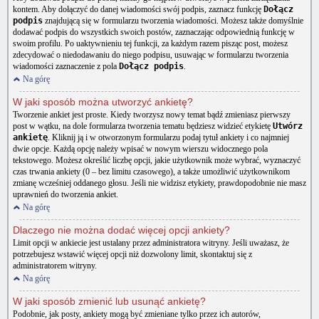
kontem. Aby dołączyć do danej wiadomości swój podpis, zaznacz funkcję
Dołącz
podpis
znajdującą się w formularzu tworzenia wiadomości. Możesz także domyślnie
dodawać podpis do wszystkich swoich postów, zaznaczając odpowiednią funkcję w
swoim profilu. Po uaktywnieniu tej funkcji, za każdym razem pisząc post, możesz
zdecydować o niedodawaniu do niego podpisu, usuwając w formularzu tworzenia
wiadomości zaznaczenie z pola
Dołącz podpis
.
Na górę
W jaki sposób można utworzyć ankietę?
Tworzenie ankiet jest proste. Kiedy tworzysz nowy temat bądź zmieniasz pierwszy
post w wątku, na dole formularza tworzenia tematu będziesz widzieć etykietę
Utwórz
ankietę
. Kliknij ją i w otworzonym formularzu podaj tytuł ankiety i co najmniej
dwie opcje. Każdą opcję należy wpisać w nowym wierszu widocznego pola
tekstowego. Możesz określić liczbę opcji, jakie użytkownik może wybrać, wyznaczyć
czas trwania ankiety (0 – bez limitu czasowego), a także umożliwić użytkownikom
zmianę wcześniej oddanego głosu. Jeśli nie widzisz etykiety, prawdopodobnie nie masz
uprawnień do tworzenia ankiet.
Na górę
Dlaczego nie można dodać więcej opcji ankiety?
Limit opcji w ankiecie jest ustalany przez administratora witryny. Jeśli uważasz, że
potrzebujesz wstawić więcej opcji niż dozwolony limit, skontaktuj się z
administratorem witryny.
Na górę
W jaki sposób zmienić lub usunąć ankietę?
Podobnie, jak posty, ankiety mogą być zmieniane tylko przez ich autorów,