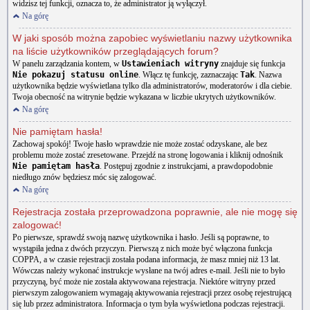
widzisz tej funkcji, oznacza to, że administrator ją wyłączył.
Na górę
W jaki sposób można zapobiec wyświetlaniu nazwy użytkownika
na liście użytkowników przeglądających forum?
W panelu zarządzania kontem, w
Ustawieniach witryny
znajduje się funkcja
Nie pokazuj statusu online
. Włącz tę funkcję, zaznaczając
Tak
. Nazwa
użytkownika będzie wyświetlana tylko dla administratorów, moderatorów i dla ciebie.
Twoja obecność na witrynie będzie wykazana w liczbie ukrytych użytkowników.
Na górę
Nie pamiętam hasła!
Zachowaj spokój! Twoje hasło wprawdzie nie może zostać odzyskane, ale bez
problemu może zostać zresetowane. Przejdź na stronę logowania i kliknij odnośnik
Nie pamiętam hasła
. Postępuj zgodnie z instrukcjami, a prawdopodobnie
niedługo znów będziesz móc się zalogować.
Na górę
Rejestracja została przeprowadzona poprawnie, ale nie mogę się
zalogować!
Po pierwsze, sprawdź swoją nazwę użytkownika i hasło. Jeśli są poprawne, to
wystąpiła jedna z dwóch przyczyn. Pierwszą z nich może być włączona funkcja
COPPA, a w czasie rejestracji została podana informacja, że masz mniej niż 13 lat.
Wówczas należy wykonać instrukcje wysłane na twój adres e-mail. Jeśli nie to było
przyczyną, być może nie została aktywowana rejestracja. Niektóre witryny przed
pierwszym zalogowaniem wymagają aktywowania rejestracji przez osobę rejestrującą
się lub przez administratora. Informacja o tym była wyświetlona podczas rejestracji.