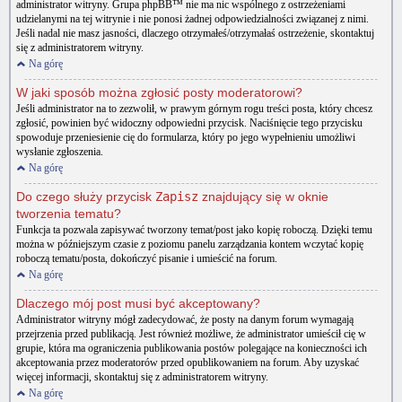
administrator witryny. Grupa phpBB™ nie ma nic wspólnego z ostrzeżeniami
udzielanymi na tej witrynie i nie ponosi żadnej odpowiedzialności związanej z nimi.
Jeśli nadal nie masz jasności, dlaczego otrzymałeś/otrzymałaś ostrzeżenie, skontaktuj
się z administratorem witryny.
Na górę
W jaki sposób można zgłosić posty moderatorowi?
Jeśli administrator na to zezwolił, w prawym górnym rogu treści posta, który chcesz
zgłosić, powinien być widoczny odpowiedni przycisk. Naciśnięcie tego przycisku
spowoduje przeniesienie cię do formularza, który po jego wypełnieniu umożliwi
wysłanie zgłoszenia.
Na górę
Do czego służy przycisk
Zapisz
znajdujący się w oknie
tworzenia tematu?
Funkcja ta pozwala zapisywać tworzony temat/post jako kopię roboczą. Dzięki temu
można w późniejszym czasie z poziomu panelu zarządzania kontem wczytać kopię
roboczą tematu/posta, dokończyć pisanie i umieścić na forum.
Na górę
Dlaczego mój post musi być akceptowany?
Administrator witryny mógł zadecydować, że posty na danym forum wymagają
przejrzenia przed publikacją. Jest również możliwe, że administrator umieścił cię w
grupie, która ma ograniczenia publikowania postów polegające na konieczności ich
akceptowania przez moderatorów przed opublikowaniem na forum. Aby uzyskać
więcej informacji, skontaktuj się z administratorem witryny.
Na górę