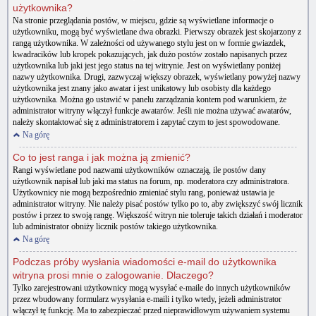
użytkownika?
Na stronie przeglądania postów, w miejscu, gdzie są wyświetlane informacje o
użytkowniku, mogą być wyświetlane dwa obrazki. Pierwszy obrazek jest skojarzony z
rangą użytkownika. W zależności od używanego stylu jest on w formie gwiazdek,
kwadracików lub kropek pokazujących, jak dużo postów zostało napisanych przez
użytkownika lub jaki jest jego status na tej witrynie. Jest on wyświetlany poniżej
nazwy użytkownika. Drugi, zazwyczaj większy obrazek, wyświetlany powyżej nazwy
użytkownika jest znany jako awatar i jest unikatowy lub osobisty dla każdego
użytkownika. Można go ustawić w panelu zarządzania kontem pod warunkiem, że
administrator witryny włączył funkcje awatarów. Jeśli nie można używać awatarów,
należy skontaktować się z administratorem i zapytać czym to jest spowodowane.
Na górę
Co to jest ranga i jak można ją zmienić?
Rangi wyświetlane pod nazwami użytkowników oznaczają, ile postów dany
użytkownik napisał lub jaki ma status na forum, np. moderatora czy administratora.
Użytkownicy nie mogą bezpośrednio zmieniać stylu rang, ponieważ ustawia je
administrator witryny. Nie należy pisać postów tylko po to, aby zwiększyć swój licznik
postów i przez to swoją rangę. Większość witryn nie toleruje takich działań i moderator
lub administrator obniży licznik postów takiego użytkownika.
Na górę
Podczas próby wysłania wiadomości e-mail do użytkownika
witryna prosi mnie o zalogowanie. Dlaczego?
Tylko zarejestrowani użytkownicy mogą wysyłać e-maile do innych użytkowników
przez wbudowany formularz wysyłania e-maili i tylko wtedy, jeżeli administrator
włączył tę funkcję. Ma to zabezpieczać przed nieprawidłowym używaniem systemu