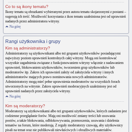
Co to są ikony tematu?
Ikony tematu są obrazkami wybieranymi przez autora tematu skojarzonymi z postami –
sugerują ich treść. Możliwość korzystania z ikon tematu uzależniona jest od uprawnień
nadanych przez administratora witryny.
Na górę
Rangi użytkownika i grupy
Kim są administratorzy?
Administratorzy są użytkownikami albo też grupami użytkowników posiadającymi
najwyższy poziom uprawnień kontrolnych całej witryny. Mogą oni kontrolować
wszystkie zagadnienia związane z funkcjonowaniem witryny włącznie z nadawaniem
uprawnień, blokowaniem użytkowników, tworzeniem grup użytkowników lub
moderatorów itp. Zakres ich uprawnień zależy od założyciela witryny i innych
administratorów mających prawo nominowania nowych administratorów.
Administratorzy mogą mieć pełne uprawnienia moderatorów na wszystkich forach
utworzonych na witrynie. Zakres uprawnień moderacyjnych uzależniony jest od
uprawnień nadanych przez założyciela witryny.
Na górę
Kim są moderatorzy?
Moderatorzy są użytkownikami albo też grupami użytkowników, których zadaniem jest
codzienne przeglądanie forów. Mają oni możliwość zmiany treści lub usuwania
postów, a także blokowania, odblokowywania, przenoszenia, usuwania i dzielenia
tematów na forum, które moderują. Z reguły moderatorzy czuwają, aby użytkownicy
pisali na temat oraz nie publikowali niewłaściwych i obraźliwych materiałów.