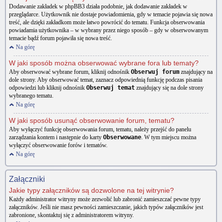
Dodawanie zakładek w phpBB3 działa podobnie, jak dodawanie zakładek w
przeglądarce. Użytkownik nie dostaje powiadomienia, gdy w temacie pojawia się nowa
treść, ale dzięki zakładkom może łatwo powrócić do tematu. Funkcja obserwowania
powiadamia użytkownika – w wybrany przez niego sposób – gdy w obserwowanym
temacie bądź forum pojawiła się nowa treść.
Na górę
W jaki sposób można obserwować wybrane fora lub tematy?
Aby obserwować wybrane forum, kliknij odnośnik
Obserwuj forum
znajdujący na
dole strony. Aby obserwować temat, zaznacz odpowiednią funkcję podczas pisania
odpowiedzi lub kliknij odnośnik
Obserwuj temat
znajdujący się na dole strony
wybranego tematu.
Na górę
W jaki sposób usunąć obserwowanie forum, tematu?
Aby wyłączyć funkcję obserwowania forum, tematu, należy przejść do panelu
zarządzania kontem i następnie do karty
Obserwowane
. W tym miejscu można
wyłączyć obserwowanie forów i tematów.
Na górę
Załączniki
Jakie typy załączników są dozwolone na tej witrynie?
Każdy administrator witryny może zezwolić lub zabronić zamieszczać pewne typy
załączników. Jeśli nie masz pewności zamieszczanie, jakich typów załączników jest
zabronione, skontaktuj się z administratorem witryny.