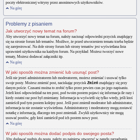
poczty elektronicznej witryny przez anonimowych użytkowników.
Na górę
Problemy z pisaniem
Jak utworzyć nowy temat na forum?
Aby utworzyć nowy temat na forum, należy nacisnąć odpowiedni przycisk znajdujący
się na stronie forum lub tematów. Możliwe, że przed utworzeniem tematu trzeba będzie
się zarejestrować. Na dole strony forum lub strony tematów jest wyświetlana lista
uprawnień użytkownika na każdym forum. Na przykład: Możesz tworzyć nowe
tematy, Możesz dodawać załączniki itp.
Na górę
W jaki sposób można zmienić lub usunąć post?
Jeśli nie jesteś administratorem lub moderatorem, możesz zmieniać i usuwać tylko
swoje posty. Możesz zmienić post, naciskając przycisk
Zmień
znajdujący się przy
danym poście. Czasami można to zrobić tylko przez pewien czas po jego napisaniu.
Jeżeli ktoś odpowiedział na ten post, pod twoim postem pojawi się informacja ile razy i
kiedy ostatni raz post był zmieniany. Informacja ta wyświetli się tylko wtedy, jeśli ktoś
zamieścił pod tym postem kolejny post. Jeśli post zmienił moderator lub administrator,
informacja ta nie zostanie wyświetlona. Administratorzy i moderatorzy mogą zostawić
notatkę z informacją, dlaczego ten post zmieniali. Zwykli użytkownicy nie mogą
usuwać postów, gdy ktoś zamieścił pod ich postem nowy post.
Na górę
W jaki sposób można dodać podpis do swojego posta?
Aby dodawać podpis do posta, należy go najpierw utworzyć w panelu zarządzania