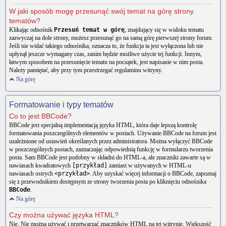
W jaki sposób mogę przesunąć swój temat na górę strony
tematów?
Klikając odnośnik
Przesuń temat w górę
, znajdujący się w widoku tematu
zazwyczaj na dole strony, możesz przesunąć go na samą górę pierwszej strony forum.
Jeśli nie widać takiego odnośnika, oznacza to, że funkcja ta jest wyłączona lub nie
upłynął jeszcze wymagany czas, zanim będzie możliwe użycie tej funkcji. Innym,
łatwym sposobem na przesunięcie tematu na początek, jest napisanie w nim posta.
Należy pamiętać, aby przy tym przestrzegać regulaminu witryny.
Na górę
Formatowanie i typy tematów
Co to jest BBCode?
BBCode jest specjalną implementacją języka HTML, która daje lepszą kontrolę
formatowania poszczególnych elementów w postach. Używanie BBCode na forum jest
uzależnione od ustawień określanych przez administratora. Można wyłączyć BBCode
w poszczególnych postach, zaznaczając odpowiednią funkcję w formularzu tworzenia
posta. Sam BBCode jest podobny w składni do HTML-a, ale znaczniki zawarte są w
nawiasach kwadratowych
[przykład]
zamiast w używanych w HTML-u
nawiasach ostrych
<przykład>
. Aby uzyskać więcej informacji o BBCode, zapoznaj
się z przewodnikiem dostępnym ze strony tworzenia posta po kliknięciu odnośnika
BBCode
.
Na górę
Czy można używać języka HTML?
Nie. Nie można używać i przetwarzać znaczników HTML na tej witrynie. Większość