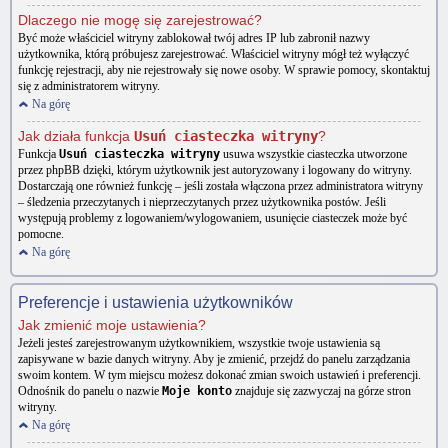
Dlaczego nie mogę się zarejestrować?
Być może właściciel witryny zablokował twój adres IP lub zabronił nazwy
użytkownika, którą próbujesz zarejestrować. Właściciel witryny mógł też wyłączyć
funkcję rejestracji, aby nie rejestrowały się nowe osoby. W sprawie pomocy, skontaktuj
się z administratorem witryny.
Na górę
Jak działa funkcja
Usuń ciasteczka witryny
?
Funkcja
Usuń ciasteczka witryny
usuwa wszystkie ciasteczka utworzone
przez phpBB dzięki, którym użytkownik jest autoryzowany i logowany do witryny.
Dostarczają one również funkcję – jeśli została włączona przez administratora witryny
– śledzenia przeczytanych i nieprzeczytanych przez użytkownika postów. Jeśli
występują problemy z logowaniem/wylogowaniem, usunięcie ciasteczek może być
pomocne.
Na górę
Preferencje i ustawienia użytkowników
Jak zmienić moje ustawienia?
Jeżeli jesteś zarejestrowanym użytkownikiem, wszystkie twoje ustawienia są
zapisywane w bazie danych witryny. Aby je zmienić, przejdź do panelu zarządzania
swoim kontem. W tym miejscu możesz dokonać zmian swoich ustawień i preferencji.
Odnośnik do panelu o nazwie
Moje konto
znajduje się zazwyczaj na górze stron
witryny.
Na górę