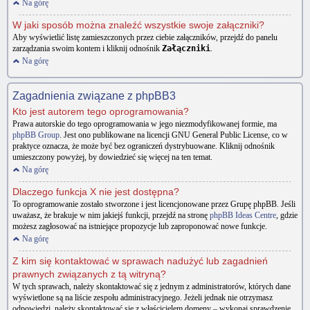
Na górę
W jaki sposób można znaleźć wszystkie swoje załączniki?
Aby wyświetlić listę zamieszczonych przez ciebie załączników, przejdź do panelu
zarządzania swoim kontem i kliknij odnośnik
Załączniki
.
Na górę
Zagadnienia związane z phpBB3
Kto jest autorem tego oprogramowania?
Prawa autorskie do tego oprogramowania w jego niezmodyfikowanej formie, ma
phpBB Group
. Jest ono publikowane na licencji GNU General Public License, co w
praktyce oznacza, że może być bez ograniczeń dystrybuowane. Kliknij odnośnik
umieszczony powyżej, by dowiedzieć się więcej na ten temat.
Na górę
Dlaczego funkcja X nie jest dostępna?
To oprogramowanie zostało stworzone i jest licencjonowane przez Grupę phpBB. Jeśli
uważasz, że brakuje w nim jakiejś funkcji, przejdź na stronę
phpBB Ideas Centre
, gdzie
możesz zagłosować na istniejące propozycje lub zaproponować nowe funkcje.
Na górę
Z kim się kontaktować w sprawach nadużyć lub zagadnień
prawnych związanych z tą witryną?
W tych sprawach, należy skontaktować się z jednym z administratorów, których dane
wyświetlone są na liście zespołu administracyjnego. Jeżeli jednak nie otrzymasz
odpowiedzi, należy skontaktować się z właścicielem domeny – wykonaj sprawdzenie