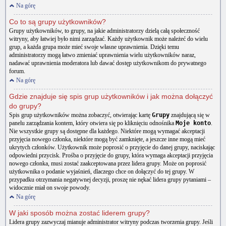
Na górę
Co to są grupy użytkowników?
Grupy użytkowników, to grupy, na jakie administratorzy dzielą całą społeczność
witryny, aby łatwiej było nimi zarządzać. Każdy użytkownik może należeć do wielu
grup, a każda grupa może mieć swoje własne uprawnienia. Dzięki temu
administratorzy mogą łatwo zmieniać uprawnienia wielu użytkowników naraz,
nadawać uprawnienia moderatora lub dawać dostęp użytkownikom do prywatnego
forum.
Na górę
Gdzie znajduje się spis grup użytkowników i jak można dołączyć
do grupy?
Spis grup użytkowników można zobaczyć, otwierając kartę
Grupy
znajdującą się w
panelu zarządzania kontem, który otwiera się po kliknięciu odnośnika
Moje konto
.
Nie wszystkie grupy są dostępne dla każdego. Niektóre mogą wymagać akceptacji
przyjęcia nowego członka, niektóre mogą być zamknięte, a jeszcze inne mogą mieć
ukrytych członków. Użytkownik może poprosić o przyjęcie do danej grupy, naciskając
odpowiedni przycisk. Prośba o przyjęcie do grupy, która wymaga akceptacji przyjęcia
nowego członka, musi zostać zaakceptowana przez lidera grupy. Może on poprosić
użytkownika o podanie wyjaśnień, dlaczego chce on dołączyć do tej grupy. W
przypadku otrzymania negatywnej decyzji, proszę nie nękać lidera grupy pytaniami –
widocznie miał on swoje powody.
Na górę
W jaki sposób można zostać liderem grupy?
Lidera grupy zazwyczaj mianuje administrator witryny podczas tworzenia grupy. Jeśli