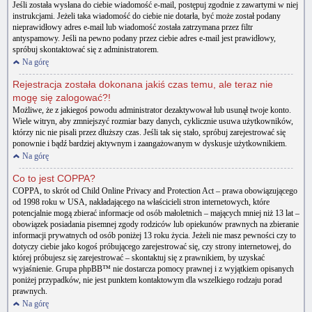
Jeśli została wysłana do ciebie wiadomość e-mail, postępuj zgodnie z zawartymi w niej
instrukcjami. Jeżeli taka wiadomość do ciebie nie dotarła, być może został podany
nieprawidłowy adres e-mail lub wiadomość została zatrzymana przez filtr
antyspamowy. Jeśli na pewno podany przez ciebie adres e-mail jest prawidłowy,
spróbuj skontaktować się z administratorem.
Na górę
Rejestracja została dokonana jakiś czas temu, ale teraz nie
mogę się zalogować?!
Możliwe, że z jakiegoś powodu administrator dezaktywował lub usunął twoje konto.
Wiele witryn, aby zmniejszyć rozmiar bazy danych, cyklicznie usuwa użytkowników,
którzy nic nie pisali przez dłuższy czas. Jeśli tak się stało, spróbuj zarejestrować się
ponownie i bądź bardziej aktywnym i zaangażowanym w dyskusje użytkownikiem.
Na górę
Co to jest COPPA?
COPPA, to skrót od Child Online Privacy and Protection Act – prawa obowiązującego
od 1998 roku w USA, nakładającego na właścicieli stron internetowych, które
potencjalnie mogą zbierać informacje od osób małoletnich – mających mniej niż 13 lat –
obowiązek posiadania pisemnej zgody rodziców lub opiekunów prawnych na zbieranie
informacji prywatnych od osób poniżej 13 roku życia. Jeżeli nie masz pewności czy to
dotyczy ciebie jako kogoś próbującego zarejestrować się, czy strony internetowej, do
której próbujesz się zarejestrować – skontaktuj się z prawnikiem, by uzyskać
wyjaśnienie. Grupa phpBB™ nie dostarcza pomocy prawnej i z wyjątkiem opisanych
poniżej przypadków, nie jest punktem kontaktowym dla wszelkiego rodzaju porad
prawnych.
Na górę