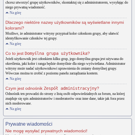
chcesz utworzyć grupę użytkowników, skontaktuj się z administratorem, wysyłając do
niego prywatną wiadomość.
Na górę
Dlaczego niektóre nazwy użytkowników są wyświetlane innymi
kolorami?
Możliwe, że administrator witryny przypisał kolor członkom grupy, aby ułatwić
identyfikowanie członków tej grupy.
Na górę
Co to jest
Domyślna grupa użytkownika
?
Jeżeli użytkownik jest członkiem kilku grup, jego domyślna grupa jest używana do
określenia, jaki kolor i ranga będzie domyślnie dla niego wyświetlana. Administrator
witryny może nadać użytkownikowi uprawnienia do zmiany domyślnej grupy.
Wówczas można to zrobić z poziomu panelu zarządzania kontem.
Na górę
Czym jest odnośnik
Zespół administracyjny
?
Odnośnik ten prowadzi do strony z listą osób odpowiedzialnych za forum, na której
znajduje się spis administratorów i moderatorów oraz inne dane, takie jak fora przez
nich moderowane.
Na górę
Prywatne wiadomości
Nie mogę wysyłać prywatnych wiadomości!