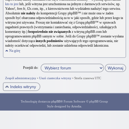
kto to jest
lub, jeśli witryna jest uruchomiona na jednym z darmowych serwisów, np.
Yahoo!, free.fr, f2s.com, itp., z kierownictwem lub wydziałem nadużyć tego serwisu.
Absolutnie
nie należy
do kompetencji Grupy phpBB™ i nie może ona w żaden
sposób być obarczana odpowiedzialnością za to w jaki sposób, gdzie lub przez kogo ta
witryna jest używana. Proszę nie kontaktować się z Grupą phpBB™ w sprawach
zagadnień prawnych (wstrzymania i zaniechania, odpowiedzialności, szkalujących
komentarzy itp.)
bezpośrednio nie związanych
z witryną phpBB.com lub
oprogramowaniem phpBB samym w sobie. Jeśli do Grupy phpBB™ zostanie wysłana
wiadomość dotycząca
innych podmiotów
używających tego oprogramowania, nie
należy oczekiwać odpowiedzi, lub zostanie udzielona odpowiedź lakoniczna.
Na górę
Przejdź do:
Zespół administracyjny
•
Usuń ciasteczka witryny
•
Strefa czasowa UTC
Indeks witryny
Technologię dostarcza
phpBB
® Forum Software © phpBB Group
Style designed by
Artodia
.