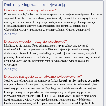
Problemy z logowaniem i rejestracją
Dlaczego nie mogę się zalogować?
Powodów może być kilka. Po pierwsze, sprawdź czy twoja nazwa użytkownika i hasło
są prawidłowe. Jeżeli są prawidłowe, skontaktuj się z właścicielem witryny i zapytaj
czy cię nie zablokowano. Istnieje też prawdopodobieństwo, że problem powoduje
błędna konfiguracja witryny, na której znajduje się forum. Skontaktuj się z
właścicielem witryny i powiadom go o tym problemie. Musi on go naprawić.
Na górę
Dlaczego w ogóle muszę się rejestrować?
Możliwe, że nie musisz. To od administratora witryny zależy czy, aby pisać
wiadomości, konieczna jest rejestracja. Niemniej rejestracja umożliwia dostęp do
dodatkowych funkcji niedostępnych dla gości, takich jak własny awatar, wysyłanie
prywatnych wiadomości i e-maili do innych użytkowników, możliwość przypisania do
grup użytkowników itp. Rejestracja zajmuje tylko chwilę, więc zaleca się jej
wykonanie.
Na górę
Dlaczego następuje automatyczne wylogowywanie?
Jeżeli w czasie logowania nie zaznaczysz funkcji
Loguj mnie automatycznie
,
witryna zachowa informację o tym, że twój pobyt na tej witrynie będzie trwał tylko
określony przez administratora czas. Zapobiega to niewłaściwemu użyciu twojego
konta przez kogoś innego. Aby pozostać zalogowanym/zalogowaną, podczas
logowania zaznacz funkcję
Loguj mnie automatycznie
. Jest to niezalecane,
jeżeli korzystasz z witryny z ogólnie dostępnego komputera, np. w bibliotece,
kawiarence internetowej, sali komputerowej w szkole lub na uczelni itp. Jeśli nie