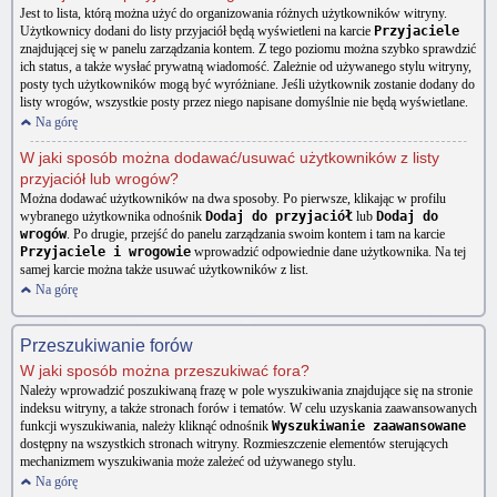
Jest to lista, którą można użyć do organizowania różnych użytkowników witryny.
Użytkownicy dodani do listy przyjaciół będą wyświetleni na karcie
Przyjaciele
znajdującej się w panelu zarządzania kontem. Z tego poziomu można szybko sprawdzić
ich status, a także wysłać prywatną wiadomość. Zależnie od używanego stylu witryny,
posty tych użytkowników mogą być wyróżniane. Jeśli użytkownik zostanie dodany do
listy wrogów, wszystkie posty przez niego napisane domyślnie nie będą wyświetlane.
Na górę
W jaki sposób można dodawać/usuwać użytkowników z listy
przyjaciół lub wrogów?
Można dodawać użytkowników na dwa sposoby. Po pierwsze, klikając w profilu
wybranego użytkownika odnośnik
Dodaj do przyjaciół
lub
Dodaj do
wrogów
. Po drugie, przejść do panelu zarządzania swoim kontem i tam na karcie
Przyjaciele i wrogowie
wprowadzić odpowiednie dane użytkownika. Na tej
samej karcie można także usuwać użytkowników z list.
Na górę
Przeszukiwanie forów
W jaki sposób można przeszukiwać fora?
Należy wprowadzić poszukiwaną frazę w pole wyszukiwania znajdujące się na stronie
indeksu witryny, a także stronach forów i tematów. W celu uzyskania zaawansowanych
funkcji wyszukiwania, należy kliknąć odnośnik
Wyszukiwanie zaawansowane
dostępny na wszystkich stronach witryny. Rozmieszczenie elementów sterujących
mechanizmem wyszukiwania może zależeć od używanego stylu.
Na górę