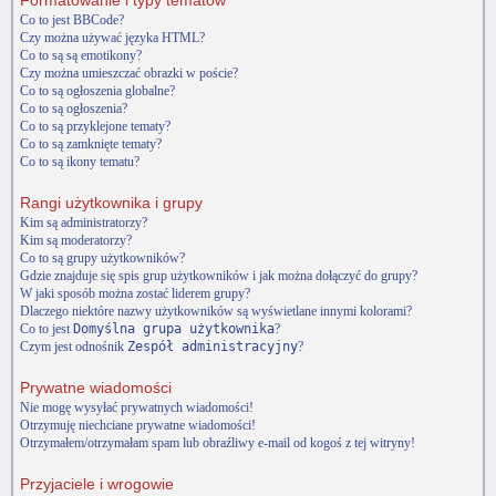
Formatowanie i typy tematów
Co to jest BBCode?
Czy można używać języka HTML?
Co to są są emotikony?
Czy można umieszczać obrazki w poście?
Co to są ogłoszenia globalne?
Co to są ogłoszenia?
Co to są przyklejone tematy?
Co to są zamknięte tematy?
Co to są ikony tematu?
Rangi użytkownika i grupy
Kim są administratorzy?
Kim są moderatorzy?
Co to są grupy użytkowników?
Gdzie znajduje się spis grup użytkowników i jak można dołączyć do grupy?
W jaki sposób można zostać liderem grupy?
Dlaczego niektóre nazwy użytkowników są wyświetlane innymi kolorami?
Co to jest
Domyślna grupa użytkownika
?
Czym jest odnośnik
Zespół administracyjny
?
Prywatne wiadomości
Nie mogę wysyłać prywatnych wiadomości!
Otrzymuję niechciane prywatne wiadomości!
Otrzymałem/otrzymałam spam lub obraźliwy e-mail od kogoś z tej witryny!
Przyjaciele i wrogowie