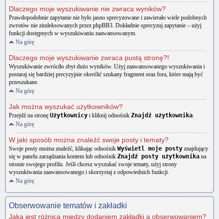
Dlaczego moje wyszukiwanie nie zwraca wyników?
Prawdopodobnie zapytanie nie było jasno sprecyzowane i zawierało wiele podobnych
zwrotów nie zindeksowanych przez phpBB3. Dokładnie sprecyzuj zapytanie – użyj
funkcji dostępnych w wyszukiwaniu zaawansowanym.
Na górę
Dlaczego moje wyszukiwanie zwraca pustą stronę?!
Wyszukiwanie zwróciło zbyt dużo wyników. Użyj zaawansowanego wyszukiwania i
postaraj się bardziej precyzyjnie określić szukany fragment oraz fora, które mają być
przeszukane.
Na górę
Jak można wyszukać użytkowników?
Przejdź na stronę
Użytkownicy
i kliknij odnośnik
Znajdź użytkownika
.
Na górę
W jaki sposób można znaleźć swoje posty i tematy?
Swoje posty można znaleźć, klikając odnośnik
Wyświetl moje posty
znajdujący
się w panelu zarządzania kontem lub odnośnik
Znajdź posty użytkownika
na
stronie swojego profilu. Jeśli chcesz wyszukać swoje tematy, użyj strony
wyszukiwania zaawansowanego i skorzystaj z odpowiednich funkcji.
Na górę
Obserwowanie tematów i zakładki
Jaka jest różnica między dodaniem zakładki a obserwowaniem?