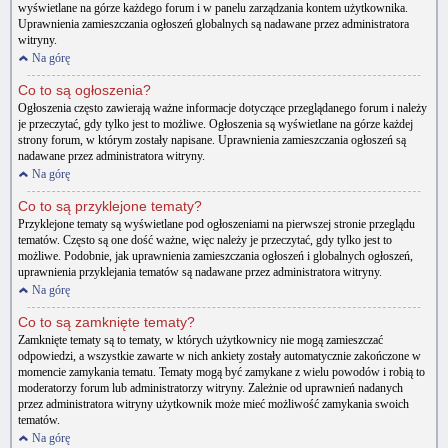
wyświetlane na górze każdego forum i w panelu zarządzania kontem użytkownika.
Uprawnienia zamieszczania ogłoszeń globalnych są nadawane przez administratora
witryny.
Na górę
Co to są ogłoszenia?
Ogłoszenia często zawierają ważne informacje dotyczące przeglądanego forum i należy
je przeczytać, gdy tylko jest to możliwe. Ogłoszenia są wyświetlane na górze każdej
strony forum, w którym zostały napisane. Uprawnienia zamieszczania ogłoszeń są
nadawane przez administratora witryny.
Na górę
Co to są przyklejone tematy?
Przyklejone tematy są wyświetlane pod ogłoszeniami na pierwszej stronie przeglądu
tematów. Często są one dość ważne, więc należy je przeczytać, gdy tylko jest to
możliwe. Podobnie, jak uprawnienia zamieszczania ogłoszeń i globalnych ogłoszeń,
uprawnienia przyklejania tematów są nadawane przez administratora witryny.
Na górę
Co to są zamknięte tematy?
Zamknięte tematy są to tematy, w których użytkownicy nie mogą zamieszczać
odpowiedzi, a wszystkie zawarte w nich ankiety zostały automatycznie zakończone w
momencie zamykania tematu. Tematy mogą być zamykane z wielu powodów i robią to
moderatorzy forum lub administratorzy witryny. Zależnie od uprawnień nadanych
przez administratora witryny użytkownik może mieć możliwość zamykania swoich
tematów.
Na górę