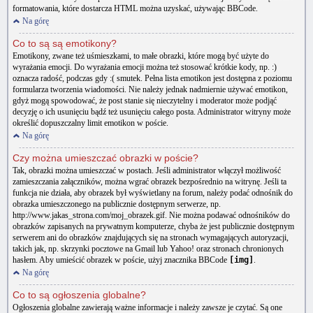
formatowania, które dostarcza HTML można uzyskać, używając BBCode.
Na górę
Co to są są emotikony?
Emotikony, zwane też uśmieszkami, to małe obrazki, które mogą być użyte do
wyrażania emocji. Do wyrażania emocji można też stosować krótkie kody, np. :)
oznacza radość, podczas gdy :( smutek. Pełna lista emotikon jest dostępna z poziomu
formularza tworzenia wiadomości. Nie należy jednak nadmiernie używać emotikon,
gdyż mogą spowodować, że post stanie się nieczytelny i moderator może podjąć
decyzję o ich usunięciu bądź też usunięciu całego posta. Administrator witryny może
określić dopuszczalny limit emotikon w poście.
Na górę
Czy można umieszczać obrazki w poście?
Tak, obrazki można umieszczać w postach. Jeśli administrator włączył możliwość
zamieszczania załączników, można wgrać obrazek bezpośrednio na witrynę. Jeśli ta
funkcja nie działa, aby obrazek był wyświetlany na forum, należy podać odnośnik do
obrazka umieszczonego na publicznie dostępnym serwerze, np.
http://www.jakas_strona.com/moj_obrazek.gif. Nie można podawać odnośników do
obrazków zapisanych na prywatnym komputerze, chyba że jest publicznie dostępnym
serwerem ani do obrazków znajdujących się na stronach wymagających autoryzacji,
takich jak, np. skrzynki pocztowe na Gmail lub Yahoo! oraz stronach chronionych
hasłem. Aby umieścić obrazek w poście, użyj znacznika BBCode
[img]
.
Na górę
Co to są ogłoszenia globalne?
Ogłoszenia globalne zawierają ważne informacje i należy zawsze je czytać. Są one