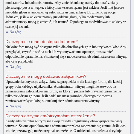
moderatorów lub administratorów. Aby zmienić ankietę, należy dokonać zmiany
pierwszego posta w wątku, z którym zawsze związana jest ankieta. Jeśli nikt jeszcze
nie oddał głosu w ankiecie, jej autor może usunąć ankietę lub zmienić jej opcje.
Jednakże, jeśli w ankiecie zostały już oddane głosy, tylko moderatorzy lub
administratorzy mogą ją zmienić, lub usunąć. Zapobiega to modyfikowaniu ankiety w
czasie jej trwania.
Na górę
Dlaczego nie mam dostępu do forum?
Niektóre fora mogą być dostępne tylko dla określonych grup lub użytkowników. Aby
przeglądać, czytać, pisać na nich lub wykonywać inne operacje, musisz mieć
odpowiednie uprawnienia. Skontaktuj się z moderatorem lub administratorem witryny,
aby ci je przydzielił.
Na górę
Dlaczego nie mogę dodawać załączników?
Uprawnienia dotyczące załączników są przydzielane dla każdego forum, dla każdej
grupy i dla każdego użytkownika. Administrator witryny mógł nie zezwolić na
zamieszczanie załączników na forum, na którym piszesz lub przyznał uprawnienia
tylko niektórym grupom. Jeśli nadal nie masz jasności, dlaczego nie możesz
zamieszczać załączników, skontaktuj się z administratorem witryny.
Na górę
Dlaczego otrzymałem/otrzymałam ostrzeżenie?
Każdy administrator witryny ma swoje zasady i regulaminy obowiązujące na danej
witrynie. Są one opublikowane i administrator zaleca zapoznanie się z nimi. Jeśli ktoś
ich nie przestrzegał, może otrzymać ostrzeżenie. O udzieleniu ostrzeżenia decyduje