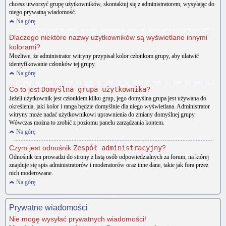
chcesz utworzyć grupę użytkowników, skontaktuj się z administratorem, wysyłając do
niego prywatną wiadomość.
Na górę
Dlaczego niektóre nazwy użytkowników są wyświetlane innymi
kolorami?
Możliwe, że administrator witryny przypisał kolor członkom grupy, aby ułatwić
identyfikowanie członków tej grupy.
Na górę
Co to jest
Domyślna grupa użytkownika
?
Jeżeli użytkownik jest członkiem kilku grup, jego domyślna grupa jest używana do
określenia, jaki kolor i ranga będzie domyślnie dla niego wyświetlana. Administrator
witryny może nadać użytkownikowi uprawnienia do zmiany domyślnej grupy.
Wówczas można to zrobić z poziomu panelu zarządzania kontem.
Na górę
Czym jest odnośnik
Zespół administracyjny
?
Odnośnik ten prowadzi do strony z listą osób odpowiedzialnych za forum, na której
znajduje się spis administratorów i moderatorów oraz inne dane, takie jak fora przez
nich moderowane.
Na górę
Prywatne wiadomości
Nie mogę wysyłać prywatnych wiadomości!