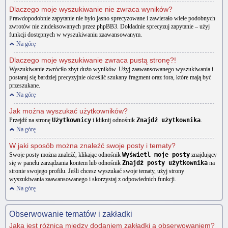
Dlaczego moje wyszukiwanie nie zwraca wyników?
Prawdopodobnie zapytanie nie było jasno sprecyzowane i zawierało wiele podobnych
zwrotów nie zindeksowanych przez phpBB3. Dokładnie sprecyzuj zapytanie – użyj
funkcji dostępnych w wyszukiwaniu zaawansowanym.
Na górę
Dlaczego moje wyszukiwanie zwraca pustą stronę?!
Wyszukiwanie zwróciło zbyt dużo wyników. Użyj zaawansowanego wyszukiwania i
postaraj się bardziej precyzyjnie określić szukany fragment oraz fora, które mają być
przeszukane.
Na górę
Jak można wyszukać użytkowników?
Przejdź na stronę
Użytkownicy
i kliknij odnośnik
Znajdź użytkownika
.
Na górę
W jaki sposób można znaleźć swoje posty i tematy?
Swoje posty można znaleźć, klikając odnośnik
Wyświetl moje posty
znajdujący
się w panelu zarządzania kontem lub odnośnik
Znajdź posty użytkownika
na
stronie swojego profilu. Jeśli chcesz wyszukać swoje tematy, użyj strony
wyszukiwania zaawansowanego i skorzystaj z odpowiednich funkcji.
Na górę
Obserwowanie tematów i zakładki
Jaka jest różnica między dodaniem zakładki a obserwowaniem?