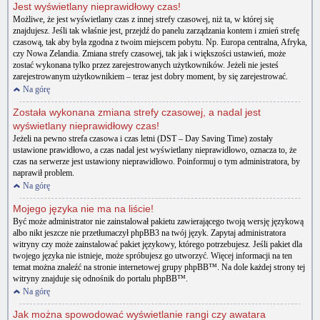
Jest wyświetlany nieprawidłowy czas!
Możliwe, że jest wyświetlany czas z innej strefy czasowej, niż ta, w której się
znajdujesz. Jeśli tak właśnie jest, przejdź do panelu zarządzania kontem i zmień strefę
czasową, tak aby była zgodna z twoim miejscem pobytu. Np. Europa centralna, Afryka,
czy Nowa Zelandia. Zmiana strefy czasowej, tak jak i większości ustawień, może
zostać wykonana tylko przez zarejestrowanych użytkowników. Jeżeli nie jesteś
zarejestrowanym użytkownikiem – teraz jest dobry moment, by się zarejestrować.
Na górę
Została wykonana zmiana strefy czasowej, a nadal jest
wyświetlany nieprawidłowy czas!
Jeżeli na pewno strefa czasowa i czas letni (DST – Day Saving Time) zostały
ustawione prawidłowo, a czas nadal jest wyświetlany nieprawidłowo, oznacza to, że
czas na serwerze jest ustawiony nieprawidłowo. Poinformuj o tym administratora, by
naprawił problem.
Na górę
Mojego języka nie ma na liście!
Być może administrator nie zainstalował pakietu zawierającego twoją wersję językową
albo nikt jeszcze nie przetłumaczył phpBB3 na twój język. Zapytaj administratora
witryny czy może zainstalować pakiet językowy, którego potrzebujesz. Jeśli pakiet dla
twojego języka nie istnieje, może spróbujesz go utworzyć. Więcej informacji na ten
temat można znaleźć na stronie internetowej grupy phpBB™. Na dole każdej strony tej
witryny znajduje się odnośnik do portalu phpBB™.
Na górę
Jak można spowodować wyświetlanie rangi czy awatara