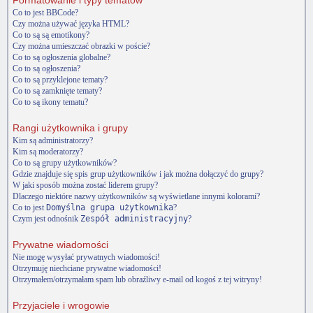
Formatowanie i typy tematów
Co to jest BBCode?
Czy można używać języka HTML?
Co to są są emotikony?
Czy można umieszczać obrazki w poście?
Co to są ogłoszenia globalne?
Co to są ogłoszenia?
Co to są przyklejone tematy?
Co to są zamknięte tematy?
Co to są ikony tematu?
Rangi użytkownika i grupy
Kim są administratorzy?
Kim są moderatorzy?
Co to są grupy użytkowników?
Gdzie znajduje się spis grup użytkowników i jak można dołączyć do grupy?
W jaki sposób można zostać liderem grupy?
Dlaczego niektóre nazwy użytkowników są wyświetlane innymi kolorami?
Co to jest
Domyślna grupa użytkownika
?
Czym jest odnośnik
Zespół administracyjny
?
Prywatne wiadomości
Nie mogę wysyłać prywatnych wiadomości!
Otrzymuję niechciane prywatne wiadomości!
Otrzymałem/otrzymałam spam lub obraźliwy e-mail od kogoś z tej witryny!
Przyjaciele i wrogowie