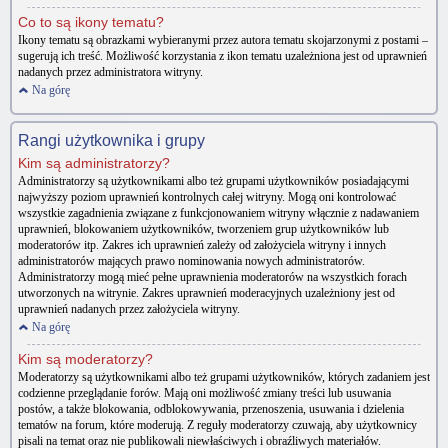
Co to są ikony tematu?
Ikony tematu są obrazkami wybieranymi przez autora tematu skojarzonymi z postami –
sugerują ich treść. Możliwość korzystania z ikon tematu uzależniona jest od uprawnień
nadanych przez administratora witryny.
Na górę
Rangi użytkownika i grupy
Kim są administratorzy?
Administratorzy są użytkownikami albo też grupami użytkowników posiadającymi
najwyższy poziom uprawnień kontrolnych całej witryny. Mogą oni kontrolować
wszystkie zagadnienia związane z funkcjonowaniem witryny włącznie z nadawaniem
uprawnień, blokowaniem użytkowników, tworzeniem grup użytkowników lub
moderatorów itp. Zakres ich uprawnień zależy od założyciela witryny i innych
administratorów mających prawo nominowania nowych administratorów.
Administratorzy mogą mieć pełne uprawnienia moderatorów na wszystkich forach
utworzonych na witrynie. Zakres uprawnień moderacyjnych uzależniony jest od
uprawnień nadanych przez założyciela witryny.
Na górę
Kim są moderatorzy?
Moderatorzy są użytkownikami albo też grupami użytkowników, których zadaniem jest
codzienne przeglądanie forów. Mają oni możliwość zmiany treści lub usuwania
postów, a także blokowania, odblokowywania, przenoszenia, usuwania i dzielenia
tematów na forum, które moderują. Z reguły moderatorzy czuwają, aby użytkownicy
pisali na temat oraz nie publikowali niewłaściwych i obraźliwych materiałów.