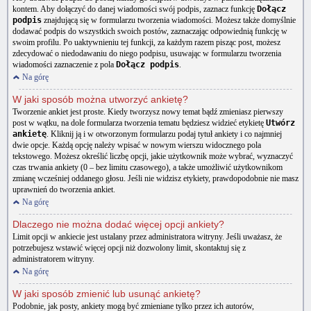
kontem. Aby dołączyć do danej wiadomości swój podpis, zaznacz funkcję
Dołącz
podpis
znajdującą się w formularzu tworzenia wiadomości. Możesz także domyślnie
dodawać podpis do wszystkich swoich postów, zaznaczając odpowiednią funkcję w
swoim profilu. Po uaktywnieniu tej funkcji, za każdym razem pisząc post, możesz
zdecydować o niedodawaniu do niego podpisu, usuwając w formularzu tworzenia
wiadomości zaznaczenie z pola
Dołącz podpis
.
Na górę
W jaki sposób można utworzyć ankietę?
Tworzenie ankiet jest proste. Kiedy tworzysz nowy temat bądź zmieniasz pierwszy
post w wątku, na dole formularza tworzenia tematu będziesz widzieć etykietę
Utwórz
ankietę
. Kliknij ją i w otworzonym formularzu podaj tytuł ankiety i co najmniej
dwie opcje. Każdą opcję należy wpisać w nowym wierszu widocznego pola
tekstowego. Możesz określić liczbę opcji, jakie użytkownik może wybrać, wyznaczyć
czas trwania ankiety (0 – bez limitu czasowego), a także umożliwić użytkownikom
zmianę wcześniej oddanego głosu. Jeśli nie widzisz etykiety, prawdopodobnie nie masz
uprawnień do tworzenia ankiet.
Na górę
Dlaczego nie można dodać więcej opcji ankiety?
Limit opcji w ankiecie jest ustalany przez administratora witryny. Jeśli uważasz, że
potrzebujesz wstawić więcej opcji niż dozwolony limit, skontaktuj się z
administratorem witryny.
Na górę
W jaki sposób zmienić lub usunąć ankietę?
Podobnie, jak posty, ankiety mogą być zmieniane tylko przez ich autorów,