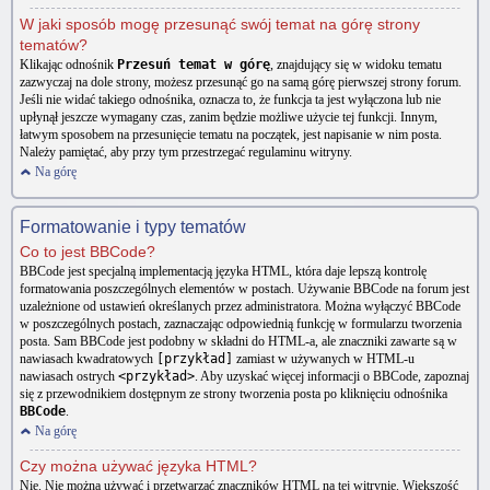
W jaki sposób mogę przesunąć swój temat na górę strony
tematów?
Klikając odnośnik
Przesuń temat w górę
, znajdujący się w widoku tematu
zazwyczaj na dole strony, możesz przesunąć go na samą górę pierwszej strony forum.
Jeśli nie widać takiego odnośnika, oznacza to, że funkcja ta jest wyłączona lub nie
upłynął jeszcze wymagany czas, zanim będzie możliwe użycie tej funkcji. Innym,
łatwym sposobem na przesunięcie tematu na początek, jest napisanie w nim posta.
Należy pamiętać, aby przy tym przestrzegać regulaminu witryny.
Na górę
Formatowanie i typy tematów
Co to jest BBCode?
BBCode jest specjalną implementacją języka HTML, która daje lepszą kontrolę
formatowania poszczególnych elementów w postach. Używanie BBCode na forum jest
uzależnione od ustawień określanych przez administratora. Można wyłączyć BBCode
w poszczególnych postach, zaznaczając odpowiednią funkcję w formularzu tworzenia
posta. Sam BBCode jest podobny w składni do HTML-a, ale znaczniki zawarte są w
nawiasach kwadratowych
[przykład]
zamiast w używanych w HTML-u
nawiasach ostrych
<przykład>
. Aby uzyskać więcej informacji o BBCode, zapoznaj
się z przewodnikiem dostępnym ze strony tworzenia posta po kliknięciu odnośnika
BBCode
.
Na górę
Czy można używać języka HTML?
Nie. Nie można używać i przetwarzać znaczników HTML na tej witrynie. Większość