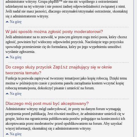
administrator witryny. Grupa phpBB™ nie ma nic wspólnego z ostrzeżeniami
udzielanymi na tej witrynie i nie ponosi żadnej odpowiedzialności związanej z nimi.
Jeśli nadal nie masz jasności, dlaczego otrzymałeś/otrzymałaś ostrzeżenie, skontaktuj
się z administratorem witryny.
Na górę
W jaki sposób można zgłosić posty moderatorowi?
Jeśli administrator na to zezwolił, w prawym górnym rogu treści posta, który chcesz
zgłosić, powinien być widoczny odpowiedni przycisk. Naciśnięcie tego przycisku
spowoduje przeniesienie cię do formularza, który po jego wypełnieniu umożliwi
wysłanie zgłoszenia.
Na górę
Do czego służy przycisk
Zapisz
znajdujący się w oknie
tworzenia tematu?
Funkcja ta pozwala zapisywać tworzony temat/post jako kopię roboczą. Dzięki temu
można w późniejszym czasie z poziomu panelu zarządzania kontem wczytać kopię
roboczą tematu/posta, dokończyć pisanie i umieścić na forum.
Na górę
Dlaczego mój post musi być akceptowany?
Administrator witryny mógł zadecydować, że posty na danym forum wymagają
przejrzenia przed publikacją. Jest również możliwe, że administrator umieścił cię w
grupie, która ma ograniczenia publikowania postów polegające na konieczności ich
akceptowania przez moderatorów przed opublikowaniem na forum. Aby uzyskać
więcej informacji, skontaktuj się z administratorem witryny.
Na górę