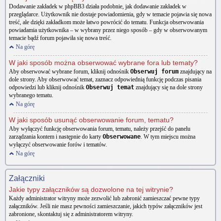
Dodawanie zakładek w phpBB3 działa podobnie, jak dodawanie zakładek w
przeglądarce. Użytkownik nie dostaje powiadomienia, gdy w temacie pojawia się nowa
treść, ale dzięki zakładkom może łatwo powrócić do tematu. Funkcja obserwowania
powiadamia użytkownika – w wybrany przez niego sposób – gdy w obserwowanym
temacie bądź forum pojawiła się nowa treść.
Na górę
W jaki sposób można obserwować wybrane fora lub tematy?
Aby obserwować wybrane forum, kliknij odnośnik
Obserwuj forum
znajdujący na
dole strony. Aby obserwować temat, zaznacz odpowiednią funkcję podczas pisania
odpowiedzi lub kliknij odnośnik
Obserwuj temat
znajdujący się na dole strony
wybranego tematu.
Na górę
W jaki sposób usunąć obserwowanie forum, tematu?
Aby wyłączyć funkcję obserwowania forum, tematu, należy przejść do panelu
zarządzania kontem i następnie do karty
Obserwowane
. W tym miejscu można
wyłączyć obserwowanie forów i tematów.
Na górę
Załączniki
Jakie typy załączników są dozwolone na tej witrynie?
Każdy administrator witryny może zezwolić lub zabronić zamieszczać pewne typy
załączników. Jeśli nie masz pewności zamieszczanie, jakich typów załączników jest
zabronione, skontaktuj się z administratorem witryny.