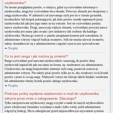
użytkownika?
Na stronie przeglądania postów, w miejscu, gdzie są wyświetlane informacje o
użytkowniku, mogą być wyświetlane dwa obrazki. Pierwszy obrazek jest skojarzony z
rangą użytkownika. W zależności od używanego stylu jest on w formie gwiazdek,
kwadracików lub kropek pokazujących, jak dużo postów zostało napisanych przez
użytkownika lub jaki jest jego status na tej witrynie. Jest on wyświetlany poniżej
nazwy użytkownika. Drugi, zazwyczaj większy obrazek, wyświetlany powyżej nazwy
użytkownika jest znany jako awatar i jest unikatowy lub osobisty dla każdego
użytkownika. Można go ustawić w panelu zarządzania kontem pod warunkiem, że
administrator witryny włączył funkcje awatarów. Jeśli nie można używać awatarów,
należy skontaktować się z administratorem i zapytać czym to jest spowodowane.
Na górę
Co to jest ranga i jak można ją zmienić?
Rangi wyświetlane pod nazwami użytkowników oznaczają, ile postów dany
użytkownik napisał lub jaki ma status na forum, np. moderatora czy administratora.
Użytkownicy nie mogą bezpośrednio zmieniać stylu rang, ponieważ ustawia je
administrator witryny. Nie należy pisać postów tylko po to, aby zwiększyć swój licznik
postów i przez to swoją rangę. Większość witryn nie toleruje takich działań i moderator
lub administrator obniży licznik postów takiego użytkownika.
Na górę
Podczas próby wysłania wiadomości e-mail do użytkownika
witryna prosi mnie o zalogowanie. Dlaczego?
Tylko zarejestrowani użytkownicy mogą wysyłać e-maile do innych użytkowników
przez wbudowany formularz wysyłania e-maili i tylko wtedy, jeżeli administrator
włączył tę funkcję. Ma to zabezpieczać przed nieprawidłowym używaniem systemu