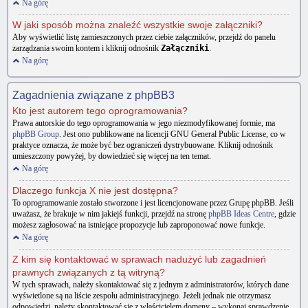
Na górę
W jaki sposób można znaleźć wszystkie swoje załączniki?
Aby wyświetlić listę zamieszczonych przez ciebie załączników, przejdź do panelu
zarządzania swoim kontem i kliknij odnośnik
Załączniki
.
Na górę
Zagadnienia związane z phpBB3
Kto jest autorem tego oprogramowania?
Prawa autorskie do tego oprogramowania w jego niezmodyfikowanej formie, ma
phpBB Group
. Jest ono publikowane na licencji GNU General Public License, co w
praktyce oznacza, że może być bez ograniczeń dystrybuowane. Kliknij odnośnik
umieszczony powyżej, by dowiedzieć się więcej na ten temat.
Na górę
Dlaczego funkcja X nie jest dostępna?
To oprogramowanie zostało stworzone i jest licencjonowane przez Grupę phpBB. Jeśli
uważasz, że brakuje w nim jakiejś funkcji, przejdź na stronę
phpBB Ideas Centre
, gdzie
możesz zagłosować na istniejące propozycje lub zaproponować nowe funkcje.
Na górę
Z kim się kontaktować w sprawach nadużyć lub zagadnień
prawnych związanych z tą witryną?
W tych sprawach, należy skontaktować się z jednym z administratorów, których dane
wyświetlone są na liście zespołu administracyjnego. Jeżeli jednak nie otrzymasz
odpowiedzi, należy skontaktować się z właścicielem domeny – wykonaj sprawdzenie