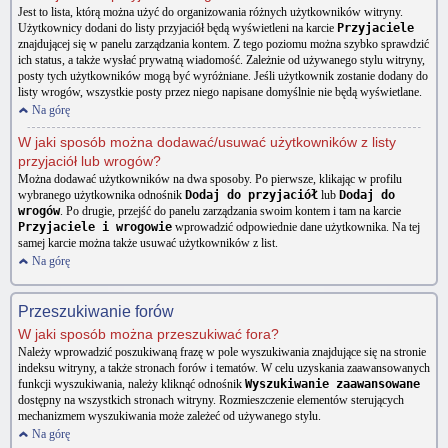
Jest to lista, którą można użyć do organizowania różnych użytkowników witryny.
Użytkownicy dodani do listy przyjaciół będą wyświetleni na karcie
Przyjaciele
znajdującej się w panelu zarządzania kontem. Z tego poziomu można szybko sprawdzić
ich status, a także wysłać prywatną wiadomość. Zależnie od używanego stylu witryny,
posty tych użytkowników mogą być wyróżniane. Jeśli użytkownik zostanie dodany do
listy wrogów, wszystkie posty przez niego napisane domyślnie nie będą wyświetlane.
Na górę
W jaki sposób można dodawać/usuwać użytkowników z listy
przyjaciół lub wrogów?
Można dodawać użytkowników na dwa sposoby. Po pierwsze, klikając w profilu
wybranego użytkownika odnośnik
Dodaj do przyjaciół
lub
Dodaj do
wrogów
. Po drugie, przejść do panelu zarządzania swoim kontem i tam na karcie
Przyjaciele i wrogowie
wprowadzić odpowiednie dane użytkownika. Na tej
samej karcie można także usuwać użytkowników z list.
Na górę
Przeszukiwanie forów
W jaki sposób można przeszukiwać fora?
Należy wprowadzić poszukiwaną frazę w pole wyszukiwania znajdujące się na stronie
indeksu witryny, a także stronach forów i tematów. W celu uzyskania zaawansowanych
funkcji wyszukiwania, należy kliknąć odnośnik
Wyszukiwanie zaawansowane
dostępny na wszystkich stronach witryny. Rozmieszczenie elementów sterujących
mechanizmem wyszukiwania może zależeć od używanego stylu.
Na górę