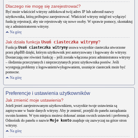
Dlaczego nie mogę się zarejestrować?
Być może właściciel witryny zablokował twój adres IP lub zabronił nazwy
użytkownika, którą próbujesz zarejestrować. Właściciel witryny mógł też wyłączyć
funkcję rejestracji, aby nie rejestrowały się nowe osoby. W sprawie pomocy, skontaktuj
się z administratorem witryny.
Na górę
Jak działa funkcja
Usuń ciasteczka witryny
?
Funkcja
Usuń ciasteczka witryny
usuwa wszystkie ciasteczka utworzone
przez phpBB dzięki, którym użytkownik jest autoryzowany i logowany do witryny.
Dostarczają one również funkcję – jeśli została włączona przez administratora witryny
– śledzenia przeczytanych i nieprzeczytanych przez użytkownika postów. Jeśli
występują problemy z logowaniem/wylogowaniem, usunięcie ciasteczek może być
pomocne.
Na górę
Preferencje i ustawienia użytkowników
Jak zmienić moje ustawienia?
Jeżeli jesteś zarejestrowanym użytkownikiem, wszystkie twoje ustawienia są
zapisywane w bazie danych witryny. Aby je zmienić, przejdź do panelu zarządzania
swoim kontem. W tym miejscu możesz dokonać zmian swoich ustawień i preferencji.
Odnośnik do panelu o nazwie
Moje konto
znajduje się zazwyczaj na górze stron
witryny.
Na górę