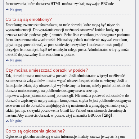
formatowania, które dostarcza HTML można uzyskać, używając BBCode.
Na górę
Co to są są emotikony?
Emotikony, zwane też uśmieszkami, to małe obrazki, które mogą być użyte do
wyrażania emocji. Do wyrażania emocji można też stosować krótkie kody, np. :)
oznacza radość, podczas gdy :( smutek. Pełna lista emotikon jest dostępna z poziomu
formularza tworzenia wiadomości. Nie należy jednak nadmiernie używać emotikon,
gdyż mogą spowodować, że post stanie się nieczytelny i moderator może podjąć
decyzję o ich usunięciu bądź też usunięciu całego posta. Administrator witryny może
określić dopuszczalny limit emotikon w poście.
Na górę
Czy można umieszczać obrazki w poście?
Tak, obrazki można umieszczać w postach. Jeśli administrator włączył możliwość
zamieszczania załączników, można wgrać obrazek bezpośrednio na witrynę. Jeśli ta
funkcja nie działa, aby obrazek był wyświetlany na forum, należy podać odnośnik do
obrazka umieszczonego na publicznie dostępnym serwerze, np.
http://www.jakas_strona.com/moj_obrazek.gif. Nie można podawać odnośników do
obrazków zapisanych na prywatnym komputerze, chyba że jest publicznie dostępnym
serwerem ani do obrazków znajdujących się na stronach wymagających autoryzacji,
takich jak, np. skrzynki pocztowe na Gmail lub Yahoo! oraz stronach chronionych
hasłem. Aby umieścić obrazek w poście, użyj znacznika BBCode
[img]
.
Na górę
Co to są ogłoszenia globalne?
Ogłoszenia globalne zawierają ważne informacje i należy zawsze je czytać. Są one