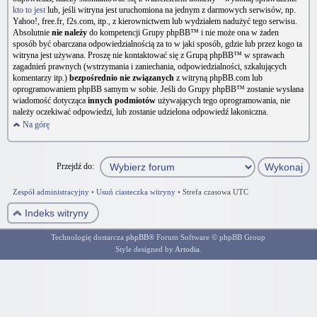
kto to jest
lub, jeśli witryna jest uruchomiona na jednym z darmowych serwisów, np.
Yahoo!, free.fr, f2s.com, itp., z kierownictwem lub wydziałem nadużyć tego serwisu.
Absolutnie
nie należy
do kompetencji Grupy phpBB™ i nie może ona w żaden
sposób być obarczana odpowiedzialnością za to w jaki sposób, gdzie lub przez kogo ta
witryna jest używana. Proszę nie kontaktować się z Grupą phpBB™ w sprawach
zagadnień prawnych (wstrzymania i zaniechania, odpowiedzialności, szkalujących
komentarzy itp.)
bezpośrednio nie związanych
z witryną phpBB.com lub
oprogramowaniem phpBB samym w sobie. Jeśli do Grupy phpBB™ zostanie wysłana
wiadomość dotycząca
innych podmiotów
używających tego oprogramowania, nie
należy oczekiwać odpowiedzi, lub zostanie udzielona odpowiedź lakoniczna.
Na górę
Przejdź do:
Zespół administracyjny
•
Usuń ciasteczka witryny
•
Strefa czasowa UTC
Indeks witryny
Technologię dostarcza
phpBB
® Forum Software © phpBB Group
Style designed by
Artodia
.