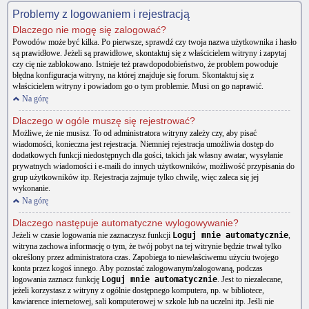
Problemy z logowaniem i rejestracją
Dlaczego nie mogę się zalogować?
Powodów może być kilka. Po pierwsze, sprawdź czy twoja nazwa użytkownika i hasło
są prawidłowe. Jeżeli są prawidłowe, skontaktuj się z właścicielem witryny i zapytaj
czy cię nie zablokowano. Istnieje też prawdopodobieństwo, że problem powoduje
błędna konfiguracja witryny, na której znajduje się forum. Skontaktuj się z
właścicielem witryny i powiadom go o tym problemie. Musi on go naprawić.
Na górę
Dlaczego w ogóle muszę się rejestrować?
Możliwe, że nie musisz. To od administratora witryny zależy czy, aby pisać
wiadomości, konieczna jest rejestracja. Niemniej rejestracja umożliwia dostęp do
dodatkowych funkcji niedostępnych dla gości, takich jak własny awatar, wysyłanie
prywatnych wiadomości i e-maili do innych użytkowników, możliwość przypisania do
grup użytkowników itp. Rejestracja zajmuje tylko chwilę, więc zaleca się jej
wykonanie.
Na górę
Dlaczego następuje automatyczne wylogowywanie?
Jeżeli w czasie logowania nie zaznaczysz funkcji
Loguj mnie automatycznie
,
witryna zachowa informację o tym, że twój pobyt na tej witrynie będzie trwał tylko
określony przez administratora czas. Zapobiega to niewłaściwemu użyciu twojego
konta przez kogoś innego. Aby pozostać zalogowanym/zalogowaną, podczas
logowania zaznacz funkcję
Loguj mnie automatycznie
. Jest to niezalecane,
jeżeli korzystasz z witryny z ogólnie dostępnego komputera, np. w bibliotece,
kawiarence internetowej, sali komputerowej w szkole lub na uczelni itp. Jeśli nie