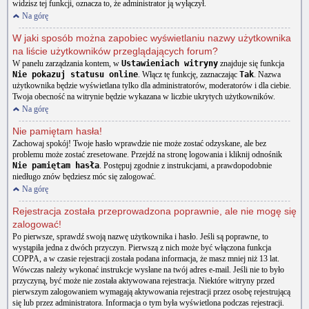
widzisz tej funkcji, oznacza to, że administrator ją wyłączył.
Na górę
W jaki sposób można zapobiec wyświetlaniu nazwy użytkownika
na liście użytkowników przeglądających forum?
W panelu zarządzania kontem, w
Ustawieniach witryny
znajduje się funkcja
Nie pokazuj statusu online
. Włącz tę funkcję, zaznaczając
Tak
. Nazwa
użytkownika będzie wyświetlana tylko dla administratorów, moderatorów i dla ciebie.
Twoja obecność na witrynie będzie wykazana w liczbie ukrytych użytkowników.
Na górę
Nie pamiętam hasła!
Zachowaj spokój! Twoje hasło wprawdzie nie może zostać odzyskane, ale bez
problemu może zostać zresetowane. Przejdź na stronę logowania i kliknij odnośnik
Nie pamiętam hasła
. Postępuj zgodnie z instrukcjami, a prawdopodobnie
niedługo znów będziesz móc się zalogować.
Na górę
Rejestracja została przeprowadzona poprawnie, ale nie mogę się
zalogować!
Po pierwsze, sprawdź swoją nazwę użytkownika i hasło. Jeśli są poprawne, to
wystąpiła jedna z dwóch przyczyn. Pierwszą z nich może być włączona funkcja
COPPA, a w czasie rejestracji została podana informacja, że masz mniej niż 13 lat.
Wówczas należy wykonać instrukcje wysłane na twój adres e-mail. Jeśli nie to było
przyczyną, być może nie została aktywowana rejestracja. Niektóre witryny przed
pierwszym zalogowaniem wymagają aktywowania rejestracji przez osobę rejestrującą
się lub przez administratora. Informacja o tym była wyświetlona podczas rejestracji.