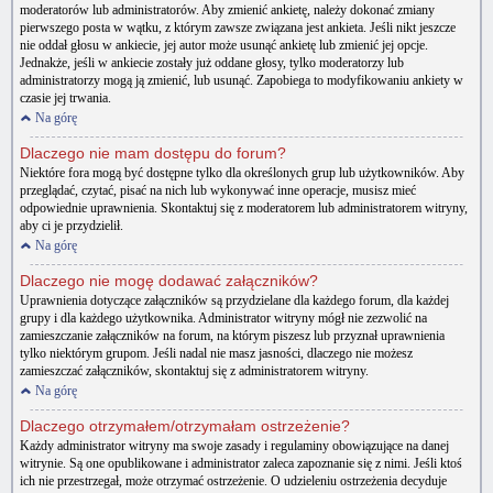
moderatorów lub administratorów. Aby zmienić ankietę, należy dokonać zmiany
pierwszego posta w wątku, z którym zawsze związana jest ankieta. Jeśli nikt jeszcze
nie oddał głosu w ankiecie, jej autor może usunąć ankietę lub zmienić jej opcje.
Jednakże, jeśli w ankiecie zostały już oddane głosy, tylko moderatorzy lub
administratorzy mogą ją zmienić, lub usunąć. Zapobiega to modyfikowaniu ankiety w
czasie jej trwania.
Na górę
Dlaczego nie mam dostępu do forum?
Niektóre fora mogą być dostępne tylko dla określonych grup lub użytkowników. Aby
przeglądać, czytać, pisać na nich lub wykonywać inne operacje, musisz mieć
odpowiednie uprawnienia. Skontaktuj się z moderatorem lub administratorem witryny,
aby ci je przydzielił.
Na górę
Dlaczego nie mogę dodawać załączników?
Uprawnienia dotyczące załączników są przydzielane dla każdego forum, dla każdej
grupy i dla każdego użytkownika. Administrator witryny mógł nie zezwolić na
zamieszczanie załączników na forum, na którym piszesz lub przyznał uprawnienia
tylko niektórym grupom. Jeśli nadal nie masz jasności, dlaczego nie możesz
zamieszczać załączników, skontaktuj się z administratorem witryny.
Na górę
Dlaczego otrzymałem/otrzymałam ostrzeżenie?
Każdy administrator witryny ma swoje zasady i regulaminy obowiązujące na danej
witrynie. Są one opublikowane i administrator zaleca zapoznanie się z nimi. Jeśli ktoś
ich nie przestrzegał, może otrzymać ostrzeżenie. O udzieleniu ostrzeżenia decyduje