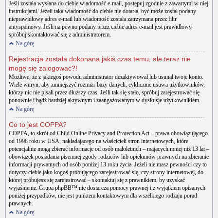
Jeśli została wysłana do ciebie wiadomość e-mail, postępuj zgodnie z zawartymi w niej
instrukcjami. Jeżeli taka wiadomość do ciebie nie dotarła, być może został podany
nieprawidłowy adres e-mail lub wiadomość została zatrzymana przez filtr
antyspamowy. Jeśli na pewno podany przez ciebie adres e-mail jest prawidłowy,
spróbuj skontaktować się z administratorem.
Na górę
Rejestracja została dokonana jakiś czas temu, ale teraz nie
mogę się zalogować?!
Możliwe, że z jakiegoś powodu administrator dezaktywował lub usunął twoje konto.
Wiele witryn, aby zmniejszyć rozmiar bazy danych, cyklicznie usuwa użytkowników,
którzy nic nie pisali przez dłuższy czas. Jeśli tak się stało, spróbuj zarejestrować się
ponownie i bądź bardziej aktywnym i zaangażowanym w dyskusje użytkownikiem.
Na górę
Co to jest COPPA?
COPPA, to skrót od Child Online Privacy and Protection Act – prawa obowiązującego
od 1998 roku w USA, nakładającego na właścicieli stron internetowych, które
potencjalnie mogą zbierać informacje od osób małoletnich – mających mniej niż 13 lat –
obowiązek posiadania pisemnej zgody rodziców lub opiekunów prawnych na zbieranie
informacji prywatnych od osób poniżej 13 roku życia. Jeżeli nie masz pewności czy to
dotyczy ciebie jako kogoś próbującego zarejestrować się, czy strony internetowej, do
której próbujesz się zarejestrować – skontaktuj się z prawnikiem, by uzyskać
wyjaśnienie. Grupa phpBB™ nie dostarcza pomocy prawnej i z wyjątkiem opisanych
poniżej przypadków, nie jest punktem kontaktowym dla wszelkiego rodzaju porad
prawnych.
Na górę