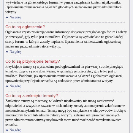
wyświetlane na górze każdego forum i w panelu zarządzania kontem użytkownika.
Uprawnienia zamieszczania ogłoszeń globalnych są nadawane przez administratora
witryny.
Na górę
Co to są ogłoszenia?
Ogłoszenia często zawierają ważne informacje dotyczące przeglądanego forum i należy
je przeczytać, gdy tylko jest to możliwe. Ogłoszenia są wyświetlane na górze każdej
strony forum, w którym zostały napisane. Uprawnienia zamieszczania ogłoszeń są
nadawane przez administratora witryny.
Na górę
Co to są przyklejone tematy?
Przyklejone tematy są wyświetlane pod ogłoszeniami na pierwszej stronie przeglądu
tematów. Często są one dość ważne, więc należy je przeczytać, gdy tylko jest to
możliwe. Podobnie, jak uprawnienia zamieszczania ogłoszeń i globalnych ogłoszeń,
uprawnienia przyklejania tematów są nadawane przez administratora witryny.
Na górę
Co to są zamknięte tematy?
Zamknięte tematy są to tematy, w których użytkownicy nie mogą zamieszczać
odpowiedzi, a wszystkie zawarte w nich ankiety zostały automatycznie zakończone w
momencie zamykania tematu. Tematy mogą być zamykane z wielu powodów i robią to
moderatorzy forum lub administratorzy witryny. Zależnie od uprawnień nadanych
przez administratora witryny użytkownik może mieć możliwość zamykania swoich
tematów.
Na górę