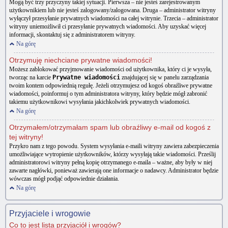
Mogą być trzy przyczyny takiej sytuacji. Pierwsza – nie jesteś zarejestrowanym
użytkownikiem lub nie jesteś zalogowany/zalogowana. Druga – administrator witryny
wyłączył przesyłanie prywatnych wiadomości na całej witrynie. Trzecia – administrator
witryny uniemożliwił ci przesyłanie prywatnych wiadomości. Aby uzyskać więcej
informacji, skontaktuj się z administratorem witryny.
Na górę
Otrzymuję niechciane prywatne wiadomości!
Możesz zablokować przyjmowanie wiadomości od użytkownika, który ci je wysyła,
tworząc na karcie
Prywatne wiadomości
znajdującej się w panelu zarządzania
twoim kontem odpowiednią regułę. Jeżeli otrzymujesz od kogoś obraźliwe prywatne
wiadomości, poinformuj o tym administratora witryny, który będzie mógł zabronić
takiemu użytkownikowi wysyłania jakichkolwiek prywatnych wiadomości.
Na górę
Otrzymałem/otrzymałam spam lub obraźliwy e-mail od kogoś z
tej witryny!
Przykro nam z tego powodu. System wysyłania e-maili witryny zawiera zabezpieczenia
umożliwiające wytropienie użytkowników, którzy wysyłają takie wiadomości. Prześlij
administratorowi witryny pełną kopię otrzymanego e-maila – ważne, aby były w niej
zawarte nagłówki, ponieważ zawierają one informacje o nadawcy. Administrator będzie
wówczas mógł podjąć odpowiednie działania.
Na górę
Przyjaciele i wrogowie
Co to jest lista przyjaciół i wrogów?