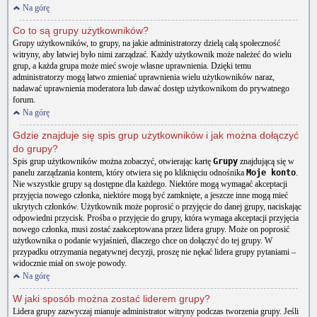
Na górę
Co to są grupy użytkowników?
Grupy użytkowników, to grupy, na jakie administratorzy dzielą całą społeczność
witryny, aby łatwiej było nimi zarządzać. Każdy użytkownik może należeć do wielu
grup, a każda grupa może mieć swoje własne uprawnienia. Dzięki temu
administratorzy mogą łatwo zmieniać uprawnienia wielu użytkowników naraz,
nadawać uprawnienia moderatora lub dawać dostęp użytkownikom do prywatnego
forum.
Na górę
Gdzie znajduje się spis grup użytkowników i jak można dołączyć
do grupy?
Spis grup użytkowników można zobaczyć, otwierając kartę
Grupy
znajdującą się w
panelu zarządzania kontem, który otwiera się po kliknięciu odnośnika
Moje konto
.
Nie wszystkie grupy są dostępne dla każdego. Niektóre mogą wymagać akceptacji
przyjęcia nowego członka, niektóre mogą być zamknięte, a jeszcze inne mogą mieć
ukrytych członków. Użytkownik może poprosić o przyjęcie do danej grupy, naciskając
odpowiedni przycisk. Prośba o przyjęcie do grupy, która wymaga akceptacji przyjęcia
nowego członka, musi zostać zaakceptowana przez lidera grupy. Może on poprosić
użytkownika o podanie wyjaśnień, dlaczego chce on dołączyć do tej grupy. W
przypadku otrzymania negatywnej decyzji, proszę nie nękać lidera grupy pytaniami –
widocznie miał on swoje powody.
Na górę
W jaki sposób można zostać liderem grupy?
Lidera grupy zazwyczaj mianuje administrator witryny podczas tworzenia grupy. Jeśli