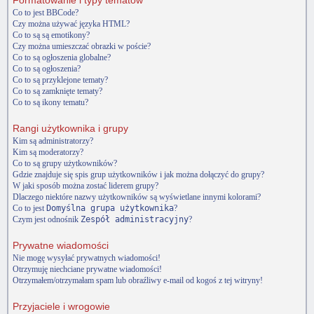
Formatowanie i typy tematów
Co to jest BBCode?
Czy można używać języka HTML?
Co to są są emotikony?
Czy można umieszczać obrazki w poście?
Co to są ogłoszenia globalne?
Co to są ogłoszenia?
Co to są przyklejone tematy?
Co to są zamknięte tematy?
Co to są ikony tematu?
Rangi użytkownika i grupy
Kim są administratorzy?
Kim są moderatorzy?
Co to są grupy użytkowników?
Gdzie znajduje się spis grup użytkowników i jak można dołączyć do grupy?
W jaki sposób można zostać liderem grupy?
Dlaczego niektóre nazwy użytkowników są wyświetlane innymi kolorami?
Co to jest
Domyślna grupa użytkownika
?
Czym jest odnośnik
Zespół administracyjny
?
Prywatne wiadomości
Nie mogę wysyłać prywatnych wiadomości!
Otrzymuję niechciane prywatne wiadomości!
Otrzymałem/otrzymałam spam lub obraźliwy e-mail od kogoś z tej witryny!
Przyjaciele i wrogowie