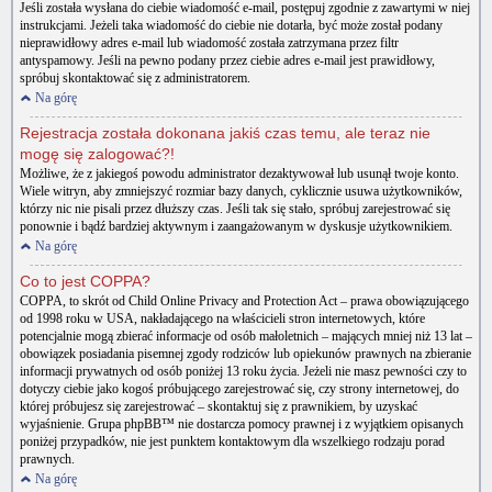
Jeśli została wysłana do ciebie wiadomość e-mail, postępuj zgodnie z zawartymi w niej
instrukcjami. Jeżeli taka wiadomość do ciebie nie dotarła, być może został podany
nieprawidłowy adres e-mail lub wiadomość została zatrzymana przez filtr
antyspamowy. Jeśli na pewno podany przez ciebie adres e-mail jest prawidłowy,
spróbuj skontaktować się z administratorem.
Na górę
Rejestracja została dokonana jakiś czas temu, ale teraz nie
mogę się zalogować?!
Możliwe, że z jakiegoś powodu administrator dezaktywował lub usunął twoje konto.
Wiele witryn, aby zmniejszyć rozmiar bazy danych, cyklicznie usuwa użytkowników,
którzy nic nie pisali przez dłuższy czas. Jeśli tak się stało, spróbuj zarejestrować się
ponownie i bądź bardziej aktywnym i zaangażowanym w dyskusje użytkownikiem.
Na górę
Co to jest COPPA?
COPPA, to skrót od Child Online Privacy and Protection Act – prawa obowiązującego
od 1998 roku w USA, nakładającego na właścicieli stron internetowych, które
potencjalnie mogą zbierać informacje od osób małoletnich – mających mniej niż 13 lat –
obowiązek posiadania pisemnej zgody rodziców lub opiekunów prawnych na zbieranie
informacji prywatnych od osób poniżej 13 roku życia. Jeżeli nie masz pewności czy to
dotyczy ciebie jako kogoś próbującego zarejestrować się, czy strony internetowej, do
której próbujesz się zarejestrować – skontaktuj się z prawnikiem, by uzyskać
wyjaśnienie. Grupa phpBB™ nie dostarcza pomocy prawnej i z wyjątkiem opisanych
poniżej przypadków, nie jest punktem kontaktowym dla wszelkiego rodzaju porad
prawnych.
Na górę