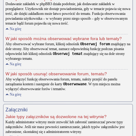
Dodawanie zakładek w phpBB3 działa podobnie, jak dodawanie zakładek w
przeglądarce. Użytkownik nie dostaje powiadomienia, gdy w temacie pojawia się nowa
treść, ale dzięki zakładkom może łatwo powrócić do tematu. Funkcja obserwowania
powiadamia użytkownika – w wybrany przez niego sposób – gdy w obserwowanym
temacie bądź forum pojawiła się nowa treść.
Na górę
W jaki sposób można obserwować wybrane fora lub tematy?
Aby obserwować wybrane forum, kliknij odnośnik
Obserwuj forum
znajdujący na
dole strony. Aby obserwować temat, zaznacz odpowiednią funkcję podczas pisania
odpowiedzi lub kliknij odnośnik
Obserwuj temat
znajdujący się na dole strony
wybranego tematu.
Na górę
W jaki sposób usunąć obserwowanie forum, tematu?
Aby wyłączyć funkcję obserwowania forum, tematu, należy przejść do panelu
zarządzania kontem i następnie do karty
Obserwowane
. W tym miejscu można
wyłączyć obserwowanie forów i tematów.
Na górę
Załączniki
Jakie typy załączników są dozwolone na tej witrynie?
Każdy administrator witryny może zezwolić lub zabronić zamieszczać pewne typy
załączników. Jeśli nie masz pewności zamieszczanie, jakich typów załączników jest
zabronione, skontaktuj się z administratorem witryny.