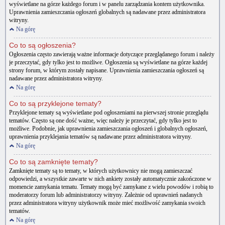
wyświetlane na górze każdego forum i w panelu zarządzania kontem użytkownika.
Uprawnienia zamieszczania ogłoszeń globalnych są nadawane przez administratora
witryny.
Na górę
Co to są ogłoszenia?
Ogłoszenia często zawierają ważne informacje dotyczące przeglądanego forum i należy
je przeczytać, gdy tylko jest to możliwe. Ogłoszenia są wyświetlane na górze każdej
strony forum, w którym zostały napisane. Uprawnienia zamieszczania ogłoszeń są
nadawane przez administratora witryny.
Na górę
Co to są przyklejone tematy?
Przyklejone tematy są wyświetlane pod ogłoszeniami na pierwszej stronie przeglądu
tematów. Często są one dość ważne, więc należy je przeczytać, gdy tylko jest to
możliwe. Podobnie, jak uprawnienia zamieszczania ogłoszeń i globalnych ogłoszeń,
uprawnienia przyklejania tematów są nadawane przez administratora witryny.
Na górę
Co to są zamknięte tematy?
Zamknięte tematy są to tematy, w których użytkownicy nie mogą zamieszczać
odpowiedzi, a wszystkie zawarte w nich ankiety zostały automatycznie zakończone w
momencie zamykania tematu. Tematy mogą być zamykane z wielu powodów i robią to
moderatorzy forum lub administratorzy witryny. Zależnie od uprawnień nadanych
przez administratora witryny użytkownik może mieć możliwość zamykania swoich
tematów.
Na górę