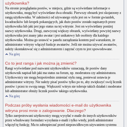
użytkownika?
Na stronie przeglądania postów, w miejscu, gdzie są wyświetlane informacje o
użytkowniku, mogą być wyświetlane dwa obrazki. Pierwszy obrazek jest skojarzony z
rangą użytkownika. W zależności od używanego stylu jest on w formie gwiazdek,
kwadracików lub kropek pokazujących, jak dużo postów zostało napisanych przez
użytkownika lub jaki jest jego status na tej witrynie. Jest on wyświetlany poniżej
nazwy użytkownika. Drugi, zazwyczaj większy obrazek, wyświetlany powyżej nazwy
użytkownika jest znany jako awatar i jest unikatowy lub osobisty dla każdego
użytkownika. Można go ustawić w panelu zarządzania kontem pod warunkiem, że
administrator witryny włączył funkcje awatarów. Jeśli nie można używać awatarów,
należy skontaktować się z administratorem i zapytać czym to jest spowodowane.
Na górę
Co to jest ranga i jak można ją zmienić?
Rangi wyświetlane pod nazwami użytkowników oznaczają, ile postów dany
użytkownik napisał lub jaki ma status na forum, np. moderatora czy administratora.
Użytkownicy nie mogą bezpośrednio zmieniać stylu rang, ponieważ ustawia je
administrator witryny. Nie należy pisać postów tylko po to, aby zwiększyć swój licznik
postów i przez to swoją rangę. Większość witryn nie toleruje takich działań i moderator
lub administrator obniży licznik postów takiego użytkownika.
Na górę
Podczas próby wysłania wiadomości e-mail do użytkownika
witryna prosi mnie o zalogowanie. Dlaczego?
Tylko zarejestrowani użytkownicy mogą wysyłać e-maile do innych użytkowników
przez wbudowany formularz wysyłania e-maili i tylko wtedy, jeżeli administrator
włączył tę funkcję. Ma to zabezpieczać przed nieprawidłowym używaniem systemu