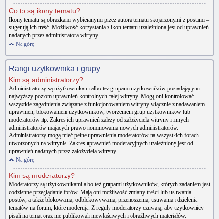
Co to są ikony tematu?
Ikony tematu są obrazkami wybieranymi przez autora tematu skojarzonymi z postami –
sugerują ich treść. Możliwość korzystania z ikon tematu uzależniona jest od uprawnień
nadanych przez administratora witryny.
Na górę
Rangi użytkownika i grupy
Kim są administratorzy?
Administratorzy są użytkownikami albo też grupami użytkowników posiadającymi
najwyższy poziom uprawnień kontrolnych całej witryny. Mogą oni kontrolować
wszystkie zagadnienia związane z funkcjonowaniem witryny włącznie z nadawaniem
uprawnień, blokowaniem użytkowników, tworzeniem grup użytkowników lub
moderatorów itp. Zakres ich uprawnień zależy od założyciela witryny i innych
administratorów mających prawo nominowania nowych administratorów.
Administratorzy mogą mieć pełne uprawnienia moderatorów na wszystkich forach
utworzonych na witrynie. Zakres uprawnień moderacyjnych uzależniony jest od
uprawnień nadanych przez założyciela witryny.
Na górę
Kim są moderatorzy?
Moderatorzy są użytkownikami albo też grupami użytkowników, których zadaniem jest
codzienne przeglądanie forów. Mają oni możliwość zmiany treści lub usuwania
postów, a także blokowania, odblokowywania, przenoszenia, usuwania i dzielenia
tematów na forum, które moderują. Z reguły moderatorzy czuwają, aby użytkownicy
pisali na temat oraz nie publikowali niewłaściwych i obraźliwych materiałów.