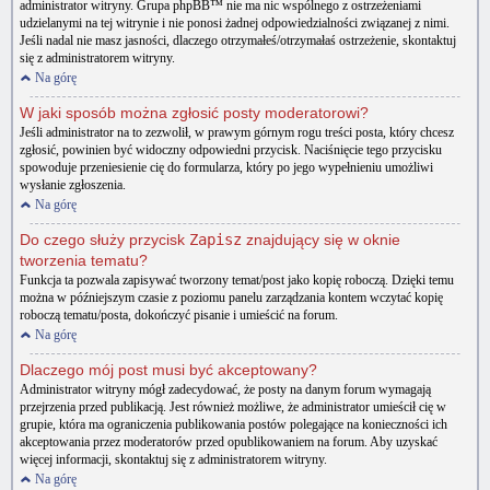
administrator witryny. Grupa phpBB™ nie ma nic wspólnego z ostrzeżeniami
udzielanymi na tej witrynie i nie ponosi żadnej odpowiedzialności związanej z nimi.
Jeśli nadal nie masz jasności, dlaczego otrzymałeś/otrzymałaś ostrzeżenie, skontaktuj
się z administratorem witryny.
Na górę
W jaki sposób można zgłosić posty moderatorowi?
Jeśli administrator na to zezwolił, w prawym górnym rogu treści posta, który chcesz
zgłosić, powinien być widoczny odpowiedni przycisk. Naciśnięcie tego przycisku
spowoduje przeniesienie cię do formularza, który po jego wypełnieniu umożliwi
wysłanie zgłoszenia.
Na górę
Do czego służy przycisk
Zapisz
znajdujący się w oknie
tworzenia tematu?
Funkcja ta pozwala zapisywać tworzony temat/post jako kopię roboczą. Dzięki temu
można w późniejszym czasie z poziomu panelu zarządzania kontem wczytać kopię
roboczą tematu/posta, dokończyć pisanie i umieścić na forum.
Na górę
Dlaczego mój post musi być akceptowany?
Administrator witryny mógł zadecydować, że posty na danym forum wymagają
przejrzenia przed publikacją. Jest również możliwe, że administrator umieścił cię w
grupie, która ma ograniczenia publikowania postów polegające na konieczności ich
akceptowania przez moderatorów przed opublikowaniem na forum. Aby uzyskać
więcej informacji, skontaktuj się z administratorem witryny.
Na górę