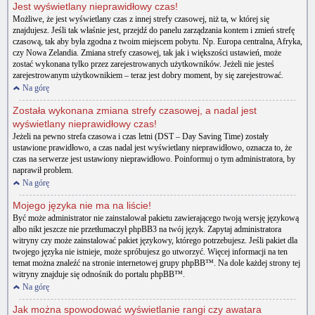
Jest wyświetlany nieprawidłowy czas!
Możliwe, że jest wyświetlany czas z innej strefy czasowej, niż ta, w której się
znajdujesz. Jeśli tak właśnie jest, przejdź do panelu zarządzania kontem i zmień strefę
czasową, tak aby była zgodna z twoim miejscem pobytu. Np. Europa centralna, Afryka,
czy Nowa Zelandia. Zmiana strefy czasowej, tak jak i większości ustawień, może
zostać wykonana tylko przez zarejestrowanych użytkowników. Jeżeli nie jesteś
zarejestrowanym użytkownikiem – teraz jest dobry moment, by się zarejestrować.
Na górę
Została wykonana zmiana strefy czasowej, a nadal jest
wyświetlany nieprawidłowy czas!
Jeżeli na pewno strefa czasowa i czas letni (DST – Day Saving Time) zostały
ustawione prawidłowo, a czas nadal jest wyświetlany nieprawidłowo, oznacza to, że
czas na serwerze jest ustawiony nieprawidłowo. Poinformuj o tym administratora, by
naprawił problem.
Na górę
Mojego języka nie ma na liście!
Być może administrator nie zainstalował pakietu zawierającego twoją wersję językową
albo nikt jeszcze nie przetłumaczył phpBB3 na twój język. Zapytaj administratora
witryny czy może zainstalować pakiet językowy, którego potrzebujesz. Jeśli pakiet dla
twojego języka nie istnieje, może spróbujesz go utworzyć. Więcej informacji na ten
temat można znaleźć na stronie internetowej grupy phpBB™. Na dole każdej strony tej
witryny znajduje się odnośnik do portalu phpBB™.
Na górę
Jak można spowodować wyświetlanie rangi czy awatara