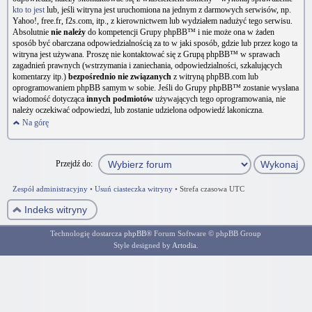
kto to jest
lub, jeśli witryna jest uruchomiona na jednym z darmowych serwisów, np.
Yahoo!, free.fr, f2s.com, itp., z kierownictwem lub wydziałem nadużyć tego serwisu.
Absolutnie
nie należy
do kompetencji Grupy phpBB™ i nie może ona w żaden
sposób być obarczana odpowiedzialnością za to w jaki sposób, gdzie lub przez kogo ta
witryna jest używana. Proszę nie kontaktować się z Grupą phpBB™ w sprawach
zagadnień prawnych (wstrzymania i zaniechania, odpowiedzialności, szkalujących
komentarzy itp.)
bezpośrednio nie związanych
z witryną phpBB.com lub
oprogramowaniem phpBB samym w sobie. Jeśli do Grupy phpBB™ zostanie wysłana
wiadomość dotycząca
innych podmiotów
używających tego oprogramowania, nie
należy oczekiwać odpowiedzi, lub zostanie udzielona odpowiedź lakoniczna.
Na górę
Przejdź do:
Zespół administracyjny
•
Usuń ciasteczka witryny
•
Strefa czasowa UTC
Indeks witryny
Technologię dostarcza
phpBB
® Forum Software © phpBB Group
Style designed by
Artodia
.