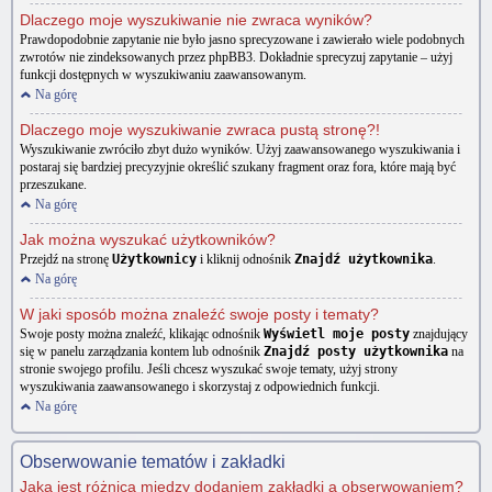
Dlaczego moje wyszukiwanie nie zwraca wyników?
Prawdopodobnie zapytanie nie było jasno sprecyzowane i zawierało wiele podobnych
zwrotów nie zindeksowanych przez phpBB3. Dokładnie sprecyzuj zapytanie – użyj
funkcji dostępnych w wyszukiwaniu zaawansowanym.
Na górę
Dlaczego moje wyszukiwanie zwraca pustą stronę?!
Wyszukiwanie zwróciło zbyt dużo wyników. Użyj zaawansowanego wyszukiwania i
postaraj się bardziej precyzyjnie określić szukany fragment oraz fora, które mają być
przeszukane.
Na górę
Jak można wyszukać użytkowników?
Przejdź na stronę
Użytkownicy
i kliknij odnośnik
Znajdź użytkownika
.
Na górę
W jaki sposób można znaleźć swoje posty i tematy?
Swoje posty można znaleźć, klikając odnośnik
Wyświetl moje posty
znajdujący
się w panelu zarządzania kontem lub odnośnik
Znajdź posty użytkownika
na
stronie swojego profilu. Jeśli chcesz wyszukać swoje tematy, użyj strony
wyszukiwania zaawansowanego i skorzystaj z odpowiednich funkcji.
Na górę
Obserwowanie tematów i zakładki
Jaka jest różnica między dodaniem zakładki a obserwowaniem?