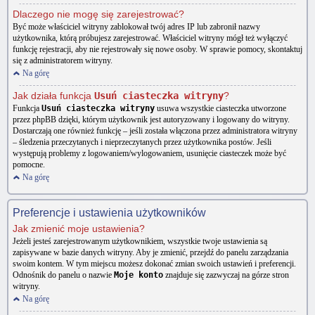
Dlaczego nie mogę się zarejestrować?
Być może właściciel witryny zablokował twój adres IP lub zabronił nazwy
użytkownika, którą próbujesz zarejestrować. Właściciel witryny mógł też wyłączyć
funkcję rejestracji, aby nie rejestrowały się nowe osoby. W sprawie pomocy, skontaktuj
się z administratorem witryny.
Na górę
Jak działa funkcja
Usuń ciasteczka witryny
?
Funkcja
Usuń ciasteczka witryny
usuwa wszystkie ciasteczka utworzone
przez phpBB dzięki, którym użytkownik jest autoryzowany i logowany do witryny.
Dostarczają one również funkcję – jeśli została włączona przez administratora witryny
– śledzenia przeczytanych i nieprzeczytanych przez użytkownika postów. Jeśli
występują problemy z logowaniem/wylogowaniem, usunięcie ciasteczek może być
pomocne.
Na górę
Preferencje i ustawienia użytkowników
Jak zmienić moje ustawienia?
Jeżeli jesteś zarejestrowanym użytkownikiem, wszystkie twoje ustawienia są
zapisywane w bazie danych witryny. Aby je zmienić, przejdź do panelu zarządzania
swoim kontem. W tym miejscu możesz dokonać zmian swoich ustawień i preferencji.
Odnośnik do panelu o nazwie
Moje konto
znajduje się zazwyczaj na górze stron
witryny.
Na górę