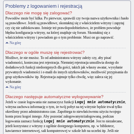
Problemy z logowaniem i rejestracją
Dlaczego nie mogę się zalogować?
Powodów może być kilka. Po pierwsze, sprawdź czy twoja nazwa użytkownika i hasło
są prawidłowe. Jeżeli są prawidłowe, skontaktuj się z właścicielem witryny i zapytaj
czy cię nie zablokowano. Istnieje też prawdopodobieństwo, że problem powoduje
błędna konfiguracja witryny, na której znajduje się forum. Skontaktuj się z
właścicielem witryny i powiadom go o tym problemie. Musi on go naprawić.
Na górę
Dlaczego w ogóle muszę się rejestrować?
Możliwe, że nie musisz. To od administratora witryny zależy czy, aby pisać
wiadomości, konieczna jest rejestracja. Niemniej rejestracja umożliwia dostęp do
dodatkowych funkcji niedostępnych dla gości, takich jak własny awatar, wysyłanie
prywatnych wiadomości i e-maili do innych użytkowników, możliwość przypisania do
grup użytkowników itp. Rejestracja zajmuje tylko chwilę, więc zaleca się jej
wykonanie.
Na górę
Dlaczego następuje automatyczne wylogowywanie?
Jeżeli w czasie logowania nie zaznaczysz funkcji
Loguj mnie automatycznie
,
witryna zachowa informację o tym, że twój pobyt na tej witrynie będzie trwał tylko
określony przez administratora czas. Zapobiega to niewłaściwemu użyciu twojego
konta przez kogoś innego. Aby pozostać zalogowanym/zalogowaną, podczas
logowania zaznacz funkcję
Loguj mnie automatycznie
. Jest to niezalecane,
jeżeli korzystasz z witryny z ogólnie dostępnego komputera, np. w bibliotece,
kawiarence internetowej, sali komputerowej w szkole lub na uczelni itp. Jeśli nie