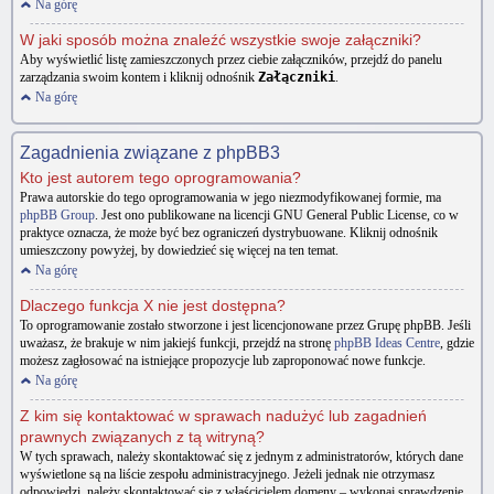
Na górę
W jaki sposób można znaleźć wszystkie swoje załączniki?
Aby wyświetlić listę zamieszczonych przez ciebie załączników, przejdź do panelu
zarządzania swoim kontem i kliknij odnośnik
Załączniki
.
Na górę
Zagadnienia związane z phpBB3
Kto jest autorem tego oprogramowania?
Prawa autorskie do tego oprogramowania w jego niezmodyfikowanej formie, ma
phpBB Group
. Jest ono publikowane na licencji GNU General Public License, co w
praktyce oznacza, że może być bez ograniczeń dystrybuowane. Kliknij odnośnik
umieszczony powyżej, by dowiedzieć się więcej na ten temat.
Na górę
Dlaczego funkcja X nie jest dostępna?
To oprogramowanie zostało stworzone i jest licencjonowane przez Grupę phpBB. Jeśli
uważasz, że brakuje w nim jakiejś funkcji, przejdź na stronę
phpBB Ideas Centre
, gdzie
możesz zagłosować na istniejące propozycje lub zaproponować nowe funkcje.
Na górę
Z kim się kontaktować w sprawach nadużyć lub zagadnień
prawnych związanych z tą witryną?
W tych sprawach, należy skontaktować się z jednym z administratorów, których dane
wyświetlone są na liście zespołu administracyjnego. Jeżeli jednak nie otrzymasz
odpowiedzi, należy skontaktować się z właścicielem domeny – wykonaj sprawdzenie