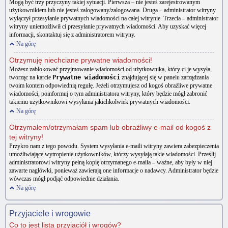
Mogą być trzy przyczyny takiej sytuacji. Pierwsza – nie jesteś zarejestrowanym
użytkownikiem lub nie jesteś zalogowany/zalogowana. Druga – administrator witryny
wyłączył przesyłanie prywatnych wiadomości na całej witrynie. Trzecia – administrator
witryny uniemożliwił ci przesyłanie prywatnych wiadomości. Aby uzyskać więcej
informacji, skontaktuj się z administratorem witryny.
Na górę
Otrzymuję niechciane prywatne wiadomości!
Możesz zablokować przyjmowanie wiadomości od użytkownika, który ci je wysyła,
tworząc na karcie
Prywatne wiadomości
znajdującej się w panelu zarządzania
twoim kontem odpowiednią regułę. Jeżeli otrzymujesz od kogoś obraźliwe prywatne
wiadomości, poinformuj o tym administratora witryny, który będzie mógł zabronić
takiemu użytkownikowi wysyłania jakichkolwiek prywatnych wiadomości.
Na górę
Otrzymałem/otrzymałam spam lub obraźliwy e-mail od kogoś z
tej witryny!
Przykro nam z tego powodu. System wysyłania e-maili witryny zawiera zabezpieczenia
umożliwiające wytropienie użytkowników, którzy wysyłają takie wiadomości. Prześlij
administratorowi witryny pełną kopię otrzymanego e-maila – ważne, aby były w niej
zawarte nagłówki, ponieważ zawierają one informacje o nadawcy. Administrator będzie
wówczas mógł podjąć odpowiednie działania.
Na górę
Przyjaciele i wrogowie
Co to jest lista przyjaciół i wrogów?