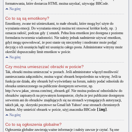
formatowania, które dostarcza HTML można uzyskać, używając BBCode.
Na górę
Co to są są emotikony?
Emotikony, zwane też uśmieszkami, to małe obrazki, które mogą być użyte do
wyrażania emocji. Do wyrażania emocji można też stosować krótkie kody, np. :)
oznacza radość, podczas gdy :( smutek. Pełna lista emotikon jest dostępna z poziomu
formularza tworzenia wiadomości. Nie należy jednak nadmiernie używać emotikon,
gdyż mogą spowodować, że post stanie się nieczytelny i moderator może podjąć
decyzję o ich usunięciu bądź też usunięciu całego posta. Administrator witryny może
określić dopuszczalny limit emotikon w poście.
Na górę
Czy można umieszczać obrazki w poście?
Tak, obrazki można umieszczać w postach. Jeśli administrator włączył możliwość
zamieszczania załączników, można wgrać obrazek bezpośrednio na witrynę. Jeśli ta
funkcja nie działa, aby obrazek był wyświetlany na forum, należy podać odnośnik do
obrazka umieszczonego na publicznie dostępnym serwerze, np.
http://www.jakas_strona.com/moj_obrazek.gif. Nie można podawać odnośników do
obrazków zapisanych na prywatnym komputerze, chyba że jest publicznie dostępnym
serwerem ani do obrazków znajdujących się na stronach wymagających autoryzacji,
takich jak, np. skrzynki pocztowe na Gmail lub Yahoo! oraz stronach chronionych
hasłem. Aby umieścić obrazek w poście, użyj znacznika BBCode
[img]
.
Na górę
Co to są ogłoszenia globalne?
Ogłoszenia globalne zawierają ważne informacje i należy zawsze je czytać. Są one