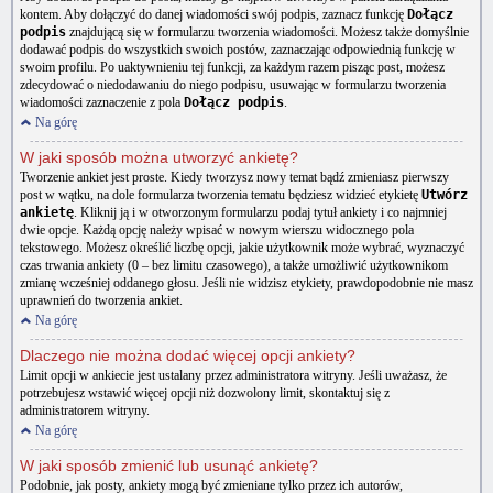
kontem. Aby dołączyć do danej wiadomości swój podpis, zaznacz funkcję
Dołącz
podpis
znajdującą się w formularzu tworzenia wiadomości. Możesz także domyślnie
dodawać podpis do wszystkich swoich postów, zaznaczając odpowiednią funkcję w
swoim profilu. Po uaktywnieniu tej funkcji, za każdym razem pisząc post, możesz
zdecydować o niedodawaniu do niego podpisu, usuwając w formularzu tworzenia
wiadomości zaznaczenie z pola
Dołącz podpis
.
Na górę
W jaki sposób można utworzyć ankietę?
Tworzenie ankiet jest proste. Kiedy tworzysz nowy temat bądź zmieniasz pierwszy
post w wątku, na dole formularza tworzenia tematu będziesz widzieć etykietę
Utwórz
ankietę
. Kliknij ją i w otworzonym formularzu podaj tytuł ankiety i co najmniej
dwie opcje. Każdą opcję należy wpisać w nowym wierszu widocznego pola
tekstowego. Możesz określić liczbę opcji, jakie użytkownik może wybrać, wyznaczyć
czas trwania ankiety (0 – bez limitu czasowego), a także umożliwić użytkownikom
zmianę wcześniej oddanego głosu. Jeśli nie widzisz etykiety, prawdopodobnie nie masz
uprawnień do tworzenia ankiet.
Na górę
Dlaczego nie można dodać więcej opcji ankiety?
Limit opcji w ankiecie jest ustalany przez administratora witryny. Jeśli uważasz, że
potrzebujesz wstawić więcej opcji niż dozwolony limit, skontaktuj się z
administratorem witryny.
Na górę
W jaki sposób zmienić lub usunąć ankietę?
Podobnie, jak posty, ankiety mogą być zmieniane tylko przez ich autorów,