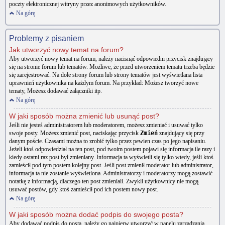
poczty elektronicznej witryny przez anonimowych użytkowników.
Na górę
Problemy z pisaniem
Jak utworzyć nowy temat na forum?
Aby utworzyć nowy temat na forum, należy nacisnąć odpowiedni przycisk znajdujący
się na stronie forum lub tematów. Możliwe, że przed utworzeniem tematu trzeba będzie
się zarejestrować. Na dole strony forum lub strony tematów jest wyświetlana lista
uprawnień użytkownika na każdym forum. Na przykład: Możesz tworzyć nowe
tematy, Możesz dodawać załączniki itp.
Na górę
W jaki sposób można zmienić lub usunąć post?
Jeśli nie jesteś administratorem lub moderatorem, możesz zmieniać i usuwać tylko
swoje posty. Możesz zmienić post, naciskając przycisk
Zmień
znajdujący się przy
danym poście. Czasami można to zrobić tylko przez pewien czas po jego napisaniu.
Jeżeli ktoś odpowiedział na ten post, pod twoim postem pojawi się informacja ile razy i
kiedy ostatni raz post był zmieniany. Informacja ta wyświetli się tylko wtedy, jeśli ktoś
zamieścił pod tym postem kolejny post. Jeśli post zmienił moderator lub administrator,
informacja ta nie zostanie wyświetlona. Administratorzy i moderatorzy mogą zostawić
notatkę z informacją, dlaczego ten post zmieniali. Zwykli użytkownicy nie mogą
usuwać postów, gdy ktoś zamieścił pod ich postem nowy post.
Na górę
W jaki sposób można dodać podpis do swojego posta?
Aby dodawać podpis do posta, należy go najpierw utworzyć w panelu zarządzania