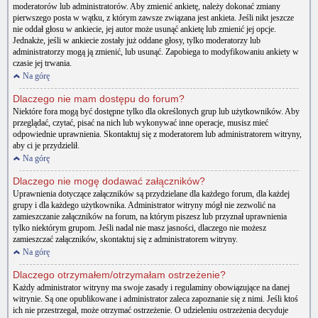
moderatorów lub administratorów. Aby zmienić ankietę, należy dokonać zmiany
pierwszego posta w wątku, z którym zawsze związana jest ankieta. Jeśli nikt jeszcze
nie oddał głosu w ankiecie, jej autor może usunąć ankietę lub zmienić jej opcje.
Jednakże, jeśli w ankiecie zostały już oddane głosy, tylko moderatorzy lub
administratorzy mogą ją zmienić, lub usunąć. Zapobiega to modyfikowaniu ankiety w
czasie jej trwania.
Na górę
Dlaczego nie mam dostępu do forum?
Niektóre fora mogą być dostępne tylko dla określonych grup lub użytkowników. Aby
przeglądać, czytać, pisać na nich lub wykonywać inne operacje, musisz mieć
odpowiednie uprawnienia. Skontaktuj się z moderatorem lub administratorem witryny,
aby ci je przydzielił.
Na górę
Dlaczego nie mogę dodawać załączników?
Uprawnienia dotyczące załączników są przydzielane dla każdego forum, dla każdej
grupy i dla każdego użytkownika. Administrator witryny mógł nie zezwolić na
zamieszczanie załączników na forum, na którym piszesz lub przyznał uprawnienia
tylko niektórym grupom. Jeśli nadal nie masz jasności, dlaczego nie możesz
zamieszczać załączników, skontaktuj się z administratorem witryny.
Na górę
Dlaczego otrzymałem/otrzymałam ostrzeżenie?
Każdy administrator witryny ma swoje zasady i regulaminy obowiązujące na danej
witrynie. Są one opublikowane i administrator zaleca zapoznanie się z nimi. Jeśli ktoś
ich nie przestrzegał, może otrzymać ostrzeżenie. O udzieleniu ostrzeżenia decyduje