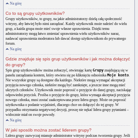
Na górę
Co to są grupy użytkowników?
Grupy użytkowników, to grupy, na jakie administratorzy dzielą całą społeczność
witryny, aby łatwiej było nimi zarządzać. Każdy użytkownik może należeć do wielu
grup, a każda grupa może mieć swoje własne uprawnienia. Dzięki temu
administratorzy mogą łatwo zmieniać uprawnienia wielu użytkowników naraz,
nadawać uprawnienia moderatora lub dawać dostęp użytkownikom do prywatnego
forum.
Na górę
Gdzie znajduje się spis grup użytkowników i jak można dołączyć
do grupy?
Spis grup użytkowników można zobaczyć, otwierając kartę
Grupy
znajdującą się w
panelu zarządzania kontem, który otwiera się po kliknięciu odnośnika
Moje konto
.
Nie wszystkie grupy są dostępne dla każdego. Niektóre mogą wymagać akceptacji
przyjęcia nowego członka, niektóre mogą być zamknięte, a jeszcze inne mogą mieć
ukrytych członków. Użytkownik może poprosić o przyjęcie do danej grupy, naciskając
odpowiedni przycisk. Prośba o przyjęcie do grupy, która wymaga akceptacji przyjęcia
nowego członka, musi zostać zaakceptowana przez lidera grupy. Może on poprosić
użytkownika o podanie wyjaśnień, dlaczego chce on dołączyć do tej grupy. W
przypadku otrzymania negatywnej decyzji, proszę nie nękać lidera grupy pytaniami –
widocznie miał on swoje powody.
Na górę
W jaki sposób można zostać liderem grupy?
Lidera grupy zazwyczaj mianuje administrator witryny podczas tworzenia grupy. Jeśli