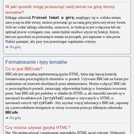
W jaki sposób mogę przesunąć swój temat na górę strony
tematów?
Klikając odnośnik
Przesuń temat w górę
, znajdujący się w widoku tematu
zazwyczaj na dole strony, możesz przesunąć go na samą górę pierwszej strony forum.
Jeśli nie widać takiego odnośnika, oznacza to, że funkcja ta jest wyłączona lub nie
upłynął jeszcze wymagany czas, zanim będzie możliwe użycie tej funkcji. Innym,
łatwym sposobem na przesunięcie tematu na początek, jest napisanie w nim posta.
Należy pamiętać, aby przy tym przestrzegać regulaminu witryny.
Na górę
Formatowanie i typy tematów
Co to jest BBCode?
BBCode jest specjalną implementacją języka HTML, która daje lepszą kontrolę
formatowania poszczególnych elementów w postach. Używanie BBCode na forum jest
uzależnione od ustawień określanych przez administratora. Można wyłączyć BBCode
w poszczególnych postach, zaznaczając odpowiednią funkcję w formularzu tworzenia
posta. Sam BBCode jest podobny w składni do HTML-a, ale znaczniki zawarte są w
nawiasach kwadratowych
[przykład]
zamiast w używanych w HTML-u
nawiasach ostrych
<przykład>
. Aby uzyskać więcej informacji o BBCode, zapoznaj
się z przewodnikiem dostępnym ze strony tworzenia posta po kliknięciu odnośnika
BBCode
.
Na górę
Czy można używać języka HTML?
Nie. Nie można używać i przetwarzać znaczników HTML na tej witrynie. Większość