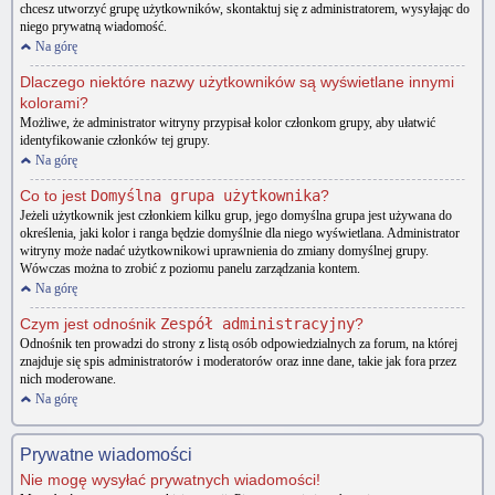
chcesz utworzyć grupę użytkowników, skontaktuj się z administratorem, wysyłając do
niego prywatną wiadomość.
Na górę
Dlaczego niektóre nazwy użytkowników są wyświetlane innymi
kolorami?
Możliwe, że administrator witryny przypisał kolor członkom grupy, aby ułatwić
identyfikowanie członków tej grupy.
Na górę
Co to jest
Domyślna grupa użytkownika
?
Jeżeli użytkownik jest członkiem kilku grup, jego domyślna grupa jest używana do
określenia, jaki kolor i ranga będzie domyślnie dla niego wyświetlana. Administrator
witryny może nadać użytkownikowi uprawnienia do zmiany domyślnej grupy.
Wówczas można to zrobić z poziomu panelu zarządzania kontem.
Na górę
Czym jest odnośnik
Zespół administracyjny
?
Odnośnik ten prowadzi do strony z listą osób odpowiedzialnych za forum, na której
znajduje się spis administratorów i moderatorów oraz inne dane, takie jak fora przez
nich moderowane.
Na górę
Prywatne wiadomości
Nie mogę wysyłać prywatnych wiadomości!