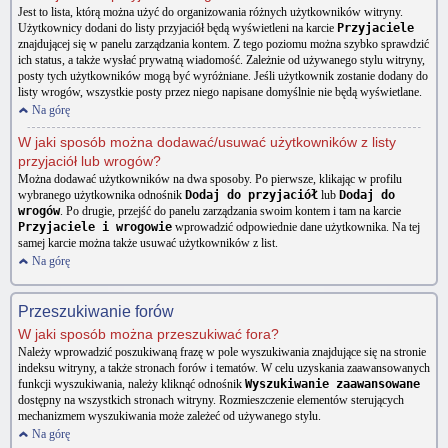
Jest to lista, którą można użyć do organizowania różnych użytkowników witryny.
Użytkownicy dodani do listy przyjaciół będą wyświetleni na karcie
Przyjaciele
znajdującej się w panelu zarządzania kontem. Z tego poziomu można szybko sprawdzić
ich status, a także wysłać prywatną wiadomość. Zależnie od używanego stylu witryny,
posty tych użytkowników mogą być wyróżniane. Jeśli użytkownik zostanie dodany do
listy wrogów, wszystkie posty przez niego napisane domyślnie nie będą wyświetlane.
Na górę
W jaki sposób można dodawać/usuwać użytkowników z listy
przyjaciół lub wrogów?
Można dodawać użytkowników na dwa sposoby. Po pierwsze, klikając w profilu
wybranego użytkownika odnośnik
Dodaj do przyjaciół
lub
Dodaj do
wrogów
. Po drugie, przejść do panelu zarządzania swoim kontem i tam na karcie
Przyjaciele i wrogowie
wprowadzić odpowiednie dane użytkownika. Na tej
samej karcie można także usuwać użytkowników z list.
Na górę
Przeszukiwanie forów
W jaki sposób można przeszukiwać fora?
Należy wprowadzić poszukiwaną frazę w pole wyszukiwania znajdujące się na stronie
indeksu witryny, a także stronach forów i tematów. W celu uzyskania zaawansowanych
funkcji wyszukiwania, należy kliknąć odnośnik
Wyszukiwanie zaawansowane
dostępny na wszystkich stronach witryny. Rozmieszczenie elementów sterujących
mechanizmem wyszukiwania może zależeć od używanego stylu.
Na górę