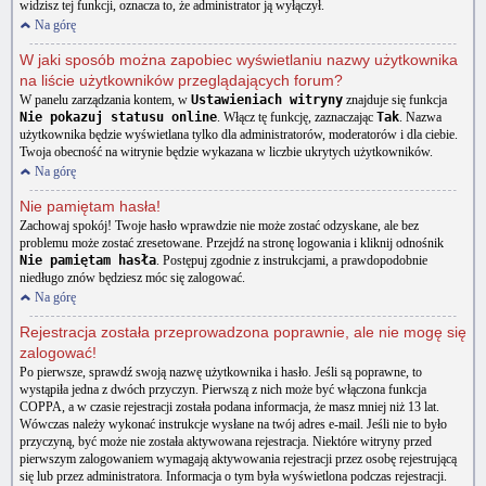
widzisz tej funkcji, oznacza to, że administrator ją wyłączył.
Na górę
W jaki sposób można zapobiec wyświetlaniu nazwy użytkownika
na liście użytkowników przeglądających forum?
W panelu zarządzania kontem, w
Ustawieniach witryny
znajduje się funkcja
Nie pokazuj statusu online
. Włącz tę funkcję, zaznaczając
Tak
. Nazwa
użytkownika będzie wyświetlana tylko dla administratorów, moderatorów i dla ciebie.
Twoja obecność na witrynie będzie wykazana w liczbie ukrytych użytkowników.
Na górę
Nie pamiętam hasła!
Zachowaj spokój! Twoje hasło wprawdzie nie może zostać odzyskane, ale bez
problemu może zostać zresetowane. Przejdź na stronę logowania i kliknij odnośnik
Nie pamiętam hasła
. Postępuj zgodnie z instrukcjami, a prawdopodobnie
niedługo znów będziesz móc się zalogować.
Na górę
Rejestracja została przeprowadzona poprawnie, ale nie mogę się
zalogować!
Po pierwsze, sprawdź swoją nazwę użytkownika i hasło. Jeśli są poprawne, to
wystąpiła jedna z dwóch przyczyn. Pierwszą z nich może być włączona funkcja
COPPA, a w czasie rejestracji została podana informacja, że masz mniej niż 13 lat.
Wówczas należy wykonać instrukcje wysłane na twój adres e-mail. Jeśli nie to było
przyczyną, być może nie została aktywowana rejestracja. Niektóre witryny przed
pierwszym zalogowaniem wymagają aktywowania rejestracji przez osobę rejestrującą
się lub przez administratora. Informacja o tym była wyświetlona podczas rejestracji.