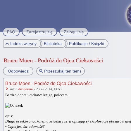
FAQ
Zarejestruj się
Zaloguj się
Indeks witryny
Biblioteka
Publikacje / Książki
Bruce Moen - Podróż do Ojca Ciekawości
Odpowiedz
Bruce Moen - Podróż do Ojca Ciekawości
autor:
divinorum
» 23 sie 2014, 14:53
Bardzo dobra i ciekawa kniga, polecam !
opis:
Długo oczekiwana, kolejna książka z serii opisującej eksploracje obszarów n
▪ Czym jest świadomość?