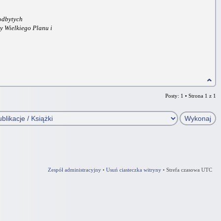
 odbytych
cy Wielkiego Planu i
Posty: 1 • Strona
1
z
1
Zespół administracyjny
•
Usuń ciasteczka witryny
•
Strefa czasowa UTC