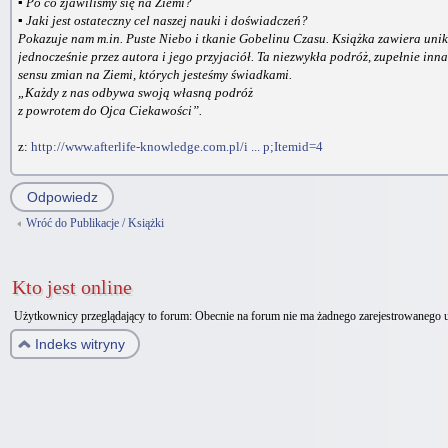
▪ Po co zjawiliśmy się na Ziemi?
▪ Jaki jest ostateczny cel naszej nauki i doświadczeń?
Pokazuje nam m.in. Puste Niebo i tkanie Gobelinu Czasu. Książka zawiera unik
jednocześnie przez autora i jego przyjaciół. Ta niezwykła podróż, zupełnie inn
sensu zmian na Ziemi, których jesteśmy świadkami.
„Każdy z nas odbywa swoją własną podróż
z powrotem do Ojca Ciekawości”.
z:
http://www.afterlife-knowledge.com.pl/i ... p;Itemid=4
Odpowiedz
Wróć do Publikacje / Książki
Kto jest online
Użytkownicy przeglądający to forum: Obecnie na forum nie ma żadnego zarejestrowanego u
Indeks witryny