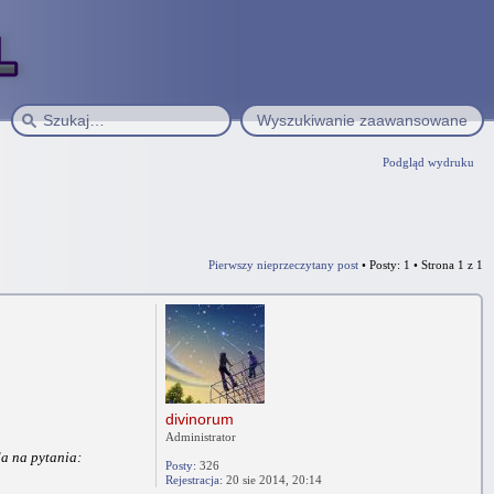
Wyszukiwanie zaawansowane
Podgląd wydruku
Pierwszy nieprzeczytany post
• Posty: 1 • Strona
1
z
1
divinorum
Administrator
da na pytania:
Posty:
326
Rejestracja:
20 sie 2014, 20:14