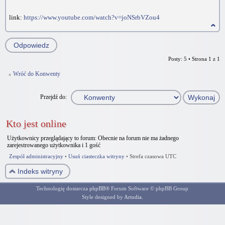
link:
https://www.youtube.com/watch?v=joNSrbVZou4
Odpowiedz
Posty: 5 • Strona
1
z
1
Wróć do Konwenty
Przejdź do:
Kto jest online
Użytkownicy przeglądający to forum: Obecnie na forum nie ma żadnego
zarejestrowanego użytkownika i 1 gość
Zespół administracyjny
•
Usuń ciasteczka witryny
•
Strefa czasowa UTC
Indeks witryny
Technologię dostarcza
phpBB
® Forum Software © phpBB Group
Style designed by
Artodia
.