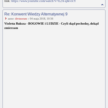
link:
https://www.youtube.com/watch?v=E2X-qIkvJcY
Re: Konwent Wiedzy Alternatywnej 9
autor:
divinorum
» 04 maja 2018, 10:56
Violetta Ruksza - BOGOWIE i LUDZIE - Czyli skąd pochodzę, dokąd
zmierzam