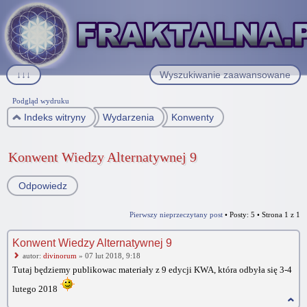
↓↓↓
Wyszukiwanie zaawansowane
Podgląd wydruku
Indeks witryny
Wydarzenia
Konwenty
Konwent Wiedzy Alternatywnej 9
Odpowiedz
Pierwszy nieprzeczytany post
• Posty: 5 • Strona
1
z
1
Konwent Wiedzy Alternatywnej 9
autor:
divinorum
» 07 lut 2018, 9:18
Tutaj będziemy publikowac materiały z 9 edycji KWA, która odbyła się 3-4
lutego 2018