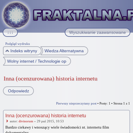
↓↓↓
Wyszukiwanie zaawansowane
Podgląd wydruku
Indeks witryny
Wiedza Alternatywna
Wolny internet / Technologie open source
Inna (ocenzurowana) historia internetu
Odpowiedz
Pierwszy nieprzeczytany post
• Posty: 1 • Strona
1
z
1
Inna (ocenzurowana) historia internetu
autor:
divinorum
» 29 paź 2015, 10:53
Bardzo ciekawy i wnoszący wiele świadomości nt. internetu film
dokumentalny.