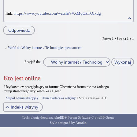
link:
https://www.youtube.com/watch?v=XMqOZTOJxdg
Odpowiedz
Posty: 1 • Strona
1
z
1
Wróć do Wolny internet / Technologie open source
Przejdź do:
Kto jest online
Użytkownicy przeglądający to forum: Obecnie na forum nie ma żadnego
zarejestrowanego użytkownika i 1 gość
Zespół administracyjny
•
Usuń ciasteczka witryny
•
Strefa czasowa UTC
Indeks witryny
Technologię dostarcza
phpBB
® Forum Software © phpBB Group
Style designed by
Artodia
.