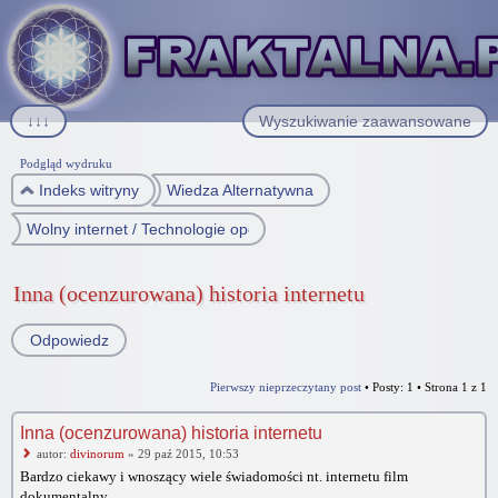
↓↓↓
Wyszukiwanie zaawansowane
Podgląd wydruku
Indeks witryny
Wiedza Alternatywna
Wolny internet / Technologie open source
Inna (ocenzurowana) historia internetu
Odpowiedz
Pierwszy nieprzeczytany post
• Posty: 1 • Strona
1
z
1
Inna (ocenzurowana) historia internetu
autor:
divinorum
» 29 paź 2015, 10:53
Bardzo ciekawy i wnoszący wiele świadomości nt. internetu film
dokumentalny.