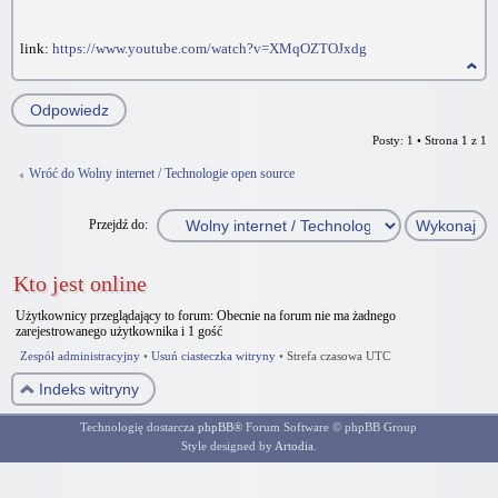
link:
https://www.youtube.com/watch?v=XMqOZTOJxdg
Odpowiedz
Posty: 1 • Strona
1
z
1
Wróć do Wolny internet / Technologie open source
Przejdź do:
Kto jest online
Użytkownicy przeglądający to forum: Obecnie na forum nie ma żadnego
zarejestrowanego użytkownika i 1 gość
Zespół administracyjny
•
Usuń ciasteczka witryny
•
Strefa czasowa UTC
Indeks witryny
Technologię dostarcza
phpBB
® Forum Software © phpBB Group
Style designed by
Artodia
.