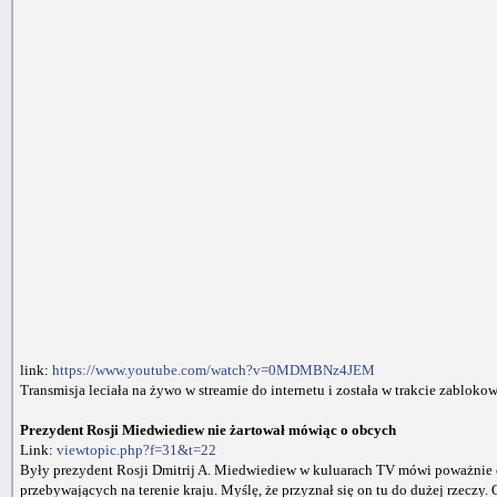
link:
https://www.youtube.com/watch?v=0MDMBNz4JEM
Transmisja leciała na żywo w streamie do internetu i została w trakcie zablok
Prezydent Rosji Miedwiediew nie żartował mówiąc o obcych
Link:
viewtopic.php?f=31&t=22
Były prezydent Rosji Dmitrij A. Miedwiediew w kuluarach TV mówi poważnie o
przebywających na terenie kraju. Myślę, że przyznał się on tu do dużej rzeczy. 