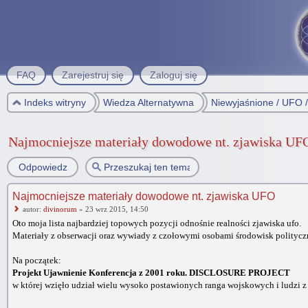
FAQ
Zarejestruj się
Zaloguj się
Indeks witryny
Wiedza Alternatywna
Niewyjaśnione / UFO 
Najmocniejsze materiały dowodowe nt. zjawiska UF
Odpowiedz
Najmocniejsze materiały dowodowe nt. zjawiska UFO
autor:
divinorum
» 23 wrz 2015, 14:50
Oto moja lista najbardziej topowych pozycji odnośnie realności zjawiska ufo.
Materiały z obserwacji oraz wywiady z czołowymi osobami środowisk polity
Na początek:
Projekt Ujawnienie Konferencja z 2001 roku. DISCLOSURE PROJECT
w której wzięło udział wielu wysoko postawionych ranga wojskowych i ludzi z