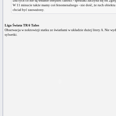
Dla tych co nie są wstanie obejrzeć całości - spektakl zaczyna się od 2gie
W 11 minucie także mamy coś fenomenalnego - nie dość, że ruch obiektu j
chciał być zauważony.
Liga Świata TR 6 Talos
Obserwacja w noktowizji statku ze światłami w układzie dużej litery A. Nie wyd
sylwetki.