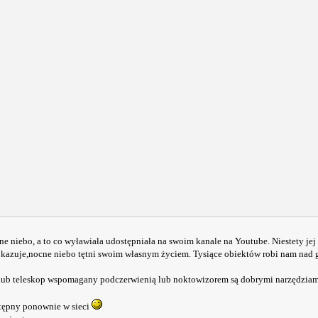
 niebo, a to co wyławiała udostępniała na swoim kanale na Youtube. Niestety jej 
ę okazuje,nocne niebo tętni swoim własnym życiem. Tysiące obiektów robi nam nad
ta lub teleskop wspomagany podczerwienią lub noktowizorem są dobrymi narzędzia
stępny ponownie w sieci