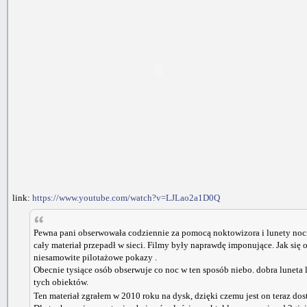
link:
https://www.youtube.com/watch?v=LJLao2a1D0Q
Pewna pani obserwowała codziennie za pomocą noktowizora i lunety nocne
cały materiał przepadł w sieci. Filmy były naprawdę imponujące. Jak si
niesamowite pilotażowe pokazy .
Obecnie tysiące osób obserwuje co noc w ten sposób niebo. dobra lune
tych obiektów.
Ten materiał zgrałem w 2010 roku na dysk, dzięki czemu jest on teraz do