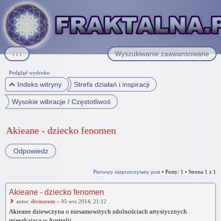
↓↓↓
Wyszukiwanie zaawansowane
Podgląd wydruku
Indeks witryny
Strefa działań i inspiracji
Wysokie wibracje / Częstotliwości indygo
Akieane - dziecko fenomen
Odpowiedz
Pierwszy nieprzeczytany post
• Posty: 1 • Strona
1
z
1
Akieane - dziecko fenomen
autor:
divinorum
» 05 wrz 2014, 21:12
Akieane dziewczyna o niesamowitych zdolnościach artystycznych
mieszkająca w Australii.