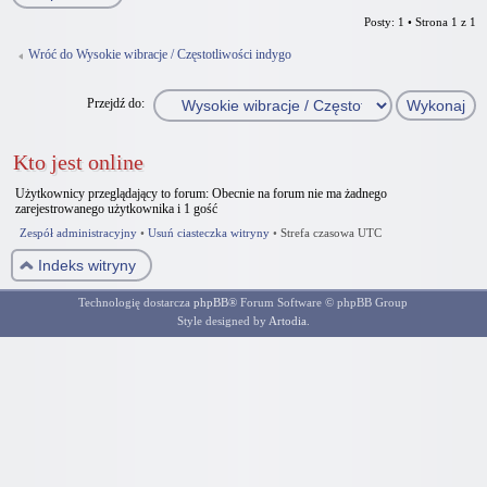
Posty: 1 • Strona
1
z
1
Wróć do Wysokie wibracje / Częstotliwości indygo
Przejdź do:
Kto jest online
Użytkownicy przeglądający to forum: Obecnie na forum nie ma żadnego
zarejestrowanego użytkownika i 1 gość
Zespół administracyjny
•
Usuń ciasteczka witryny
•
Strefa czasowa UTC
Indeks witryny
Technologię dostarcza
phpBB
® Forum Software © phpBB Group
Style designed by
Artodia
.