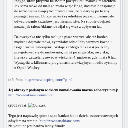
Indygo, które przyszło na świat z poetyckim i malarskim talentem.
Jak sama mówi od małego miała wizje Boga, dostawała inspiracje
do rozwinięcia swojej twórczości i wie, że te dary są po to aby
pomagać innym. Obrazy może i są odrobinę przekolorowane, ale
odwzorowanie kształtów jest niesamowite. Na stronie obejrzeć
można jak talent Akiane rozwijał się wraz z upływem lat.
Dziewczynka nie tylko maluje i pisze wiersze, ale też bardzo
mądrze i dojrzale mówi, życzyłaby sobie “aby wszyscy kochali
Boga i siebie nawzajem”. Wstaje każdego ranka o 4 po to aby
przygotować się do malowania, mówi po angielsku, rosyjsku,
litewsku, zaczęła rysować w wieku lat 4, malować gdy miała 6 lat.
Wystąpiła w kilkunastu programach telewizyjnych i radiowych, np.
u Oprah Winfrey.
info from:
http://www.inspiruj.com/?p=41
Jej obrazy z podanym wiekiem namalowania można zobaczyć tutaj:
http://www.akiane.com/store/
(2003) 8 lat:
Tego jest naprawdę sporo i są to bardzo ładne dzieła, zainteresowanych
odsyłam na stronie:
http://www.artakiane.com/
Na youtube jest bardzo ładny filmik: