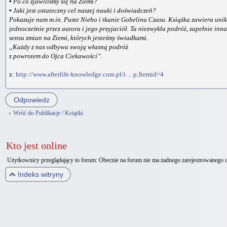
▪ Po co zjawiliśmy się na Ziemi?
▪ Jaki jest ostateczny cel naszej nauki i doświadczeń?
Pokazuje nam m.in. Puste Niebo i tkanie Gobelinu Czasu. Książka zawiera unik
jednocześnie przez autora i jego przyjaciół. Ta niezwykła podróż, zupełnie inn
sensu zmian na Ziemi, których jesteśmy świadkami.
„Każdy z nas odbywa swoją własną podróż
z powrotem do Ojca Ciekawości”.
z:
http://www.afterlife-knowledge.com.pl/i ... p;Itemid=4
Odpowiedz
Wróć do Publikacje / Książki
Kto jest online
Użytkownicy przeglądający to forum: Obecnie na forum nie ma żadnego zarejestrowanego 
Indeks witryny