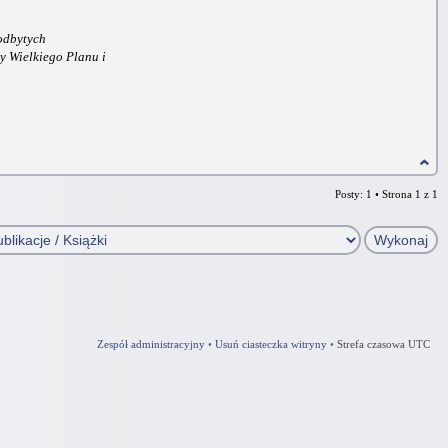
 odbytych
cy Wielkiego Planu i
Posty: 1 • Strona
1
z
1
Zespół administracyjny
•
Usuń ciasteczka witryny
•
Strefa czasowa UTC