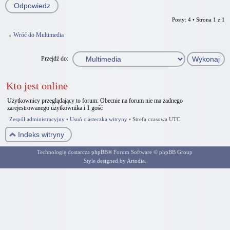
Odpowiedz
Posty: 4 • Strona
1
z
1
Wróć do Multimedia
Przejdź do:
Kto jest online
Użytkownicy przeglądający to forum: Obecnie na forum nie ma żadnego
zarejestrowanego użytkownika i 1 gość
Zespół administracyjny
•
Usuń ciasteczka witryny
•
Strefa czasowa UTC
Indeks witryny
Technologię dostarcza
phpBB
® Forum Software © phpBB Group
Style designed by
Artodia
.