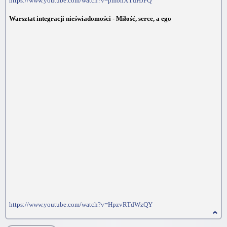
https://www.youtube.com/watch?v=pmonXYdHJFQ
Warsztat integracji nieświadomości - Miłość, serce, a ego
https://www.youtube.com/watch?v=HpzvRTdWzQY