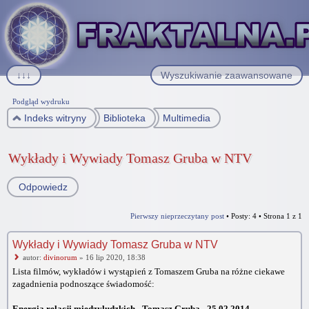
↓↓↓
Wyszukiwanie zaawansowane
Podgląd wydruku
Indeks witryny
Biblioteka
Multimedia
Wykłady i Wywiady Tomasz Gruba w NTV
Odpowiedz
Pierwszy nieprzeczytany post
• Posty: 4 • Strona
1
z
1
Wykłady i Wywiady Tomasz Gruba w NTV
autor:
divinorum
» 16 lip 2020, 18:38
Lista filmów, wykładów i wystąpień z Tomaszem Gruba na różne ciekawe
zagadnienia podnoszące świadomość:
Energia relacji międzyludzkich - Tomasz Gruba - 25.02.2014