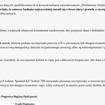
stawie danych opublikowanych w nowym badaniu zatytułowanym „Preliminary Find
t fakt, że autorzy badania najwyraźniej starali się celowo ukryć prawdę o szcz
obliczeniach.
iliśmy z naszymi własnymi kontaktami naukowymi, aby przejrzeć dane i dokładnie
ch matek, którym podano szczepionki przeciw c19 w pierwszym lub drugim trymestr
ą nieuczciwej manipulacji danymi (wyjaśnionego poniżej), albo są niekompetentni i 
 twierdzić, że szczepienie kobiet w ciąży jest całkowicie bezpieczne. Ale dane z
nych kobiet. Spośród 827 kobiet 700 otrzymało pierwszą szczepionkę w trzecim trym
rwszym lub drugim trymestrze ciąży. (Aby zobaczyć to musisz przeczytać drobny dr