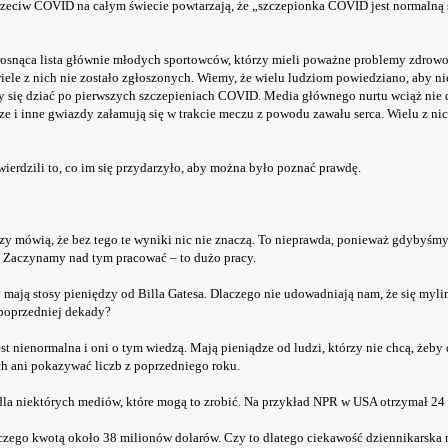
eciw COVID na całym świecie powtarzają, że „szczepionka COVID jest normalną s
 rosnąca lista głównie młodych sportowców, którzy mieli poważne problemy zdrowo
ele z nich nie zostało zgłoszonych. Wiemy, że wielu ludziom powiedziano, aby n
ły się dziać po pierwszych szczepieniach COVID. Media głównego nurtu wciąż nie
ze i inne gwiazdy załamują się w trakcie meczu z powodu zawału serca. Wielu z ni
erdzili to, co im się przydarzyło, aby można było poznać prawdę.
rzy mówią, że bez tego te wyniki nic nie znaczą. To nieprawda, ponieważ gdybyśmy
. Zaczynamy nad tym pracować – to dużo pracy.
mają stosy pieniędzy od Billa Gatesa. Dlaczego nie udowadniają nam, że się mylim
poprzedniej dekady?
t nienormalna i oni o tym wiedzą. Mają pieniądze od ludzi, którzy nie chcą, żeby
ch ani pokazywać liczb z poprzedniego roku.
la niektórych mediów, które mogą to zrobić. Na przykład NPR w USA otrzymał 24 
czego kwotą około 38 milionów dolarów. Czy to dlatego ciekawość dziennikarska n