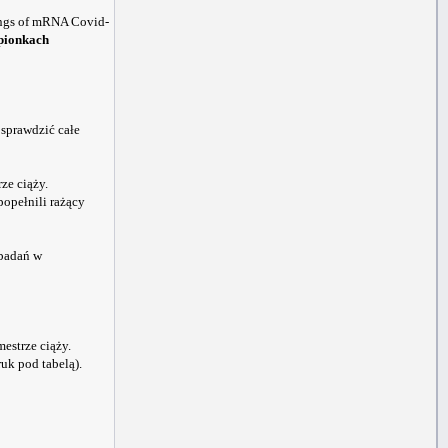
ings of mRNA Covid-
epionkach
 sprawdzić całe
ze ciąży.
popełnili rażący
 badań w
estrze ciąży.
uk pod tabelą).