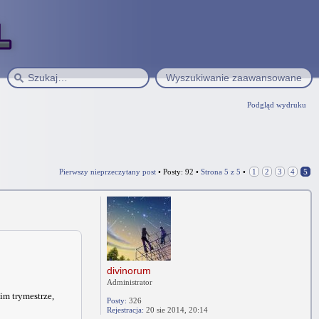
Wyszukiwanie zaawansowane
Podgląd wydruku
Pierwszy nieprzeczytany post
• Posty: 92 •
Strona
5
z
5
•
1
2
3
4
5
divinorum
Administrator
im trymestrze,
Posty:
326
Rejestracja:
20 sie 2014, 20:14