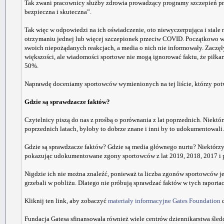
Tak zwani pracownicy służby zdrowia prowadzący programy szczepień prz
bezpieczna i skuteczna”.
Tak więc w odpowiedzi na ich oświadczenie, oto niewyczerpująca i stale
otrzymaniu jednej lub więcej szczepionek przeciw COVID. Początkowo wi
swoich niepożądanych reakcjach, a media o nich nie informowały. Zaczę
większości, ale wiadomości sportowe nie mogą ignorować faktu, że piłkar
50%.
Naprawdę doceniamy sportowców wymienionych na tej liście, którzy potwi
Gdzie są sprawdzacze faktów?
Czytelnicy piszą do nas z prośbą o porównania z lat poprzednich. Niektó
poprzednich latach, byłoby to dobrze znane i inni by to udokumentowali
Gdzie są sprawdzacze faktów? Gdzie są media głównego nurtu? Niektórzy 
pokazując udokumentowane zgony sportowców z lat 2019, 2018, 2017 i 
Nigdzie ich nie można znaleźć, ponieważ ta liczba zgonów sportowców jes
grzebali w pobliżu. Dlatego nie próbują sprawdzać faktów w tych raporta
Kliknij ten link, aby zobaczyć
materiały informacyjne Gates Foundation
d
Fundacja Gatesa sfinansowała również wiele centrów dziennikarstwa śled