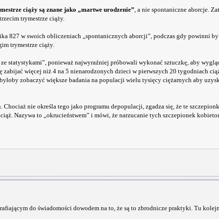
ymestrze ciąży są znane jako „martwe urodzenie”
, a nie spontaniczne aborcje. Za
rzecim trymestrze ciąży.
ika 827 w swoich obliczeniach „spontanicznych aborcji”, podczas gdy powinni b
im trymestrze ciąży.
ze statystykami”, ponieważ najwyraźniej próbowali wykonać sztuczkę, aby wygląd
ię zabijać więcej niż 4 na 5 nienarodzonych dzieci w pierwszych 20 tygodniach cią
o byłoby zobaczyć większe badania na populacji wielu tysięcy ciężarnych aby uzys
Chociaż nie określa tego jako programu depopulacji, zgadza się, że te szczepion
ąż. Nazywa to „okrucieństwem” i mówi, że narzucanie tych szczepionek kobietom
rafiającym do świadomości dowodem na to, że są to zbrodnicze praktyki. Tu kole