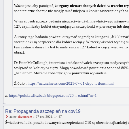
Ważne jest, aby pamiętać, że
zgony nienarodzonych dzieci w trzecim tr
spontaniczne aborcje nie mogły mieć miejsca u kobiet zaszczepionych w t
W ten sposób autorzy badania nieuczciwie użyli niewłaściwego mianown
127, czyli liczby kobiet otrzymujących szczepionki w pierwszym lub drug
Autorzy tego badania powinni otrzymać nagrodę w kategorii „Jak kłamać 
szczepionki są bezpieczne dla kobiet w ciąży. W rzeczywistości wydają s
tym zestawie danych. (Jest to mały zestaw 127 kobiet w ciąży, więc wart
obraz).
Dr Peter McCullough, intermista i redaktor dwóch czasopism medycznych. 
wpływać na kobiety w ciąży. Mogą powodować poronienia w ponad 80% ci
„haniebne”. Możecie zobaczyć go w poniższym wywiadzie.
Źródło :
https://naturalnews.com/2021-07-01-depo ... tions.html
z:
https://polskawliczbach.blogspot.com/20 ... o.html?m=1
Re: Propaganda szczepień na cov19
autor:
divinorum
» 27 gru 2021, 14:47
Świadectwa ludzi poszkodowanych szczepieniami C19 są obecnie najbardziej t