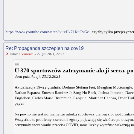
https://www.youtube.com/watch?v=xHk71KuOvGc
- czyżby tylko przejęzycze
Re: Propaganda szczepień na cov19
autor:
divinorum
» 27 gru 2021, 22:22
U 370 sportowców zatrzymanie akcji serca, 
data publikacji: 23.12.2021
Aktualizacja 19–22 grudnia: Dodano Stefana Frei, Meaghan McGonagle, A
Nathan Esparza, Ernesto Ramirez Jr, Sang Ho Baek, Joshua Johnson, Dav
Englebert, Carlos Mario Brummich, Ezequiel Martínez Canosa, Ömer Türk
payer,
Na pewno nie jest normalne, że młodzi sportowcy cierpią z powodu zatrzym
Wszystkie te problemy z sercem i zgony pojawiają się wkrótce po otrzym
otrzymały szczepionki przeciw COVID, same liczby wyraźnie wskazują n