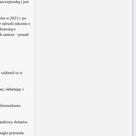
zczepionką i jest
tne w 2021 r. po
ie mówili nikomu o
 donoszą o
ch umiera – ponad
 widzieli to w
y, układając i
 dziennikarze
miliony dolarów.
agle przestała