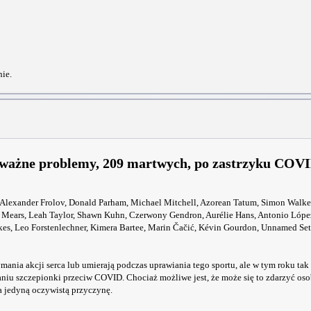
nie.
poważne problemy, 209 martwych, po zastrzyku COV
lexander Frolov, Donald Parham, Michael Mitchell, Azorean Tatum, Simon Walker,
e Mears, Leah Taylor, Shawn Kuhn, Czerwony Gendron, Aurélie Hans, Antonio Lópe
es, Leo Forstenlechner, Kimera Bartee, Marin Čačić, Kévin Gourdon, Unnamed Set
ania akcji serca lub umierają podczas uprawiania tego sportu, ale w tym roku tak s
aniu szczepionki przeciw COVID. Chociaż możliwe jest, że może się to zdarzyć oso
a jedyną oczywistą przyczynę.