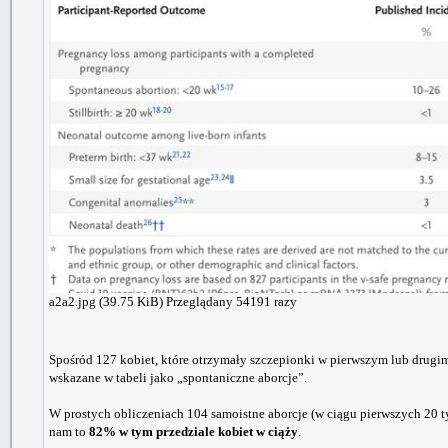
a2a2.jpg (39.75 KiB) Przeglądany 54191 razy
Spośród 127 kobiet, które otrzymały szczepionki w pierwszym lub drugim
wskazane w tabeli jako „spontaniczne aborcje”.
W prostych obliczeniach 104 samoistne aborcje (w ciągu pierwszych 20 t
nam to
82% w tym przedziale kobiet w ciąży
.