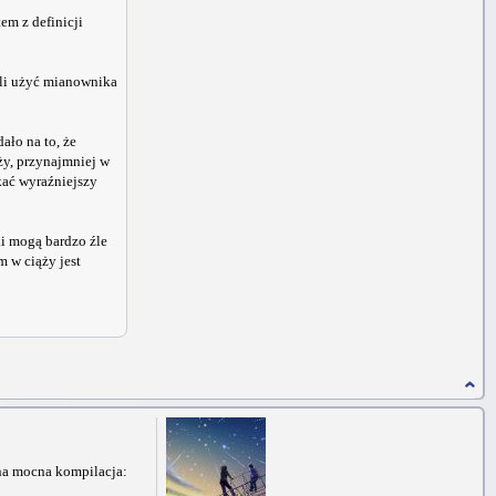
tem z definicji
yli użyć mianownika
ało na to, że
ży, przynajmniej w
kać wyraźniejszy
ki mogą bardzo źle
 w ciąży jest
jna mocna kompilacja: