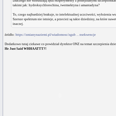
Dlaczego nie wzbudzają lęku eksperymenty z podejrzanymi szczepionkam
takimi jak: hydroksychlorochina, iwermektyna i amantadyna?
To, czego najbardziej brakuje, to intelektualnej uczciwości, wyłożenia w
Szersze spektrum nie istnieje, a przecież są takie dziedziny, na które n
inaczej.
źródło:
https://zmianynaziemi.pl/wiadomosc/zgub ... nsekwencje
Dodatkowo tutaj ciekawe co powidział dyrektor ONZ na temat szczepienia dzie
He Just Said WHHAATTT?!