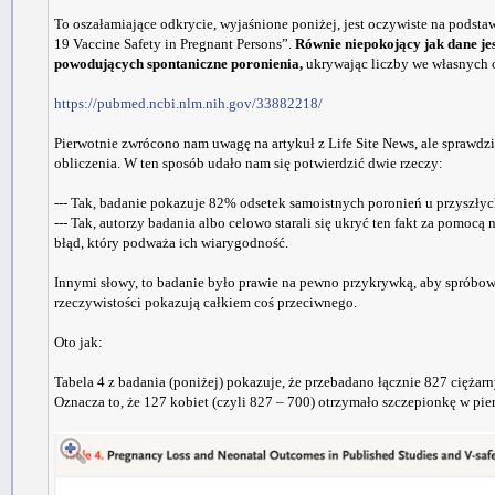
To oszałamiające odkrycie, wyjaśnione poniżej, jest oczywiste na pod
19 Vaccine Safety in Pregnant Persons”.
Równie niepokojący jak dane jes
powodujących spontaniczne poronienia,
ukrywając liczby we własnych 
https://pubmed.ncbi.nlm.nih.gov/33882218/
Pierwotnie zwrócono nam uwagę na artykuł z Life Site News, ale sprawdz
obliczenia. W ten sposób udało nam się potwierdzić dwie rzeczy:
--- Tak, badanie pokazuje 82% odsetek samoistnych poronień u przyszły
--- Tak, autorzy badania albo celowo starali się ukryć ten fakt za pomoc
błąd, który podważa ich wiarygodność.
Innymi słowy, to badanie było prawie na pewno przykrywką, aby spróbować
rzeczywistości pokazują całkiem coś przeciwnego.
Oto jak:
Tabela 4 z badania (poniżej) pokazuje, że przebadano łącznie 827 ciężar
Oznacza to, że 127 kobiet (czyli 827 – 700) otrzymało szczepionkę w pie