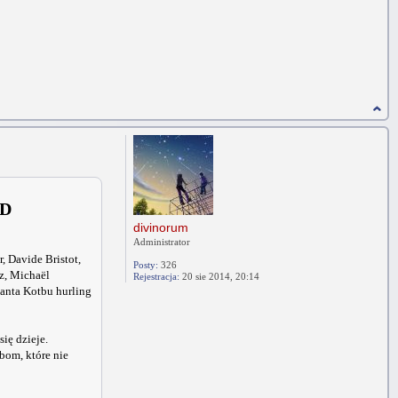
ID
divinorum
Administrator
 Davide Bristot,
Posty:
326
z, Michaël
Rejestracja:
20 sie 2014, 20:14
anta Kotbu hurling
ię dzieje.
bom, które nie