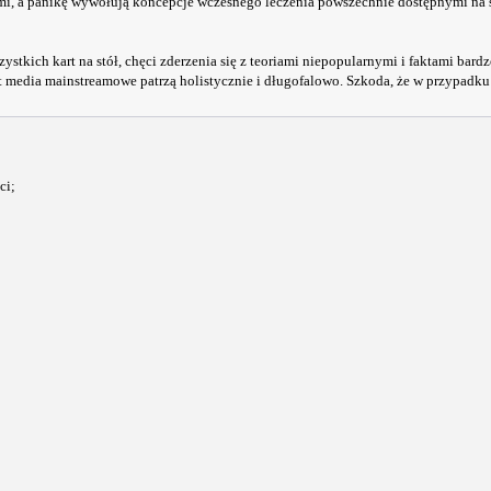
i, a panikę wywołują koncepcje wczesnego leczenia powszechnie dostępnymi na ś
szystkich kart na stół, chęci zderzenia się z teoriami niepopularnymi i faktami ba
awet media mainstreamowe patrzą holistycznie i długofalowo. Szkoda, że w przypadk
ci;