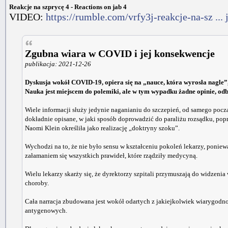
Reakcje na szprycę 4 - Reactions on jab 4
VIDEO:
https://rumble.com/vrfy3j-reakcje-na-sz ... 
Zgubna wiara w COVID i jej konsekwencje
publikacja: 2021-12-26
Dyskusja wokół COVID-19, opiera się na „nauce, która wyrosła nagle”
Nauka jest miejscem do polemiki, ale w tym wypadku żadne opinie, odb
Wiele informacji służy jedynie naganianiu do szczepień, od samego począt
dokładnie opisane, w jaki sposób doprowadzić do paraliżu rozsądku, pop
Naomi Klein określiła jako realizację „doktryny szoku”.
Wychodzi na to, że nie było sensu w kształceniu pokoleń lekarzy, poni
załamaniem się wszystkich prawideł, które rządziły medycyną.
Wielu lekarzy skarży się, że dyrektorzy szpitali przymuszają do widzen
choroby.
Cała narracja zbudowana jest wokół odartych z jakiejkolwiek wiarygodno
antygenowych.