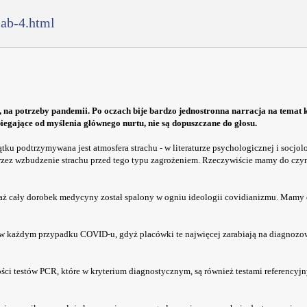
jab-4.html
, na potrzeby pandemii. Po oczach bije bardzo jednostronna narracja na temat
iegające od myślenia głównego nurtu, nie są dopuszczane do głosu.
ku podtrzymywana jest atmosfera strachu - w literaturze psychologicznej i socjolo
rzez wzbudzenie strachu przed tego typu zagrożeniem. Rzeczywiście mamy do czyn
eważ cały dorobek medycyny został spalony w ogniu ideologii covidianizmu. Mamy 
ia w każdym przypadku COVID-u, gdyż placówki te najwięcej zarabiają na diagnozow
ści testów PCR, które w kryterium diagnostycznym, są również testami referencyj