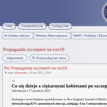
FAQ
Zarejestruj się
Zaloguj się
Indeks witryny
Wiedza Alternatywna
NWO / Polityka / Eko
Propaganda szczepień na cov19
Odpowiedz
Re: Propaganda szczepień na cov19
autor:
divinorum
» 21 gru 2021, 23:05
Co się dzieje z ciężarnymi kobietami po szcze
informacja z 17 grudnia 2021
Szokujące nowe badanie opublikowane w New England Journal of Medicine 
doświadczają 82% samoistnych aborcji, zabijając 4 na 5 nienarodzonyc