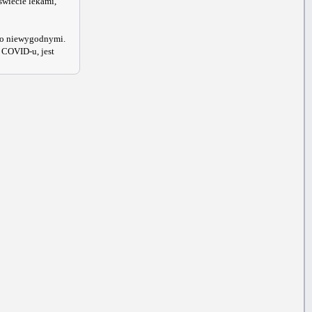
wiecie lekami,
rdzo niewygodnymi.
u COVID-u, jest