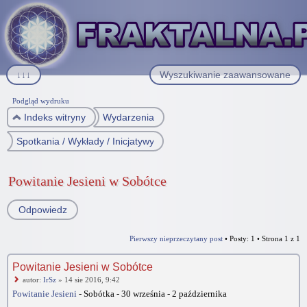
↓↓↓
Wyszukiwanie zaawansowane
Podgląd wydruku
Indeks witryny
Wydarzenia
Spotkania / Wykłady / Inicjatywy społeczne
Powitanie Jesieni w Sobótce
Odpowiedz
Pierwszy nieprzeczytany post
• Posty: 1 • Strona
1
z
1
Powitanie Jesieni w Sobótce
autor:
IrSz
» 14 sie 2016, 9:42
Powitanie Jesieni
- Sobótka - 30 września - 2 października