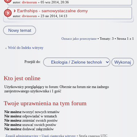
autor:
divinorum
» 05 wrz 2014, 20:36
Earthships - samowystaczalne domy
autor:
divinorum
» 23 sie 2014, 14:13
Nowy temat
Oznacz jako przeczytane
• Tematy: 3 • Strona
1
z
1
Wróć do Indeks witryny
Przejdź do:
Kto jest online
Użytkownicy przeglądający to forum: Obecnie na forum nie ma żadnego
zarejestrowanego użytkownika i 1 gość
Twoje uprawnienia na tym forum
Nie możesz
tworzyć nowych tematów
Nie możesz
odpowiadać w tematach
Nie możesz
zmieniać swoich postów
Nie możesz
usuwać swoich postów
Nie możesz
dodawać załączników
Zespół administracyjny
•
Usuń ciasteczka witryny
•
Strefa czasowa UTC