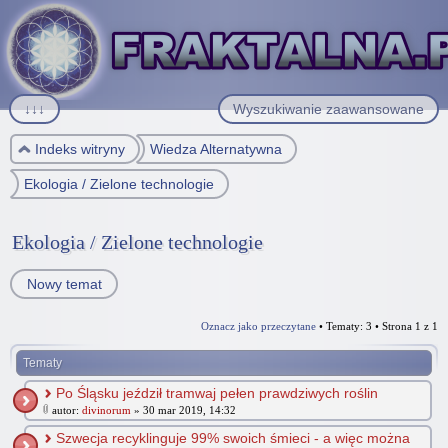
↓↓↓
Wyszukiwanie zaawansowane
Indeks witryny
Wiedza Alternatywna
Ekologia / Zielone technologie
Ekologia / Zielone technologie
Nowy temat
Oznacz jako przeczytane
• Tematy: 3 • Strona
1
z
1
Tematy
Po Śląsku jeździł tramwaj pełen prawdziwych roślin
autor:
divinorum
» 30 mar 2019, 14:32
Szwecja recyklinguje 99% swoich śmieci - a więc można