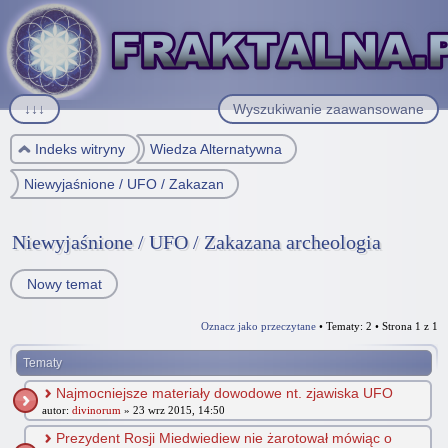
↓↓↓
Wyszukiwanie zaawansowane
Indeks witryny
Wiedza Alternatywna
Niewyjaśnione / UFO / Zakazana archeologia
Niewyjaśnione / UFO / Zakazana archeologia
Nowy temat
Oznacz jako przeczytane
• Tematy: 2 • Strona
1
z
1
Tematy
Najmocniejsze materiały dowodowe nt. zjawiska UFO
autor:
divinorum
» 23 wrz 2015, 14:50
Prezydent Rosji Miedwiediew nie żarotował mówiąc o