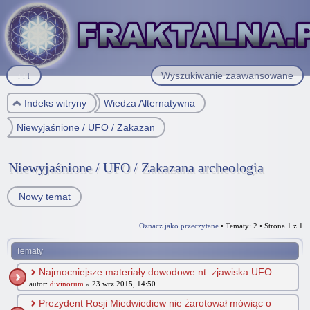
↓↓↓
Wyszukiwanie zaawansowane
Indeks witryny
Wiedza Alternatywna
Niewyjaśnione / UFO / Zakazana archeologia
Niewyjaśnione / UFO / Zakazana archeologia
Nowy temat
Oznacz jako przeczytane
• Tematy: 2 • Strona
1
z
1
Tematy
Najmocniejsze materiały dowodowe nt. zjawiska UFO
autor:
divinorum
» 23 wrz 2015, 14:50
Prezydent Rosji Miedwiediew nie żarotował mówiąc o