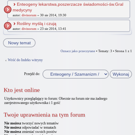
Enteogeny lekarstwa,poszerzacze świadomości-św.Gral
medycyny
autor:
divinorum
» 30 sie 2014, 19:30
Rośliny myślą i czują
autor:
divinorum
» 23 sie 2014, 13:41
Nowy temat
Oznacz jako przeczytane
• Tematy: 3 • Strona
1
z
1
Wróć do Indeks witryny
Przejdź do:
Kto jest online
Użytkownicy przeglądający to forum: Obecnie na forum nie ma żadnego
zarejestrowanego użytkownika i 1 gość
Twoje uprawnienia na tym forum
Nie możesz
tworzyć nowych tematów
Nie możesz
odpowiadać w tematach
Nie możesz
zmieniać swoich postów