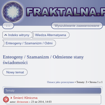
↓↓↓
Wyszukiwanie zaawansowane
Indeks witryny
Wiedza Alternatywna
Enteogeny / Szamanizm / Odmienne stany świadomości
Enteogeny / Szamanizm / Odmienne stany
świadomości
Nowy temat
Oznacz jako przeczytane
• Tematy: 3 • Strona
1
z
1
Tematy
Śmierć Kliniczna
autor:
divinorum
» 23 sie 2014, 14:03