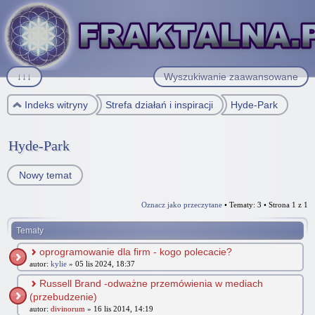
↓↓↓
Wyszukiwanie zaawansowane
Indeks witryny
Strefa działań i inspiracji
Hyde-Park
Hyde-Park
Nowy temat
Oznacz jako przeczytane
• Tematy: 3 • Strona
1
z
1
Tematy
oprogramowanie dla firm - kogo polecacie?
autor:
kylie
» 05 lis 2024, 18:37
Russell Brand -odważne przemówienia w mediach
(przebudzenie)
autor:
divinorum
» 16 lis 2014, 14:19