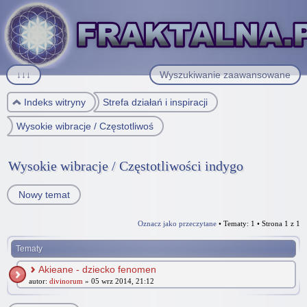
↓↓↓
Wyszukiwanie zaawansowane
Indeks witryny
Strefa działań i inspiracji
Wysokie wibracje / Częstotliwości indygo
Wysokie wibracje / Częstotliwości indygo
Nowy temat
Oznacz jako przeczytane
• Tematy: 1 • Strona
1
z
1
Tematy
Akieane - dziecko fenomen
autor:
divinorum
» 05 wrz 2014, 21:12