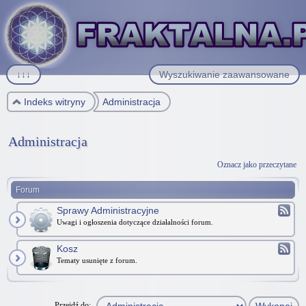
↓↓↓
Wyszukiwanie zaawansowane
Indeks witryny
Administracja
Administracja
Oznacz jako przeczytane
Forum
Sprawy Administracyjne
Uwagi i ogłoszenia dotyczące działalności forum.
Kosz
Tematy usunięte z forum.
Przejdź do: