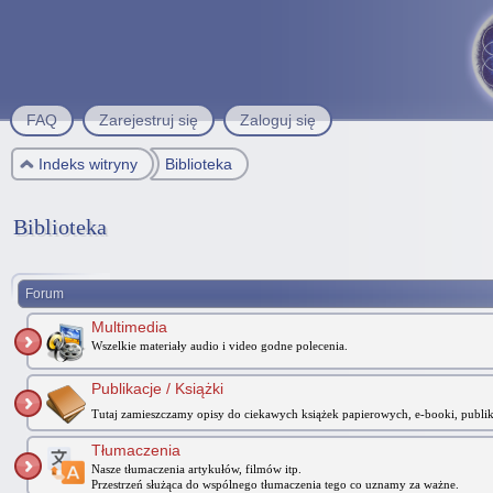
FAQ
Zarejestruj się
Zaloguj się
Indeks witryny
Biblioteka
Biblioteka
Forum
Multimedia
Wszelkie materiały audio i video godne polecenia.
Publikacje / Książki
Tutaj zamieszczamy opisy do ciekawych książek papierowych, e-booki, publika
Tłumaczenia
Nasze tłumaczenia artykułów, filmów itp.
Przestrzeń służąca do wspólnego tłumaczenia tego co uznamy za ważne.