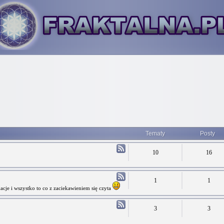
Tematy
Posty
10
16
1
1
cje i wszystko to co z zaciekawieniem się czyta
3
3