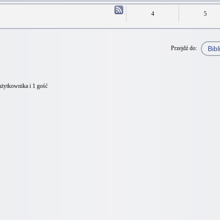
4
5
Przejdź do:
użytkownika i 1 gość