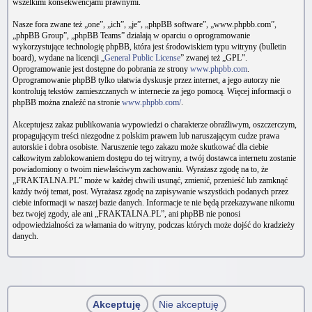
wszelkimi konsekwencjami prawnymi.
Nasze fora zwane też „one”, „ich”, „je”, „phpBB software”, „www.phpbb.com”,
„phpBB Group”, „phpBB Teams” działają w oparciu o oprogramowanie
wykorzystujące technologię phpBB, która jest środowiskiem typu witryny (bulletin
board), wydane na licencji „
General Public License
” zwanej też „GPL”.
Oprogramowanie jest dostępne do pobrania ze strony
www.phpbb.com
.
Oprogramowanie phpBB tylko ułatwia dyskusje przez internet, a jego autorzy nie
kontrolują tekstów zamieszczanych w internecie za jego pomocą. Więcej informacji o
phpBB można znaleźć na stronie
www.phpbb.com/
.
Akceptujesz zakaz publikowania wypowiedzi o charakterze obraźliwym, oszczerczym,
propagującym treści niezgodne z polskim prawem lub naruszającym cudze prawa
autorskie i dobra osobiste. Naruszenie tego zakazu może skutkować dla ciebie
całkowitym zablokowaniem dostępu do tej witryny, a twój dostawca internetu zostanie
powiadomiony o twoim niewłaściwym zachowaniu. Wyrażasz zgodę na to, że
„FRAKTALNA.PL” może w każdej chwili usunąć, zmienić, przenieść lub zamknąć
każdy twój temat, post. Wyrażasz zgodę na zapisywanie wszystkich podanych przez
ciebie informacji w naszej bazie danych. Informacje te nie będą przekazywane nikomu
bez twojej zgody, ale ani „FRAKTALNA.PL”, ani phpBB nie ponosi
odpowiedzialności za włamania do witryny, podczas których może dojść do kradzieży
danych.