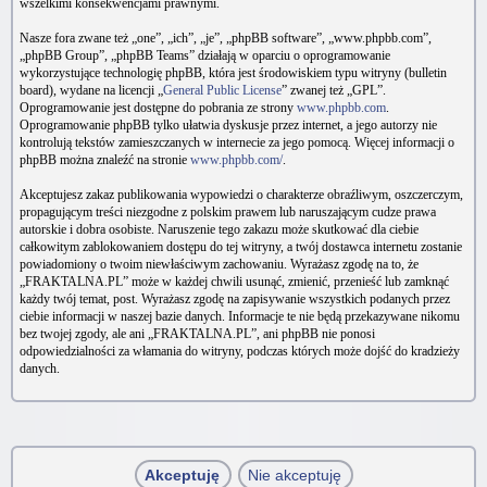
wszelkimi konsekwencjami prawnymi.
Nasze fora zwane też „one”, „ich”, „je”, „phpBB software”, „www.phpbb.com”,
„phpBB Group”, „phpBB Teams” działają w oparciu o oprogramowanie
wykorzystujące technologię phpBB, która jest środowiskiem typu witryny (bulletin
board), wydane na licencji „
General Public License
” zwanej też „GPL”.
Oprogramowanie jest dostępne do pobrania ze strony
www.phpbb.com
.
Oprogramowanie phpBB tylko ułatwia dyskusje przez internet, a jego autorzy nie
kontrolują tekstów zamieszczanych w internecie za jego pomocą. Więcej informacji o
phpBB można znaleźć na stronie
www.phpbb.com/
.
Akceptujesz zakaz publikowania wypowiedzi o charakterze obraźliwym, oszczerczym,
propagującym treści niezgodne z polskim prawem lub naruszającym cudze prawa
autorskie i dobra osobiste. Naruszenie tego zakazu może skutkować dla ciebie
całkowitym zablokowaniem dostępu do tej witryny, a twój dostawca internetu zostanie
powiadomiony o twoim niewłaściwym zachowaniu. Wyrażasz zgodę na to, że
„FRAKTALNA.PL” może w każdej chwili usunąć, zmienić, przenieść lub zamknąć
każdy twój temat, post. Wyrażasz zgodę na zapisywanie wszystkich podanych przez
ciebie informacji w naszej bazie danych. Informacje te nie będą przekazywane nikomu
bez twojej zgody, ale ani „FRAKTALNA.PL”, ani phpBB nie ponosi
odpowiedzialności za włamania do witryny, podczas których może dojść do kradzieży
danych.