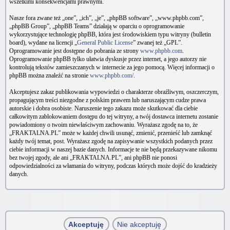
wszelkimi konsekwencjami prawnymi.
Nasze fora zwane też „one”, „ich”, „je”, „phpBB software”, „www.phpbb.com”,
„phpBB Group”, „phpBB Teams” działają w oparciu o oprogramowanie
wykorzystujące technologię phpBB, która jest środowiskiem typu witryny (bulletin
board), wydane na licencji „
General Public License
” zwanej też „GPL”.
Oprogramowanie jest dostępne do pobrania ze strony
www.phpbb.com
.
Oprogramowanie phpBB tylko ułatwia dyskusje przez internet, a jego autorzy nie
kontrolują tekstów zamieszczanych w internecie za jego pomocą. Więcej informacji o
phpBB można znaleźć na stronie
www.phpbb.com/
.
Akceptujesz zakaz publikowania wypowiedzi o charakterze obraźliwym, oszczerczym,
propagującym treści niezgodne z polskim prawem lub naruszającym cudze prawa
autorskie i dobra osobiste. Naruszenie tego zakazu może skutkować dla ciebie
całkowitym zablokowaniem dostępu do tej witryny, a twój dostawca internetu zostanie
powiadomiony o twoim niewłaściwym zachowaniu. Wyrażasz zgodę na to, że
„FRAKTALNA.PL” może w każdej chwili usunąć, zmienić, przenieść lub zamknąć
każdy twój temat, post. Wyrażasz zgodę na zapisywanie wszystkich podanych przez
ciebie informacji w naszej bazie danych. Informacje te nie będą przekazywane nikomu
bez twojej zgody, ale ani „FRAKTALNA.PL”, ani phpBB nie ponosi
odpowiedzialności za włamania do witryny, podczas których może dojść do kradzieży
danych.