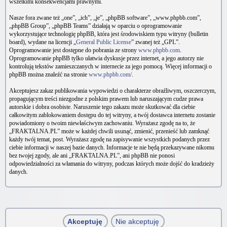
wszelkimi konsekwencjami prawnymi.
Nasze fora zwane też „one”, „ich”, „je”, „phpBB software”, „www.phpbb.com”,
„phpBB Group”, „phpBB Teams” działają w oparciu o oprogramowanie
wykorzystujące technologię phpBB, która jest środowiskiem typu witryny (bulletin
board), wydane na licencji „
General Public License
” zwanej też „GPL”.
Oprogramowanie jest dostępne do pobrania ze strony
www.phpbb.com
.
Oprogramowanie phpBB tylko ułatwia dyskusje przez internet, a jego autorzy nie
kontrolują tekstów zamieszczanych w internecie za jego pomocą. Więcej informacji o
phpBB można znaleźć na stronie
www.phpbb.com/
.
Akceptujesz zakaz publikowania wypowiedzi o charakterze obraźliwym, oszczerczym,
propagującym treści niezgodne z polskim prawem lub naruszającym cudze prawa
autorskie i dobra osobiste. Naruszenie tego zakazu może skutkować dla ciebie
całkowitym zablokowaniem dostępu do tej witryny, a twój dostawca internetu zostanie
powiadomiony o twoim niewłaściwym zachowaniu. Wyrażasz zgodę na to, że
„FRAKTALNA.PL” może w każdej chwili usunąć, zmienić, przenieść lub zamknąć
każdy twój temat, post. Wyrażasz zgodę na zapisywanie wszystkich podanych przez
ciebie informacji w naszej bazie danych. Informacje te nie będą przekazywane nikomu
bez twojej zgody, ale ani „FRAKTALNA.PL”, ani phpBB nie ponosi
odpowiedzialności za włamania do witryny, podczas których może dojść do kradzieży
danych.