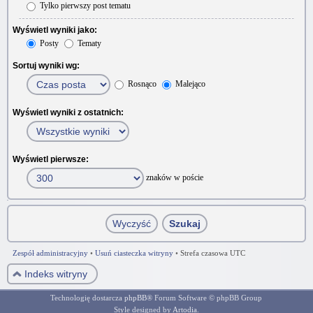
Tylko pierwszy post tematu
Wyświetl wyniki jako:
Posty
Tematy
Sortuj wyniki wg:
Rosnąco
Malejąco
Wyświetl wyniki z ostatnich:
Wyświetl pierwsze:
znaków w poście
Zespół administracyjny
•
Usuń ciasteczka witryny
•
Strefa czasowa UTC
Indeks witryny
Technologię dostarcza
phpBB
® Forum Software © phpBB Group
Style designed by
Artodia
.