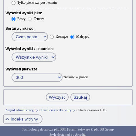
Tylko pierwszy post tematu
Wyświetl wyniki jako:
Posty
Tematy
Sortuj wyniki wg:
Rosnąco
Malejąco
Wyświetl wyniki z ostatnich:
Wyświetl pierwsze:
znaków w poście
Zespół administracyjny
•
Usuń ciasteczka witryny
•
Strefa czasowa UTC
Indeks witryny
Technologię dostarcza
phpBB
® Forum Software © phpBB Group
Style designed by
Artodia
.