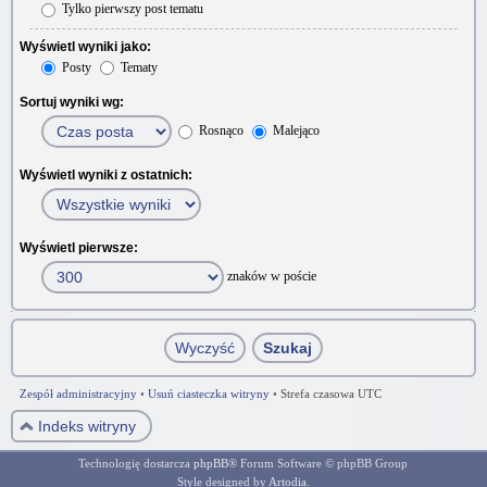
Tylko pierwszy post tematu
Wyświetl wyniki jako:
Posty
Tematy
Sortuj wyniki wg:
Rosnąco
Malejąco
Wyświetl wyniki z ostatnich:
Wyświetl pierwsze:
znaków w poście
Zespół administracyjny
•
Usuń ciasteczka witryny
•
Strefa czasowa UTC
Indeks witryny
Technologię dostarcza
phpBB
® Forum Software © phpBB Group
Style designed by
Artodia
.