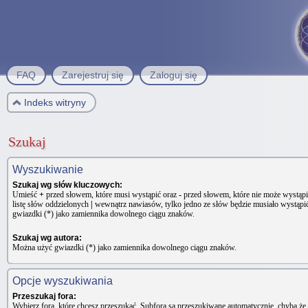
FAQ
Zarejestruj się
Zaloguj się
Indeks witryny
Szukaj
Wyszukiwanie
Szukaj wg słów kluczowych:
Umieść
+
przed słowem, które musi wystąpić oraz
-
przed słowem, które nie może wystąpić
listę słów oddzielonych
|
wewnątrz nawiasów, tylko jedno ze słów będzie musiało wystąpi
gwiazdki (*) jako zamiennika dowolnego ciągu znaków.
Szukaj wg autora:
Można użyć gwiazdki (*) jako zamiennika dowolnego ciągu znaków.
Opcje wyszukiwania
Przeszukaj fora:
Wybierz fora, które chcesz przeszukać. Subfora są przeszukiwane automatycznie, chyba że